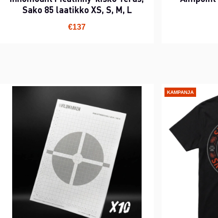
Sako 85 laatikko XS, S, M, L
€137
KAMPANJA