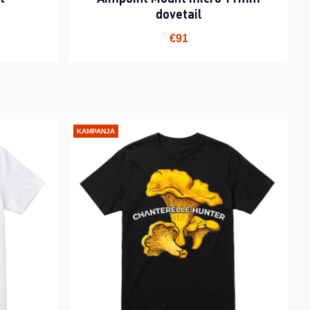
dovetail
€91
KAMPANJA