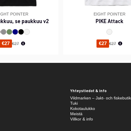
IGHT POINTER
EIGHT POINTER
ukkuu, se paukkuu v2
PIKE Attack
Normaali hinta
Normaali h
€27
€27
€27
€27
Yhteystiedot & info
Vildmarken – Jakt- och fiskebuti
Tuki
Kokotaulukko
Meistä
Villkor & info