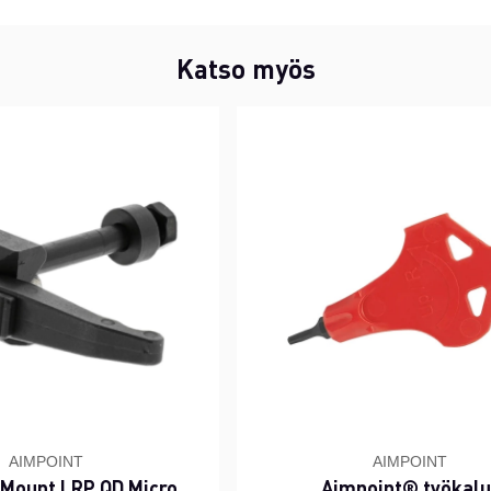
Katso myös
AIMPOINT
AIMPOINT
 Mount LRP QD Micro
Aimpoint® työkalu