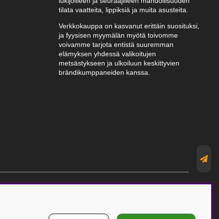
lukijoilleen ja seuraajilleen mahdollisuuden
tilata vaatteita, lippiksiä ja muita asusteita.
Verkkokauppa on kasvanut erittäin suosituksi,
ja fyysisen myymälän myötä toivomme
voivamme tarjota entistä suuremman
elämyksen yhdessä valikoitujen
metsästykseen ja ulkoiluun keskittyvien
brändikumppaneiden kanssa.