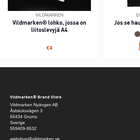
VILDMARKEN
E
Vildmarken® lohko, jossa on
Jos se ha
liitoslevyjä A4
€4
Vildmarken® Brand Store
Vildmarken Nyängen AB
Åsbäcksvägen 3
66434 Grums
Sverige
559409-9532
webshop@vildmarken.se