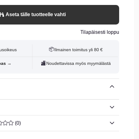
Aseta tälle tuotteelle vahti
Tilapäisesti loppu
📦
usoikeus
Ilmainen toimitus yli 80 €
🏬
pas →
Noudettavissa myös myymälästä
ARVOLUOKITUS 0 / 5 ARVIOIDEN MÄÄRÄ 0
(
0
)