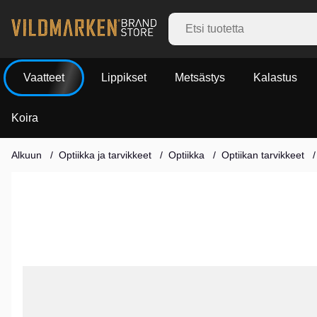
Vaatteet
Lippikset
Metsästys
Kalastus
Koira
Alkuun
Optiikka ja tarvikkeet
Optiikka
Optiikan tarvikkeet
Tuotekuvat