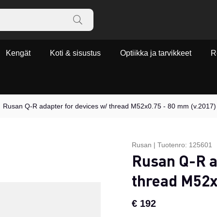
Kengät
Koti & sisustus
Optiikka ja tarvikkeet
R
Rusan Q-R adapter for devices w/ thread M52x0.75 - 80 mm (v.2017)
Rusan
|
Tuotenro:
125601
Rusan Q-R a
thread M52x
€ 192