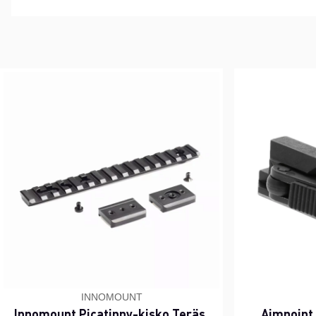
INNOMOUNT
Innomount Picatinny-kisko Teräs,
Aimpoint