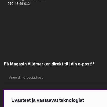
010-45 99 012
Få Magasin Vildmarken direkt till din e-post!*
E-
postadress
*Du kan även få erbjudanden och nyheter från samarbetspartners. Din prenumeration är h
Evästeet ja vastaavat teknologiat