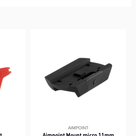
AIMPOINT
t
Aimpoint Mount micro 11mm