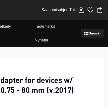
Saapumisohjeet
Tuki
Os
Mä
.
etkeily
Tuotemerkit
Suomi
Nyheter
dapter for devices w/
0.75 - 80 mm (v.2017)