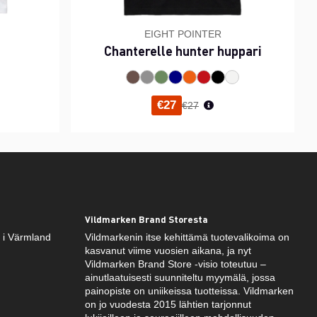
EIGHT POINTER
Chanterelle hunter huppari
inta
Normaali hinta
€27
€27
Vildmarken Brand Storesta
k i Värmland
Vildmarkenin itse kehittämä tuotevalikoima on
kasvanut viime vuosien aikana, ja nyt
Vildmarken Brand Store -visio toteutuu –
ainutlaatuisesti suunniteltu myymälä, jossa
painopiste on uniikeissa tuotteissa. Vildmarken
on jo vuodesta 2015 lähtien tarjonnut