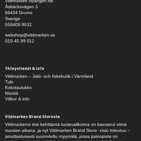
Vildmarken Nyängen AB
Åsbäcksvägen 3
66434 Grums
Sverige
559409-9532
webshop@vildmarken.se
010-45 99 012
Yhteystiedot & info
Vildmarken – Jakt- och fiskebutik i Värmland
Tuki
Kokotaulukko
Meistä
Villkor & info
Vildmarken Brand Storesta
Vildmarkenin itse kehittämä tuotevalikoima on kasvanut viime
vuosien aikana, ja nyt Vildmarken Brand Store -visio toteutuu –
ainutlaatuisesti suunniteltu myymälä, jossa painopiste on