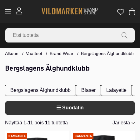
Os
Mä
.
Alkuun
Vaatteet
Brand Wear
Bergslagens Älghundklubb
Bergslagens Älghundklubb
Bergslagens Älghundklubb
Blaser
Lafayette
M
Suodatin
Näyttää
1-11
pois
11
tuotetta
Järjestä
Tuotteet
KAMPANJA
KAMPANJA