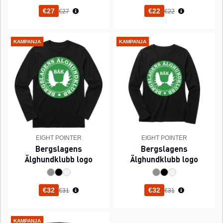
Normaali hinta
Normaali hinta
€27
€22
€27
€22
KAMPANJA
KAMPANJA
EIGHT POINTER
EIGHT POINTER
Bergslagens
Bergslagens
Älghundklubb logo
Älghundklubb logo
Normaali hinta
Normaali hinta
€32
€32
€31
€31
KAMPANJA