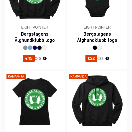
EIGHT POINTER
EIGHT POINTER
Bergslagens
Bergslagens
Älghundklubb logo
Älghundklubb logo
Normaali hinta
Normaali hinta
€45
€22
€45
€22
KAMPANJA
KAMPANJA