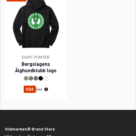
EIGHT POINTER
Bergslagens
Älghundklubb logo
Normaali hinta
€54
€54
Vildmarken® Brand Store