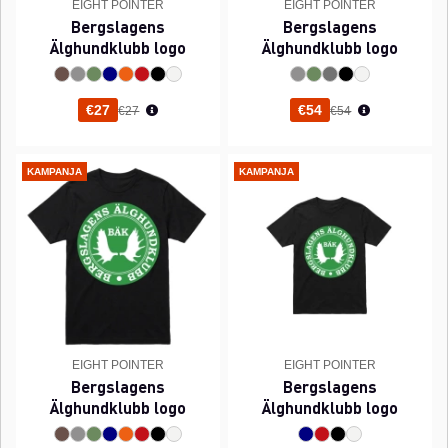
EIGHT POINTER
EIGHT POINTER
Bergslagens
Bergslagens
Älghundklubb logo
Älghundklubb logo
Normaali hinta
Normaali hinta
€27
€54
€27
€54
KAMPANJA
KAMPANJA
EIGHT POINTER
EIGHT POINTER
Bergslagens
Bergslagens
Älghundklubb logo
Älghundklubb logo