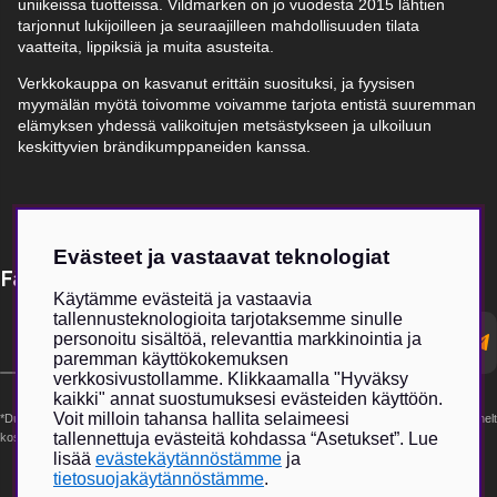
uniikeissa tuotteissa. Vildmarken on jo vuodesta 2015 lähtien
tarjonnut lukijoilleen ja seuraajilleen mahdollisuuden tilata
vaatteita, lippiksiä ja muita asusteita.
Verkkokauppa on kasvanut erittäin suosituksi, ja fyysisen
myymälän myötä toivomme voivamme tarjota entistä suuremman
elämyksen yhdessä valikoitujen metsästykseen ja ulkoiluun
keskittyvien brändikumppaneiden kanssa.
Evästeet ja vastaavat teknologiat
Få Magasin Vildmarken direkt till din e-post!*
Käytämme evästeitä ja vastaavia
tallennusteknologioita tarjotaksemme sinulle
E-
personoitu sisältöä, relevanttia markkinointia ja
postadress
paremman käyttökokemuksen
verkkosivustollamme. Klikkaamalla "Hyväksy
kaikki" annat suostumuksesi evästeiden käyttöön.
Voit milloin tahansa hallita selaimeesi
*Du kan även få erbjudanden och nyheter från samarbetspartners. Din prenumeration är helt
tallennettuja evästeitä kohdassa “Asetukset”. Lue
kostnadsfri och kan avslutas när som helst.
lisää
evästekäytännöstämme
ja
tietosuojakäytännöstämme
.