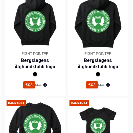
EIGHT POINTER
EIGHT POINTER
Bergslagens
Bergslagens
Älghundklubb logo
Älghundklubb logo
Normaali hinta
Normaali hinta
€63
€63
€63
€63
KAMPANJA
KAMPANJA