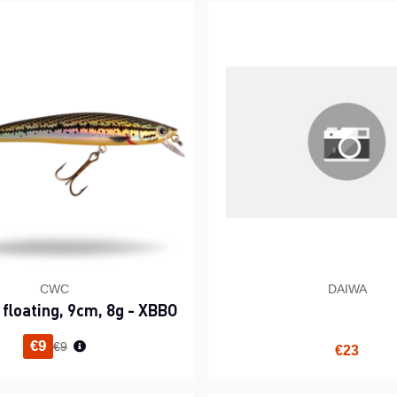
CWC
DAIWA
, floating, 9cm, 8g - XBBO
Normaali hinta
€9
€9
€23