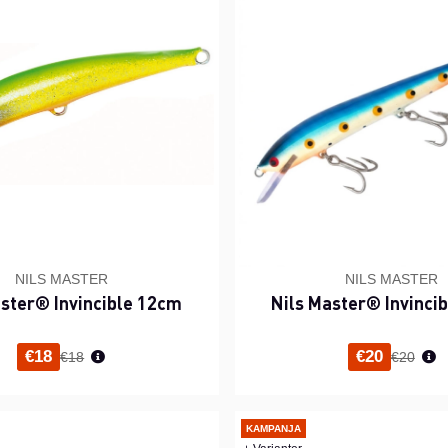
NILS MASTER
NILS MASTER
aster® Invincible 12cm
Nils Master® Invinci
Normaali hinta
Normaal
€18
€20
€18
€20
KAMPANJA