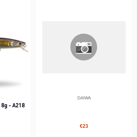
DAIWA
, 8g - A218
i hinta
€23