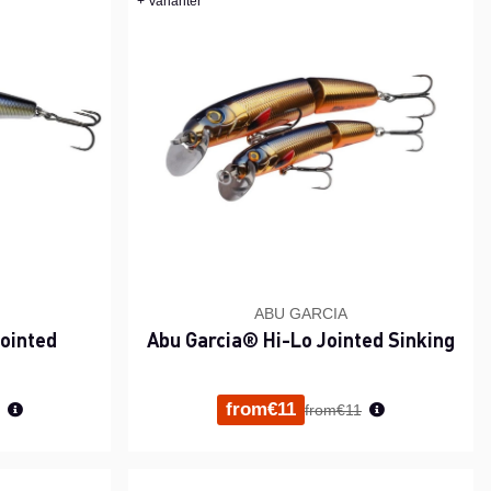
+ Varianter
ABU GARCIA
Jointed
Abu Garcia® Hi-Lo Jointed Sinking
i hinta
Normaali hinta
from€11
from€11