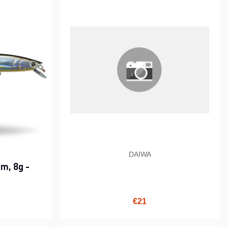
DAIWA
cm, 8g -
i hinta
€21