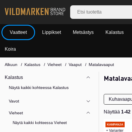
Vaatteet
Lippikset
Metsästys
Kalastus
Koira
Alkuun
Kalastus
Vieheet
Vaaput
Matalavaaput
Matalava
Kalastus
Näytä kaikki kohteessa Kalastus
Kuhavaapu
Vavot
Näyttää
1-42
Vieheet
Tuotteet
Näytä kaikki kohteessa Vieheet
KAMPANJA
+ Varianter