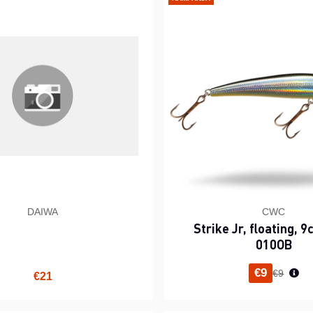
DAIWA
CWC
Strike Jr, floating, 9
010OB
Normaal
€9
€9
€21