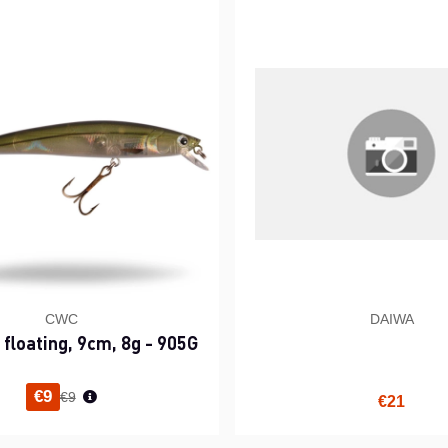
CWC
DAIWA
, floating, 9cm, 8g - 905G
Normaali hinta
€9
€9
€21