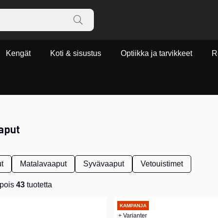
Kengät
Koti & sisustus
Optiikka ja tarvikkeet
R
aput
t
Matalavaaput
Syvävaaput
Vetouistimet
pois
43
tuotetta
KAMPANJA
+ Varianter