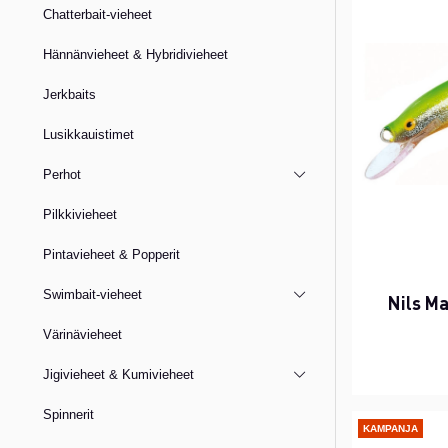
Chatterbait-vieheet
Hännänvieheet & Hybridivieheet
Jerkbaits
Lusikkauistimet
Perhot
Pilkkivieheet
Pintavieheet & Popperit
Swimbait-vieheet
Nils M
Värinävieheet
Jigivieheet & Kumivieheet
Spinnerit
KAMPANJA