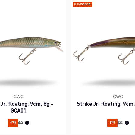
KAMPANJA
CWC
CWC
 Jr, floating, 9cm, 8g -
Strike Jr, floating, 9cm
GCA01
Normaali hinta
Normaal
€9
€9
€9
€9