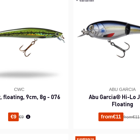
+ Varianter
CWC
ABU GARCIA
, floating, 9cm, 8g - 076
Abu Garcia® Hi-Lo 
Floating
Normaali hinta
Normaal
€9
from€11
€9
from€11
KAMPANJA