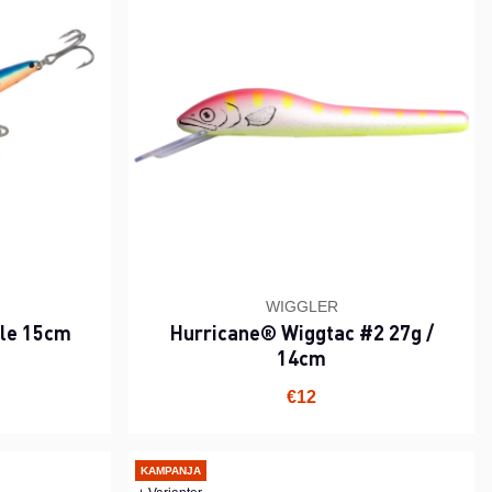
WIGGLER
ble 15cm
Hurricane® Wiggtac #2 27g /
14cm
i hinta
€12
KAMPANJA