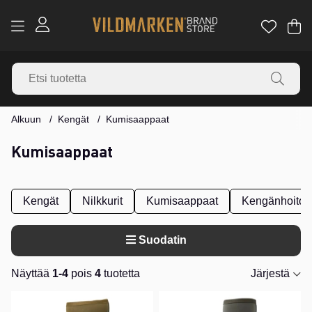
Os
Mä
.
Alkuun
Kengät
Kumisaappaat
Kumisaappaat
Kengät
Nilkkurit
Kumisaappaat
Kengänhoito
Suodatin
Näyttää
1-4
pois
4
tuotetta
Järjestä
Tuotteet