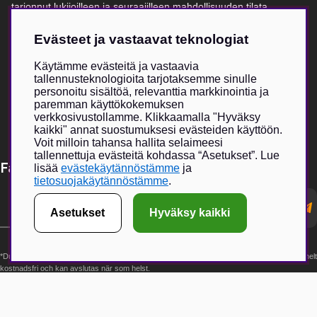
tarjonnut lukijoilleen ja seuraajilleen mahdollisuuden tilata
vaatteita, lippiksiä ja muita asusteita.
Evästeet ja vastaavat teknologiat
Verkkokauppa on kasvanut erittäin suosituksi, ja fyysisen
myymälän myötä toivomme voivamme tarjota entistä suuremman
Käytämme evästeitä ja vastaavia
elämyksen yhdessä valikoitujen metsästykseen ja ulkoiluun
tallennusteknologioita tarjotaksemme sinulle
keskittyvien brändikumppaneiden kanssa.
personoitu sisältöä, relevanttia markkinointia ja
paremman käyttökokemuksen
verkkosivustollamme. Klikkaamalla "Hyväksy
kaikki" annat suostumuksesi evästeiden käyttöön.
Voit milloin tahansa hallita selaimeesi
tallennettuja evästeitä kohdassa “Asetukset”. Lue
Få Magasin Vildmarken direkt till din e-post!*
lisää
evästekäytännöstämme
ja
tietosuojakäytännöstämme
.
E-
postadress
Asetukset
Hyväksy kaikki
*Du kan även få erbjudanden och nyheter från samarbetspartners. Din prenumeration är helt
kostnadsfri och kan avslutas när som helst.