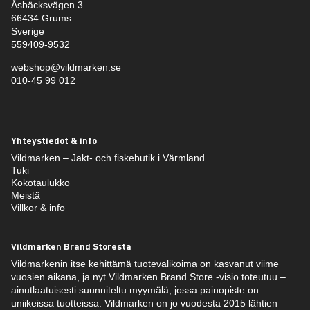
Åsbäcksvägen 3
66434 Grums
Sverige
559409-9532
webshop@vildmarken.se
010-45 99 012
Yhteystiedot & info
Vildmarken – Jakt- och fiskebutik i Värmland
Tuki
Kokotaulukko
Meistä
Villkor & info
Vildmarken Brand Storesta
Vildmarkenin itse kehittämä tuotevalikoima on kasvanut viime
vuosien aikana, ja nyt Vildmarken Brand Store -visio toteutuu –
ainutlaatuisesti suunniteltu myymälä, jossa painopiste on
uniikeissa tuotteissa. Vildmarken on jo vuodesta 2015 lähtien