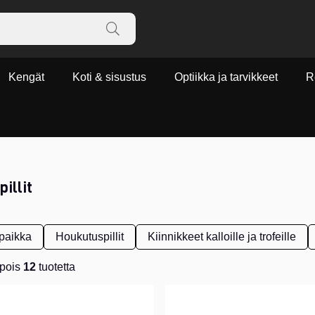
Kengät
Koti & sisustus
Optiikka ja tarvikkeet
R
illit
paikka
Houkutuspillit
Kiinnikkeet kalloille ja trofeille
pois
12
tuotetta