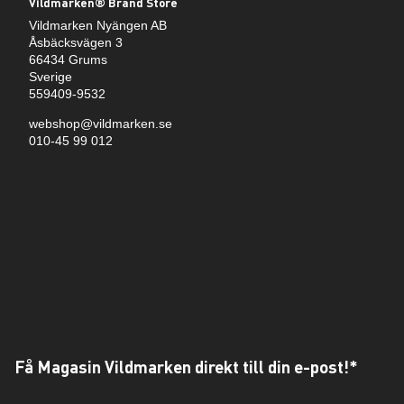
Vildmarken® Brand Store
Vildmarken Nyängen AB
Åsbäcksvägen 3
66434 Grums
Sverige
559409-9532
webshop@vildmarken.se
010-45 99 012
Få Magasin Vildmarken direkt till din e-post!*
E-