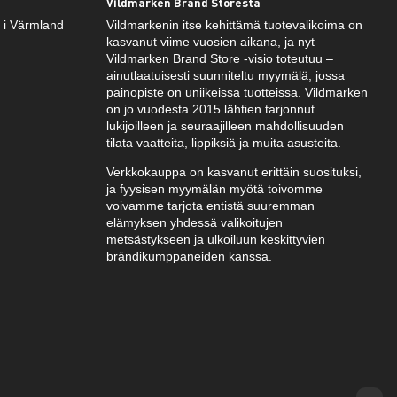
Vildmarken Brand Storesta
k i Värmland
Vildmarkenin itse kehittämä tuotevalikoima on
kasvanut viime vuosien aikana, ja nyt
Vildmarken Brand Store -visio toteutuu –
ainutlaatuisesti suunniteltu myymälä, jossa
painopiste on uniikeissa tuotteissa. Vildmarken
on jo vuodesta 2015 lähtien tarjonnut
lukijoilleen ja seuraajilleen mahdollisuuden
tilata vaatteita, lippiksiä ja muita asusteita.
Verkkokauppa on kasvanut erittäin suosituksi,
ja fyysisen myymälän myötä toivomme
voivamme tarjota entistä suuremman
elämyksen yhdessä valikoitujen
metsästykseen ja ulkoiluun keskittyvien
brändikumppaneiden kanssa.