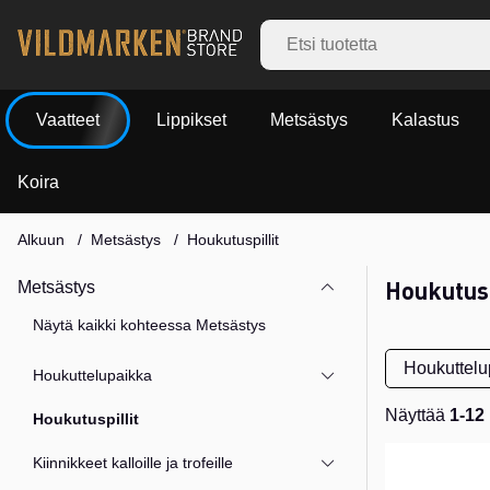
Vaatteet
Lippikset
Metsästys
Kalastus
Koira
Alkuun
Metsästys
Houkutuspillit
Houkutusp
Metsästys
Näytä kaikki kohteessa Metsästys
Houkuttelu
Houkuttelupaikka
Näyttää
1-12
Houkutuspillit
Tuotteet
Kiinnikkeet kalloille ja trofeille