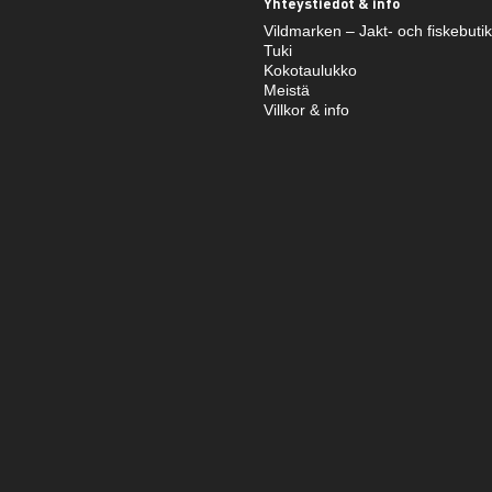
Yhteystiedot & info
Vildmarken – Jakt- och fiskebuti
Tuki
Kokotaulukko
Meistä
Villkor & info