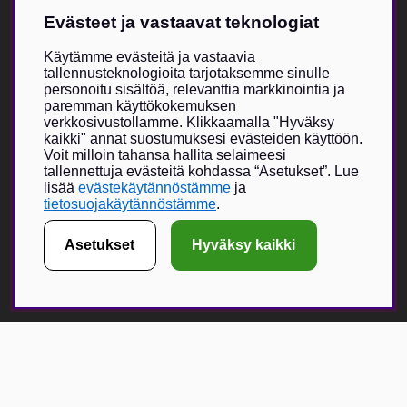
Tuki
Evästeet ja vastaavat teknologiat
Kokotaulukko
Meistä
Villkor & info
Käytämme evästeitä ja vastaavia
tallennusteknologioita tarjotaksemme sinulle
personoitu sisältöä, relevanttia markkinointia ja
Vildmarken Brand Storesta
paremman käyttökokemuksen
verkkosivustollamme. Klikkaamalla "Hyväksy
Vildmarkenin itse kehittämä tuotevalikoima on kasvanut viime
kaikki" annat suostumuksesi evästeiden käyttöön.
vuosien aikana, ja nyt Vildmarken Brand Store -visio toteutuu –
Voit milloin tahansa hallita selaimeesi
ainutlaatuisesti suunniteltu myymälä, jossa painopiste on
tallennettuja evästeitä kohdassa “Asetukset”. Lue
uniikeissa tuotteissa. Vildmarken on jo vuodesta 2015 lähtien
lisää
evästekäytännöstämme
ja
tarjonnut lukijoilleen ja seuraajilleen mahdollisuuden tilata
tietosuojakäytännöstämme
.
vaatteita, lippiksiä ja muita asusteita.
Asetukset
Hyväksy kaikki
Verkkokauppa on kasvanut erittäin suosituksi, ja fyysisen
myymälän myötä toivomme voivamme tarjota entistä suuremman
elämyksen yhdessä valikoitujen metsästykseen ja ulkoiluun
keskittyvien brändikumppaneiden kanssa.
Få Magasin Vildmarken direkt till din e-post!*