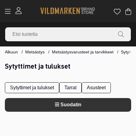
Os
Mä
.
Alkuun
Metsästys
Metsästysvarusteet ja tarvikkeet
Sytyttim
Sytyttimet ja tulukset
Sytyttimet ja tulukset
Tarrat
Asusteet
Suodatin
Tuotteet