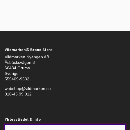
Vildmarken® Brand Store
Vildmarken Nyängen AB
Åsbäcksvägen 3
66434 Grums
Sverige
559409-9532
webshop@vildmarken.se
010-45 99 012
Yhteystiedot & info
Vildmarken – Jakt- och fiskebutik i Värmland