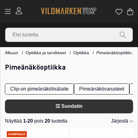
Os
Mä
.
Alkuun
Optiikka ja tarvikkeet
Optiikka
Pimeänäköoptiikka
Pimeänäköoptiikka
Clip-on pimeänäkölisälaite
Pimeänäkövarusteet
P
Suodatin
Näyttää
1-20
pois
20
tuotetta
Järjestä
Tuotteet
KAMPANJA