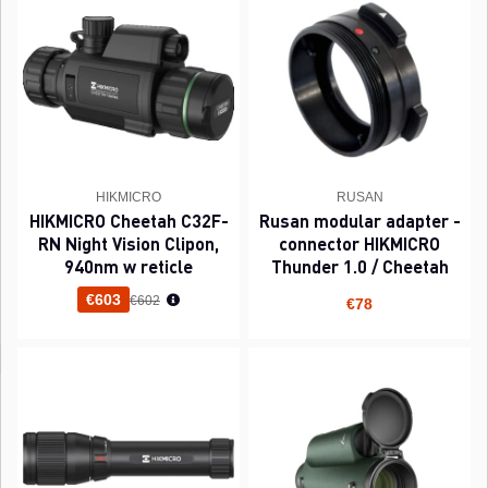
HIKMICRO
RUSAN
HIKMICRO Cheetah C32F-
Rusan modular adapter -
RN Night Vision Clipon,
connector HIKMICRO
940nm w reticle
Thunder 1.0 / Cheetah
Normaali hinta
€603
€602
€78