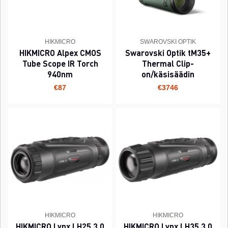
HIKMICRO
SWAROVSKI OPTIK
HIKMICRO Alpex CMOS
Swarovski Optik tM35+
Tube Scope IR Torch
Thermal Clip-
940nm
on/käsisäädin
€87
€3746
HIKMICRO
HIKMICRO
HIKMICRO Lynx LH25 3.0
HIKMICRO Lynx LH35 3.0