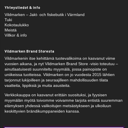
Yhteystiedot & info
Vildmarken – Jakt- och fiskebutik i Värmland
Tuki
Kokotaulukko
Meistä
Villkor & info
Vildmarken Brand Storesta
Vildmarkenin itse kehittämä tuotevalikoima on kasvanut viime
vuosien aikana, ja nyt Vildmarken Brand Store -visio toteutuu –
ainutlaatuisesti suunniteltu myymälä, jossa painopiste on
uniikeissa tuotteissa. Vildmarken on jo vuodesta 2015 lähtien
tarjonnut lukijoilleen ja seuraajilleen mahdollisuuden tilata
vaatteita, lippiksiä ja muita asusteita.
Verkkokauppa on kasvanut erittäin suosituksi, ja fyysisen
myymälän myötä toivomme voivamme tarjota entistä suuremman
elämyksen yhdessä valikoitujen metsästykseen ja ulkoiluun
keskittyvien brändikumppaneiden kanssa.