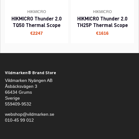
HIKMICRO
HIKMICRO
HIKMICRO Thunder 2.0
HIKMICRO Thunder 2.0
TQ50 Thermal Scope
TH25P Thermal Scope
€2247
€1616
Vildmarken® Brand Store
Vildmarken Nyängen AB
Åsbäcksvägen 3
66434 Grums
Sverige
559409-9532
webshop@vildmarken.se
010-45 99 012