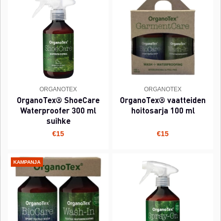
ORGANOTEX
ORGANOTEX
OrganoTex® ShoeCare
OrganoTex® vaatteiden
Waterproofer 300 ml
hoitosarja 100 ml
suihke
€15
€15
KAMPANJA