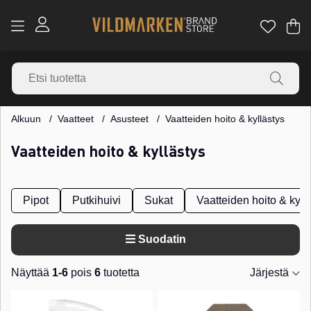
Os
Mä
.
Alkuun
Vaatteet
Asusteet
Vaatteiden hoito & kyllästys
Vaatteiden hoito & kyllästys
Pipot
Putkihuivi
Sukat
Vaatteiden hoito & kyll
Suodatin
Näyttää
1-6
pois
6
tuotetta
Järjestä
Tuotteet