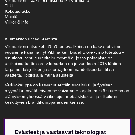
Vildmarken – Jakt- och fiskebutik i Värmland
Tuki
Kokotaulukko
Meistä
Villkor & info
Vildmarken Brand Storesta
Vildmarkenin itse kehittämä tuotevalikoima on kasvanut viime
vuosien aikana, ja nyt Vildmarken Brand Store -visio toteutuu –
ainutlaatuisesti suunniteltu myymälä, jossa painopiste on
uniikeissa tuotteissa. Vildmarken on jo vuodesta 2015 lähtien
tarjonnut lukijoilleen ja seuraajilleen mahdollisuuden tilata
vaatteita, lippiksiä ja muita asusteita.
Verkkokauppa on kasvanut erittäin suosituksi, ja fyysisen
myymälän myötä toivomme voivamme tarjota entistä suuremman
elämyksen yhdessä valikoitujen metsästykseen ja ulkoiluun
keskittyvien brändikumppaneiden kanssa.
Evästeet ja vastaavat teknologiat