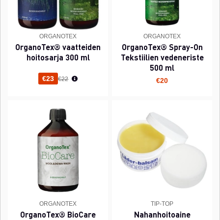
ORGANOTEX
ORGANOTEX
OrganoTex® vaatteiden
OrganoTex® Spray-On
hoitosarja 300 ml
Tekstiilien vedeneriste
500 ml
Normaali hinta
€23
€22
€20
ORGANOTEX
TIP-TOP
OrganoTex® BioCare
Nahanhoitoaine