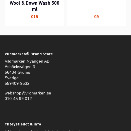
Wool & Down Wash 500
ml
€15
€9
Vildmarken® Brand Store
Vildmarken Nyängen AB
Åsbäcksvägen 3
66434 Grums
Sverige
559409-9532
webshop@vildmarken.se
010-45 99 012
Yhteystiedot & info