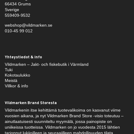
66434 Grums
Sverige
559409-9532
webshop@vildmarken.se
010-45 99 012
Yhteystiedot & info
Vildmarken – Jakt- och fiskebutik i Värmland
Tuki
Kokotaulukko
Meistä
Villkor & info
Vildmarken Brand Storesta
Vildmarkenin itse kehittämä tuotevalikoima on kasvanut viime
vuosien aikana, ja nyt Vildmarken Brand Store -visio toteutuu –
ainutlaatuisesti suunniteltu myymälä, jossa painopiste on
uniikeissa tuotteissa. Vildmarken on jo vuodesta 2015 lähtien
tarjonnut lukijoilleen ja seuraajilleen mahdollisuuden tilata