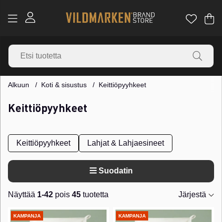
Os
Mä
.
Alkuun
Koti & sisustus
Keittiöpyyhkeet
Keittiöpyyhkeet
Keittiöpyyhkeet
Lahjat & Lahjaesineet
Suodatin
Näyttää
1-42
pois
45
tuotetta
Järjestä
Tuotteet
KAMPANJA
KAMPANJA