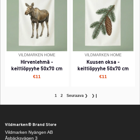
VILDMARKEN HOME
VILDMARKEN HOME
Hirvenlehmä -
Kuusen oksa -
keittiöpyyhe 50x70 cm
keittiöpyyhe 50x70 cm
€11
€11
1
2
Seuraava
❯
❯❙
Vildmarken® Brand Store
Vildmarken Nyängen AB
Åsbäcksvägen 3