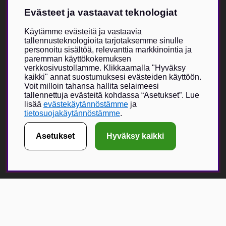
Tuki
Evästeet ja vastaavat teknologiat
Kokotaulukko
Meistä
Villkor & info
Käytämme evästeitä ja vastaavia
tallennusteknologioita tarjotaksemme sinulle
personoitu sisältöä, relevanttia markkinointia ja
Vildmarken Brand Storesta
paremman käyttökokemuksen
verkkosivustollamme. Klikkaamalla "Hyväksy
Vildmarkenin itse kehittämä tuotevalikoima on kasvanut viime
kaikki" annat suostumuksesi evästeiden käyttöön.
vuosien aikana, ja nyt Vildmarken Brand Store -visio toteutuu –
Voit milloin tahansa hallita selaimeesi
ainutlaatuisesti suunniteltu myymälä, jossa painopiste on
tallennettuja evästeitä kohdassa “Asetukset”. Lue
uniikeissa tuotteissa. Vildmarken on jo vuodesta 2015 lähtien
lisää
evästekäytännöstämme
ja
tarjonnut lukijoilleen ja seuraajilleen mahdollisuuden tilata
tietosuojakäytännöstämme
.
vaatteita, lippiksiä ja muita asusteita.
Asetukset
Hyväksy kaikki
Verkkokauppa on kasvanut erittäin suosituksi, ja fyysisen
myymälän myötä toivomme voivamme tarjota entistä suuremman
elämyksen yhdessä valikoitujen metsästykseen ja ulkoiluun
keskittyvien brändikumppaneiden kanssa.
Få Magasin Vildmarken direkt till din e-post!*