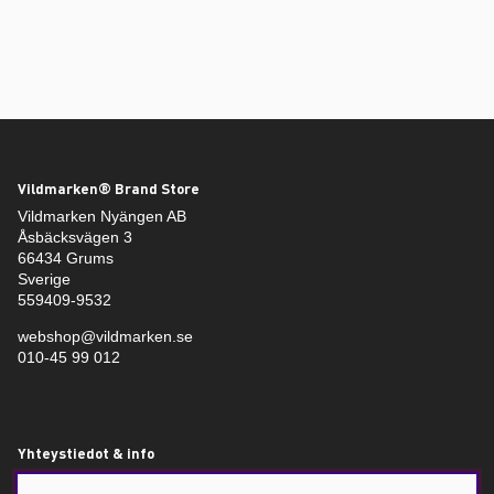
Vildmarken® Brand Store
Vildmarken Nyängen AB
Åsbäcksvägen 3
66434 Grums
Sverige
559409-9532
webshop@vildmarken.se
010-45 99 012
Yhteystiedot & info
Vildmarken – Jakt- och fiskebutik i Värmland