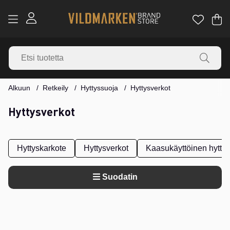
Os
Mä
.
Alkuun
Retkeily
Hyttyssuoja
Hyttysverkot
Hyttysverkot
Hyttyskarkote
Hyttysverkot
Kaasukäyttöinen hyttys
Suodatin
Tuotteet