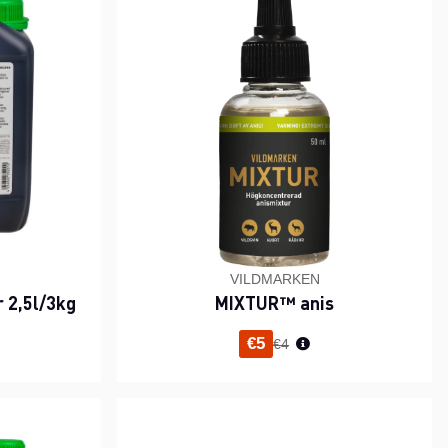
VILDMARKEN
 2,5l/3kg
MIXTUR™ anis
Normaali hinta
€5
€4