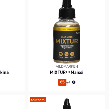
VILDMARKEN
kinä
MIXTUR™ Maissi
i hinta
Normaali hinta
€5
€4
KAMPANJA