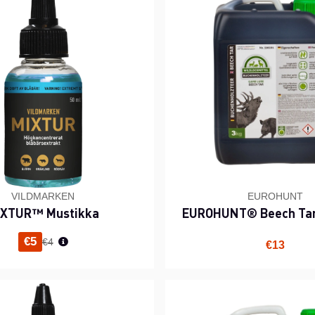
VILDMARKEN
EUROHUNT
IXTUR™ Mustikka
EUROHUNT® Beech Tar
Normaali hinta
€5
€4
€13