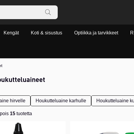
Kengät
Koti & sisustus
Optiikka ja tarvikkeet
R
et
oukutteluaineet
ine hirvelle
Houkutteluaine karhulle
Houkutteluaine k
pois
15
tuotetta