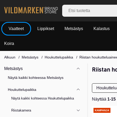
Vaatteet
Lippikset
Metsästys
Kalastus
Koira
Alkuun
Metsästys
Houkuttelupaikka
Riistan houkutteluaine
Riistan h
Metsästys
Näytä kaikki kohteessa Metsästys
Houkuttelua
Houkuttelupaikka
Näytä kaikki kohteessa Houkuttelupaikka
Näyttää
1-15
Tuotteet
Riistakamera
KAMPANJA