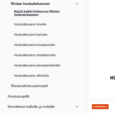
Riistan houkutteluaineet
Näytä kaikki kohteessa Riistan
houkutteluaineet
Houkutteluaine hirvelle
Houkutteluaine karhulle
Houkutteluaine kuusipeuralle
Houkutteluaine metsäkauriille
Houkutteluaine pienpetoeläimille
Houkutteluaine villisioille
M
Riistaruokinta-automaatti
Houkutuspillit
Kiinnikkeet kalloille ja trofeille
KAMPANJA