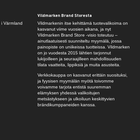
Vildmarken Brand Storesta
k i Värmland
Vildmarkenin itse kehittämä tuotevalikoima on
kasvanut viime vuosien aikana, ja nyt
Vildmarken Brand Store -visio toteutuu –
ainutlaatuisesti suunniteltu myymälä, jossa
painopiste on uniikeissa tuotteissa. Vildmarken
on jo vuodesta 2015 lähtien tarjonnut
lukijoilleen ja seuraajilleen mahdollisuuden
tilata vaatteita, lippiksiä ja muita asusteita.
Verkkokauppa on kasvanut erittäin suosituksi,
ja fyysisen myymälän myötä toivomme
voivamme tarjota entistä suuremman
elämyksen yhdessä valikoitujen
metsästykseen ja ulkoiluun keskittyvien
brändikumppaneiden kanssa.