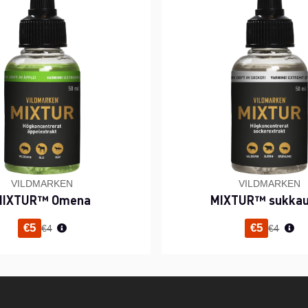
VILDMARKEN
VILDMARKEN
MIXTUR™ Omena
MIXTUR™ sukkau
Normaali hinta
Normaal
€5
€5
€4
€4