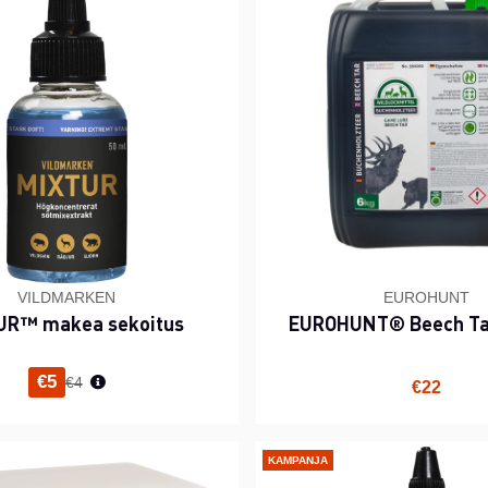
VILDMARKEN
EUROHUNT
UR™ makea sekoitus
EUROHUNT® Beech Tar
Normaali hinta
€5
€4
€22
KAMPANJA