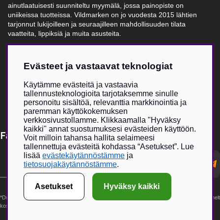
ainutlaatuisesti suunniteltu myymälä, jossa painopiste on
uniikeissa tuotteissa. Vildmarken on jo vuodesta 2015 lähtien
tarjonnut lukijoilleen ja seuraajilleen mahdollisuuden tilata
vaatteita, lippiksiä ja muita asusteita.
Verkkokauppa on kasvanut erittäin suosituksi, ja fyysisen
myymälän myötä toivomme voivamme tarjota entistä suuremman
Evästeet ja vastaavat teknologiat
elämyksen yhdessä valikoitujen metsästykseen ja ulkoiluun
keskittyvien brändikumppaneiden kanssa.
Käytämme evästeitä ja vastaavia
tallennusteknologioita tarjotaksemme sinulle
personoitu sisältöä, relevanttia markkinointia ja
paremman käyttökokemuksen
verkkosivustollamme. Klikkaamalla "Hyväksy
kaikki" annat suostumuksesi evästeiden käyttöön.
Få Magasin Vildmarken direkt till din e-post!*
Voit milloin tahansa hallita selaimeesi
tallennettuja evästeitä kohdassa “Asetukset”. Lue
E-
lisää
evästekäytännöstämme
ja
postadress
tietosuojakäytännöstämme
.
Asetukset
Hyväksy kaikki
*Du kan även få erbjudanden och nyheter från samarbetspartners. Din prenumeration är helt
kostnadsfri och kan avslutas när som helst.