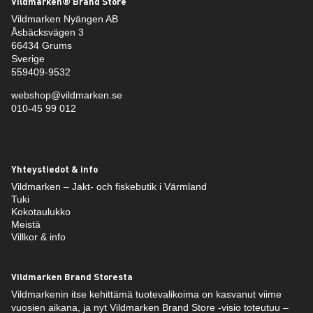
Vildmarken® Brand Store
Vildmarken Nyängen AB
Åsbäcksvägen 3
66434 Grums
Sverige
559409-9532
webshop@vildmarken.se
010-45 99 012
Yhteystiedot & info
Vildmarken – Jakt- och fiskebutik i Värmland
Tuki
Kokotaulukko
Meistä
Villkor & info
Vildmarken Brand Storesta
Vildmarkenin itse kehittämä tuotevalikoima on kasvanut viime
vuosien aikana, ja nyt Vildmarken Brand Store -visio toteutuu –