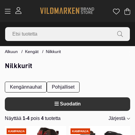
Os
Mä
.
Alkuun
Kengät
Nilkkurit
Nilkkurit
Kengännauhat
Pohjalliset
Suodatin
Näyttää
1-4
pois
4
tuotetta
Järjestä
Tuotteet
KAMPANJA
KAMPANJA