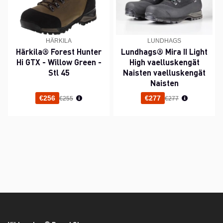
HÄRKILA
LUNDHAGS
Härkila® Forest Hunter
Lundhags® Mira II Light
Hi GTX - Willow Green -
High vaelluskengät
Stl 45
Naisten vaelluskengät
Naisten
Normaali hinta
Normaali hinta
€256
€277
€255
€277