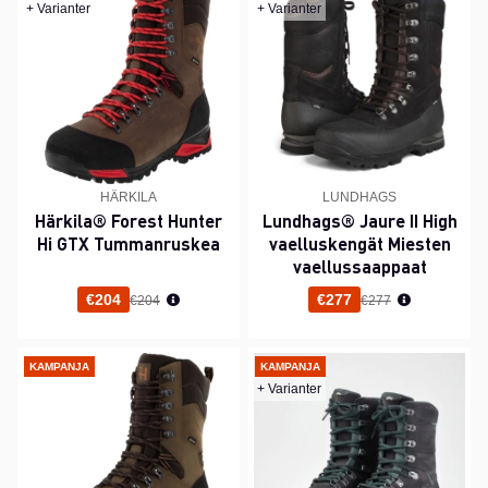
+ Varianter
+ Varianter
HÄRKILA
LUNDHAGS
Härkila® Forest Hunter
Lundhags® Jaure II High
Hi GTX Tummanruskea
vaelluskengät Miesten
vaellussaappaat
Normaali hinta
Normaali hinta
€204
€277
€204
€277
KAMPANJA
KAMPANJA
+ Varianter