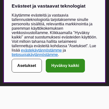
Tuki
Evästeet ja vastaavat teknologiat
Kokotaulukko
Meistä
Villkor & info
Käytämme evästeitä ja vastaavia
tallennusteknologioita tarjotaksemme sinulle
personoitu sisältöä, relevanttia markkinointia ja
Vildmarken Brand Storesta
paremman käyttökokemuksen
verkkosivustollamme. Klikkaamalla "Hyväksy
Vildmarkenin itse kehittämä tuotevalikoima on kasvanut viime
kaikki" annat suostumuksesi evästeiden käyttöön.
vuosien aikana, ja nyt Vildmarken Brand Store -visio toteutuu –
Voit milloin tahansa hallita selaimeesi
ainutlaatuisesti suunniteltu myymälä, jossa painopiste on
tallennettuja evästeitä kohdassa “Asetukset”. Lue
uniikeissa tuotteissa. Vildmarken on jo vuodesta 2015 lähtien
lisää
evästekäytännöstämme
ja
tarjonnut lukijoilleen ja seuraajilleen mahdollisuuden tilata
tietosuojakäytännöstämme
.
vaatteita, lippiksiä ja muita asusteita.
Asetukset
Hyväksy kaikki
Verkkokauppa on kasvanut erittäin suosituksi, ja fyysisen
myymälän myötä toivomme voivamme tarjota entistä suuremman
elämyksen yhdessä valikoitujen metsästykseen ja ulkoiluun
keskittyvien brändikumppaneiden kanssa.
Få Magasin Vildmarken direkt till din e-post!*