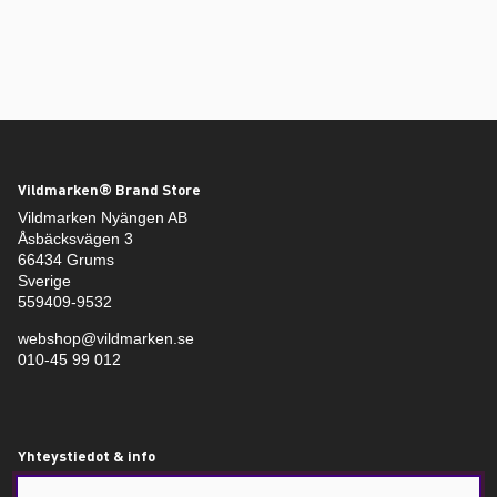
Vildmarken® Brand Store
Vildmarken Nyängen AB
Åsbäcksvägen 3
66434 Grums
Sverige
559409-9532
webshop@vildmarken.se
010-45 99 012
Yhteystiedot & info
Vildmarken – Jakt- och fiskebutik i Värmland