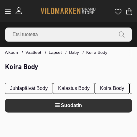
Os
Mä
.
Alkuun
Vaatteet
Lapset
Baby
Koira Body
Koira Body
Juhlapäivät Body
Kalastus Body
Koira Body
M
Suodatin
Tuotteet