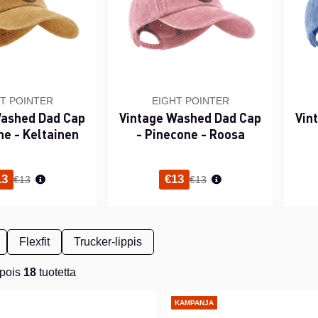
T POINTER
EIGHT POINTER
Washed Dad Cap
Vintage Washed Dad Cap
Vin
ne - Keltainen
- Pinecone - Roosa
Normaali hinta
Normaali hinta
13
€13
€13
€13
Flexfit
Trucker-lippis
pois
18
tuotetta
KAMPANJA