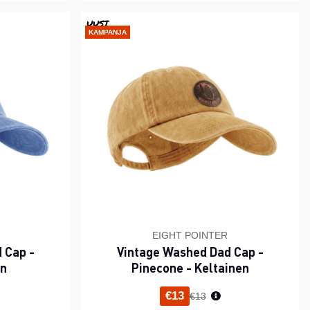
UUSI
KAMPANJA
EIGHT POINTER
 Cap -
Vintage Washed Dad Cap -
en
Pinecone - Keltainen
i hinta
Normaali hinta
€13
€13