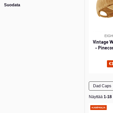
Suodata
EIGH
Vintage 
- Pineco
€
Dad Caps
Näyttää
1-18
Tuotteet
KAMPANJA