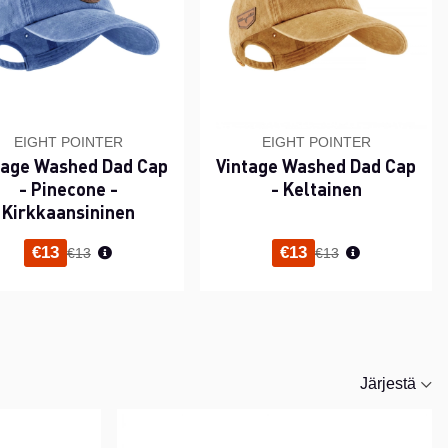
EIGHT POINTER
EIGHT POINTER
tage Washed Dad Cap
Vintage Washed Dad Cap
- Pinecone -
- Keltainen
Kirkkaansininen
Normaali hinta
Normaali hinta
€13
€13
€13
€13
Järjestä