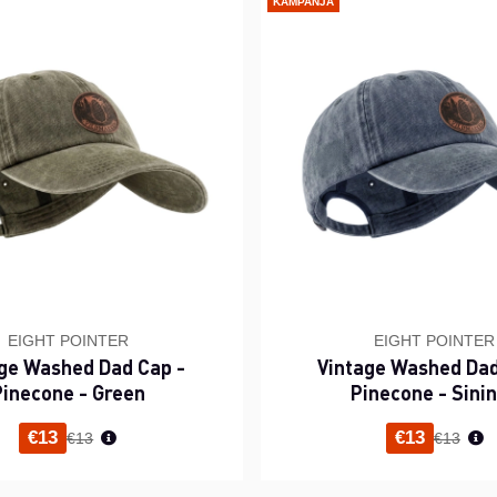
KAMPANJA
EIGHT POINTER
EIGHT POINTER
ge Washed Dad Cap -
Vintage Washed Dad
Pinecone - Green
Pinecone - Sini
Normaali hinta
Normaal
€13
€13
€13
€13