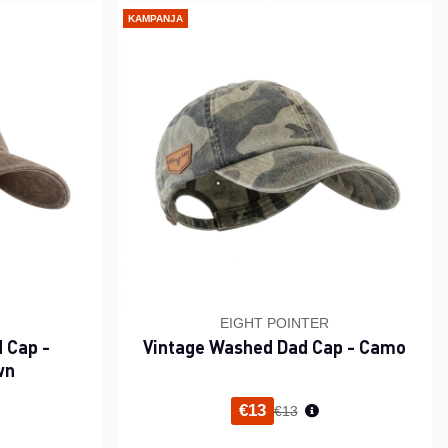
KAMPANJA
EIGHT POINTER
 Cap -
Vintage Washed Dad Cap - Camo
wn
i hinta
Normaali hinta
€13
€13