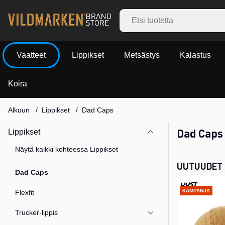
Vaatteet
Lippikset
Metsästys
Kalastus
Koira
Alkuun
Lippikset
Dad Caps
Dad Caps
Lippikset
Näytä kaikki kohteessa Lippikset
UUTUUDET
Dad Caps
UUSI
KAMPANJA
Flexfit
Trucker-lippis