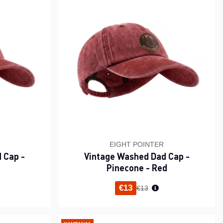
EIGHT POINTER
 Cap -
Vintage Washed Dad Cap -
Pinecone - Red
i hinta
Normaali hinta
€13
€13