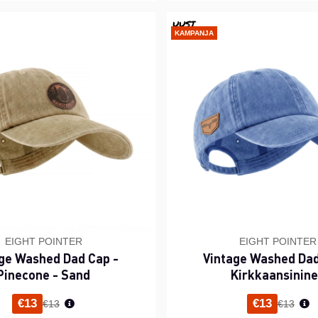
UUSI
KAMPANJA
EIGHT POINTER
EIGHT POINTER
ge Washed Dad Cap -
Vintage Washed Dad
Pinecone - Sand
Kirkkaansinin
Normaali hinta
Normaal
€13
€13
€13
€13