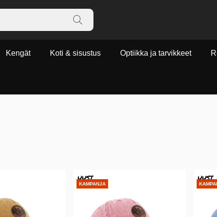
Kengät
Koti & sisustus
Optiikka ja tarvikkeet
R
UUSI
UUSI
KAMPANJA
KAMPA