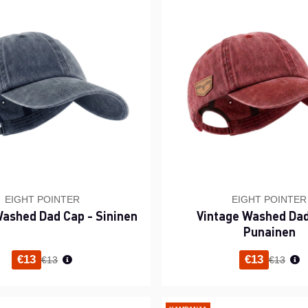
EIGHT POINTER
EIGHT POINTER
Washed Dad Cap - Sininen
Vintage Washed Dad
Punainen
Normaali hinta
Normaal
€13
€13
€13
€13