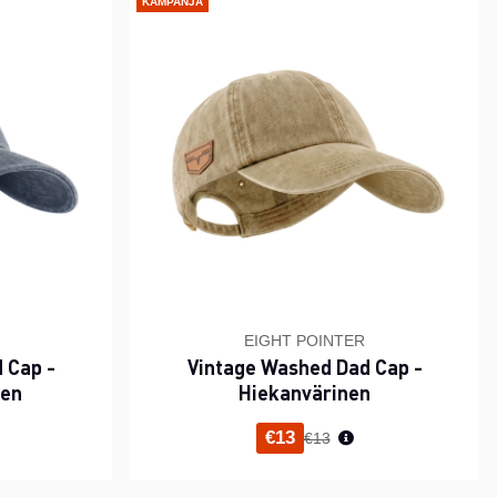
KAMPANJA
EIGHT POINTER
 Cap -
Vintage Washed Dad Cap -
nen
Hiekanvärinen
i hinta
Normaali hinta
€13
€13