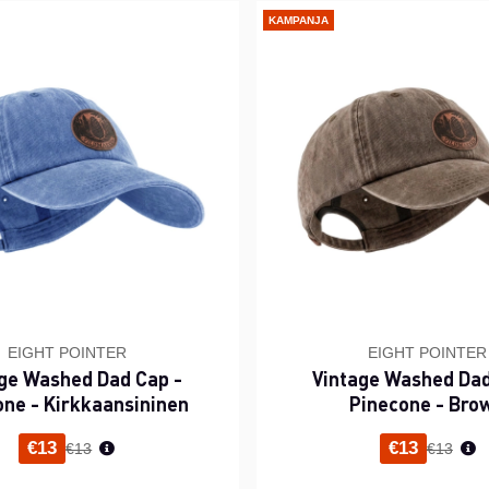
KAMPANJA
EIGHT POINTER
EIGHT POINTER
ge Washed Dad Cap -
Vintage Washed Dad
one - Kirkkaansininen
Pinecone - Bro
Normaali hinta
Normaal
€13
€13
€13
€13