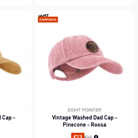
UUSI
KAMPANJA
EIGHT POINTER
 Cap -
Vintage Washed Dad Cap -
Pinecone - Roosa
i hinta
Normaali hinta
€13
€13