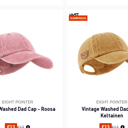
UUSI
KAMPANJA
EIGHT POINTER
EIGHT POINTER
Washed Dad Cap - Roosa
Vintage Washed Dad
Keltainen
Normaali hinta
Normaal
€13
€13
€13
€13