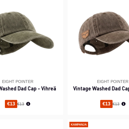
EIGHT POINTER
EIGHT POINTER
Washed Dad Cap - Vihreä
Vintage Washed Dad Ca
Normaali hinta
Normaal
€13
€13
€13
€13
KAMPANJA