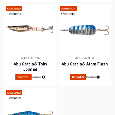
KAMPANJA
KAMPANJA
+ Varianter
+ Varianter
ABU GARCIA
ABU GARCIA
Abu Garcia® Toby
Abu Garcia® Atom Flash
Jointed
Normaali hinta
Normaali hinta
from€6
from€5
from€6
from€5
KAMPANJA
+ Varianter