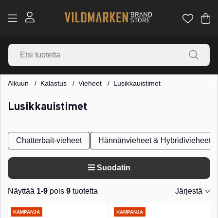
Os
Mä
.
Alkuun
Kalastus
Vieheet
Lusikkauistimet
Lusikkauistimet
Chatterbait-vieheet
Hännänvieheet & Hybridivieheet
Suodatin
Näyttää
1-9
pois
9
tuotetta
Järjestä
Tuotteet
KAMPANJA
KAMPANJA