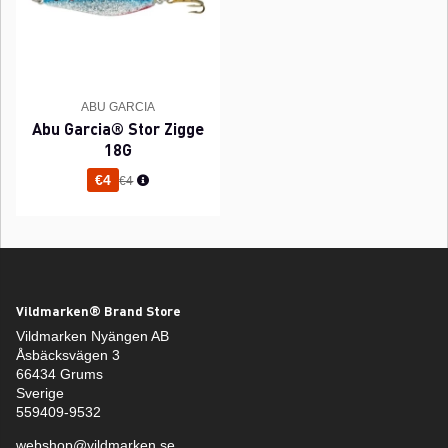
ABU GARCIA
Abu Garcia® Stor Zigge
18G
Normaali hinta
€4
€4
Vildmarken® Brand Store
Vildmarken Nyängen AB
Åsbäcksvägen 3
66434 Grums
Sverige
559409-9532
webshop@vildmarken.se