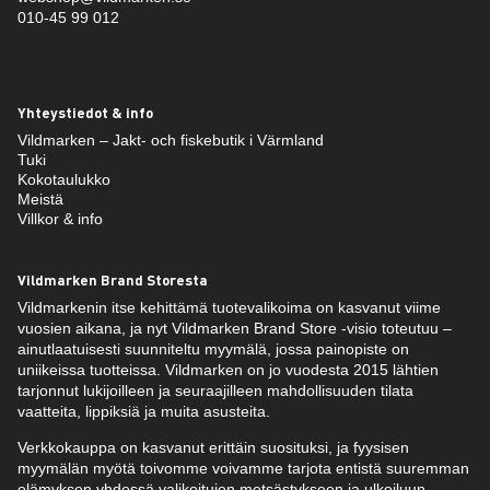
010-45 99 012
Yhteystiedot & info
Vildmarken – Jakt- och fiskebutik i Värmland
Tuki
Kokotaulukko
Meistä
Villkor & info
Vildmarken Brand Storesta
Vildmarkenin itse kehittämä tuotevalikoima on kasvanut viime
vuosien aikana, ja nyt Vildmarken Brand Store -visio toteutuu –
ainutlaatuisesti suunniteltu myymälä, jossa painopiste on
uniikeissa tuotteissa. Vildmarken on jo vuodesta 2015 lähtien
tarjonnut lukijoilleen ja seuraajilleen mahdollisuuden tilata
vaatteita, lippiksiä ja muita asusteita.
Verkkokauppa on kasvanut erittäin suosituksi, ja fyysisen
myymälän myötä toivomme voivamme tarjota entistä suuremman
elämyksen yhdessä valikoitujen metsästykseen ja ulkoiluun