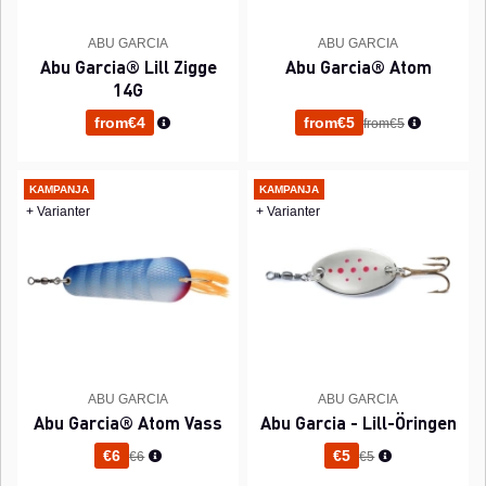
ABU GARCIA
ABU GARCIA
Abu Garcia® Lill Zigge
Abu Garcia® Atom
14G
Normaali hinta
Normaali hinta
from€4
from€5
from€5
KAMPANJA
KAMPANJA
+ Varianter
+ Varianter
ABU GARCIA
ABU GARCIA
Abu Garcia® Atom Vass
Abu Garcia - Lill-Öringen
Normaali hinta
Normaali hinta
€6
€5
€6
€5