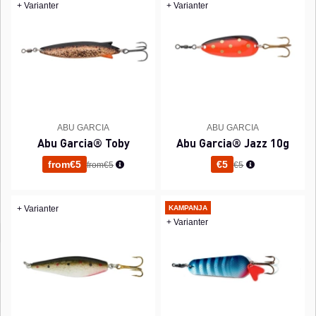
+ Varianter
+ Varianter
ABU GARCIA
ABU GARCIA
Abu Garcia® Toby
Abu Garcia® Jazz 10g
Normaali hinta
Normaali hinta
from€5
€5
from€5
€5
+ Varianter
KAMPANJA
+ Varianter