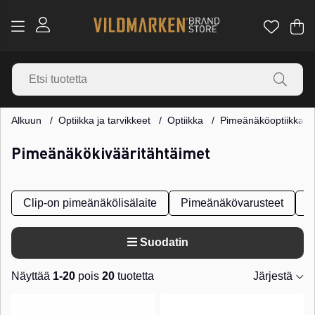
Os
Mä
.
Alkuun
Optiikka ja tarvikkeet
Optiikka
Pimeänäköoptiikka
Pimeänäkökivääritähtäimet
Clip-on pimeänäkölisälaite
Pimeänäkövarusteet
P
Suodatin
Näyttää
1-20
pois
20
tuotetta
Järjestä
Tuotteet