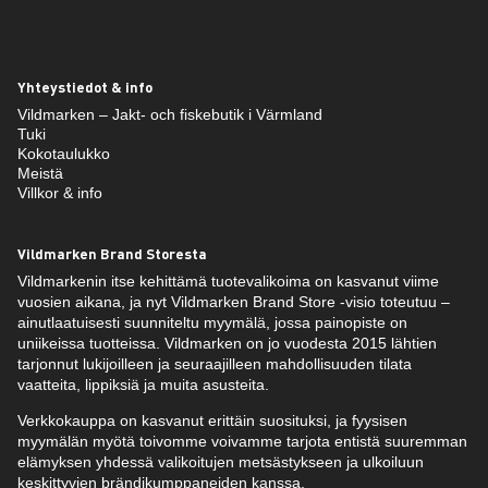
Yhteystiedot & info
Vildmarken – Jakt- och fiskebutik i Värmland
Tuki
Kokotaulukko
Meistä
Villkor & info
Vildmarken Brand Storesta
Vildmarkenin itse kehittämä tuotevalikoima on kasvanut viime
vuosien aikana, ja nyt Vildmarken Brand Store -visio toteutuu –
ainutlaatuisesti suunniteltu myymälä, jossa painopiste on
uniikeissa tuotteissa. Vildmarken on jo vuodesta 2015 lähtien
tarjonnut lukijoilleen ja seuraajilleen mahdollisuuden tilata
vaatteita, lippiksiä ja muita asusteita.
Verkkokauppa on kasvanut erittäin suosituksi, ja fyysisen
myymälän myötä toivomme voivamme tarjota entistä suuremman
elämyksen yhdessä valikoitujen metsästykseen ja ulkoiluun
keskittyvien brändikumppaneiden kanssa.