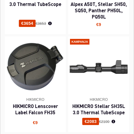
3.0 Thermal TubeScope
Alpex A50T, Stellar SH50,
SQ50, Panther PH50L,
PQ50L
Normaali hinta
€3654
€3653
€9
KAMPANJA
HIKMICRO
HIKMICRO
HIKMICRO Lenscover
HIKMICRO Stellar SH35L
Label Falcon FH35
3.0 Thermal TubeScope
Normaali hinta
€2083
€2100
€9