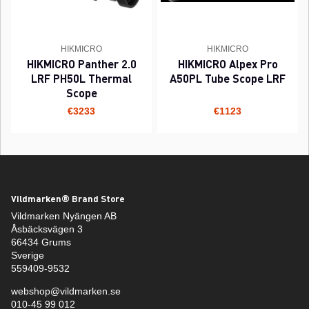
HIKMICRO
HIKMICRO
HIKMICRO Panther 2.0
HIKMICRO Alpex Pro
LRF PH50L Thermal
A50PL Tube Scope LRF
Scope
€3233
€1123
Vildmarken® Brand Store
Vildmarken Nyängen AB
Åsbäcksvägen 3
66434 Grums
Sverige
559409-9532
webshop@vildmarken.se
010-45 99 012