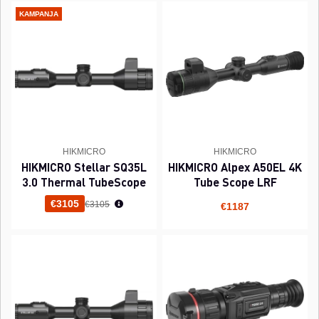
KAMPANJA
HIKMICRO
HIKMICRO
HIKMICRO Stellar SQ35L
HIKMICRO Alpex A50EL 4K
3.0 Thermal TubeScope
Tube Scope LRF
Normaali hinta
€3105
€3105
€1187