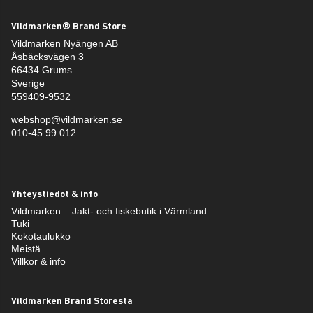
Vildmarken® Brand Store
Vildmarken Nyängen AB
Åsbäcksvägen 3
66434 Grums
Sverige
559409-9532
webshop@vildmarken.se
010-45 99 012
Yhteystiedot & info
Vildmarken – Jakt- och fiskebutik i Värmland
Tuki
Kokotaulukko
Meistä
Villkor & info
Vildmarken Brand Storesta