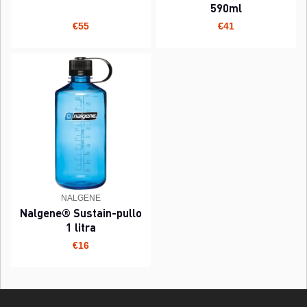
590ml
€55
€41
NALGENE
Nalgene® Sustain-pullo
1 litra
€16