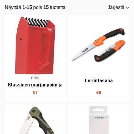
Näyttää
1-15
pois
15
tuotetta
Järjestä
Tuotteet
BRIV
Leirintäsaha
Klassinen marjanpoimija
€7
€9