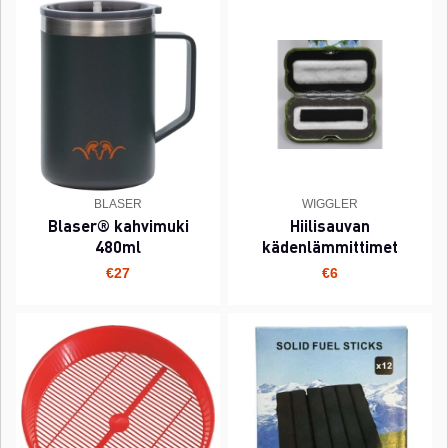
BLASER
WIGGLER
Blaser® kahvimuki
Hiilisauvan
480ml
kädenlämmittimet
€27
€6