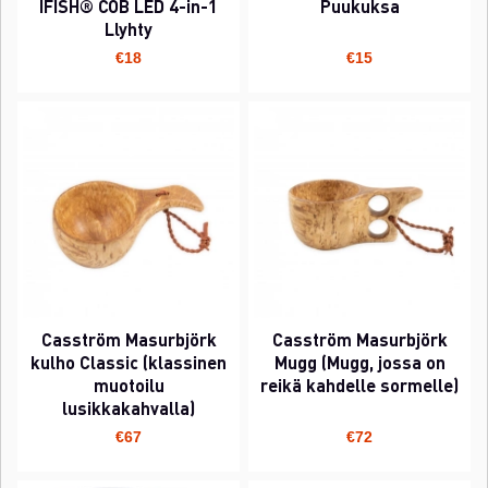
IFISH® COB LED 4-in-1
Puukuksa
Llyhty
€18
€15
Casström Masurbjörk
Casström Masurbjörk
kulho Classic (klassinen
Mugg (Mugg, jossa on
muotoilu
reikä kahdelle sormelle)
lusikkakahvalla)
€67
€72