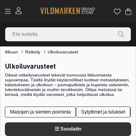
Os
Mä
.
Alkuun
Retkeily
Ulkoiluvarusteet
Ulkoiluvarusteet
Oikeat retkeilyvarusteet tekevät luonnossa liikkumisesta
sujuvampaa. Täältä löydät käytännölliset tuotteet metsästykseen,
kalastukseen ja ulkoiluun – juomapulloista ja kupeista valaisimiin,
tulentekovälineisiin ja muihin tarvikkeisiin. Olitpa metsässä tai
leirissä, meiltä löydät varusteet, jotka helpottavat ulkoilua.
Marjojen ja sienten poiminta
Sytyttimet ja tulukset
Suodatin