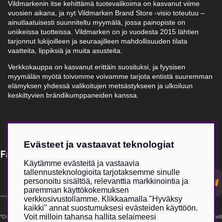
Vildmarkenin itse kehittämä tuotevalikoima on kasvanut viime
vuosien aikana, ja nyt Vildmarken Brand Store -visio toteutuu –
ainutlaatuisesti suunniteltu myymälä, jossa painopiste on
uniikeissa tuotteissa. Vildmarken on jo vuodesta 2015 lähtien
tarjonnut lukijoilleen ja seuraajilleen mahdollisuuden tilata
vaatteita, lippiksiä ja muita asusteita.
Verkkokauppa on kasvanut erittäin suosituksi, ja fyysisen
myymälän myötä toivomme voivamme tarjota entistä suuremman
elämyksen yhdessä valikoitujen metsästykseen ja ulkoiluun
keskittyvien brändikumppaneiden kanssa.
Evästeet ja vastaavat teknologiat
Få Magasin Vildmarken direkt till din e-post!*
Käytämme evästeitä ja vastaavia
tallennusteknologioita tarjotaksemme sinulle
E-
personoitu sisältöä, relevanttia markkinointia ja
postadress
paremman käyttökokemuksen
verkkosivustollamme. Klikkaamalla "Hyväksy
kaikki" annat suostumuksesi evästeiden käyttöön.
Voit milloin tahansa hallita selaimeesi
*Du kan även få erbjudanden och nyheter från samarbetspartners. Din prenumeration är helt