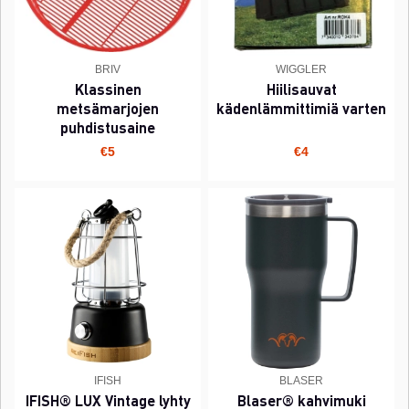
BRIV
WIGGLER
Klassinen
Hiilisauvat
metsämarjojen
kädenlämmittimiä varten
puhdistusaine
€5
€4
IFISH
BLASER
IFISH® LUX Vintage lyhty
Blaser® kahvimuki