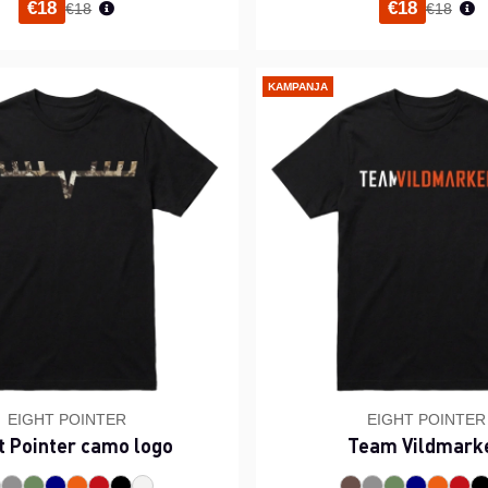
Normaali hinta
Normaal
€18
€18
€18
€18
KAMPANJA
EIGHT POINTER
EIGHT POINTER
t Pointer camo logo
Team Vildmark