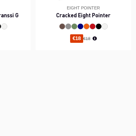
EIGHT POINTER
ranssi G
Cracked Eight Pointer
i hinta
Normaali hinta
€18
€18