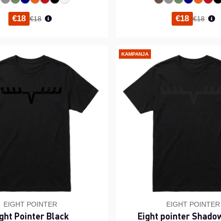
Normaali hinta
Normaal
€18
€18
€18
€18
KAMPANJA
EIGHT POINTER
EIGHT POINTER
ght Pointer Black
Eight pointer Shado