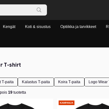
Kengät
Koti & sisustus
Optiikka ja tarvikkeet
R
r T-shirt
 T-paita
Kalastus T-paita
Koira T-paita
Logo Wear T
pois
19
tuotetta
KAMPANJA