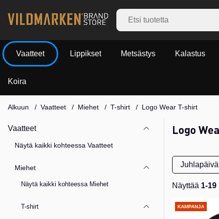
Vaatteet
Lippikset
Metsästys
Kalastus
Koira
Alkuun
Vaatteet
Miehet
T-shirt
Logo Wear T-shirt
Logo Wea
Vaatteet
Näytä kaikki kohteessa Vaatteet
Juhlapäivät
Miehet
Näytä kaikki kohteessa Miehet
Näyttää
1-19
Tuotteet
T-shirt
KAMPANJA