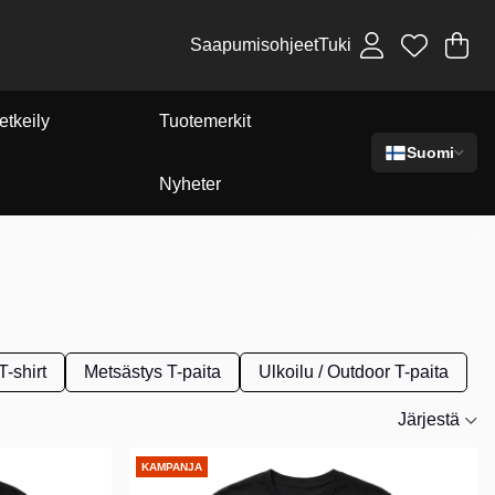
Saapumisohjeet
Tuki
Os
Mä
.
etkeily
Tuotemerkit
Suomi
Nyheter
-shirt
Metsästys T-paita
Ulkoilu / Outdoor T-paita
Järjestä
KAMPANJA