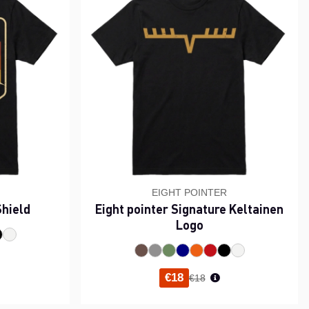
EIGHT POINTER
Shield
Eight pointer Signature Keltainen
Logo
i hinta
Normaali hinta
€18
€18