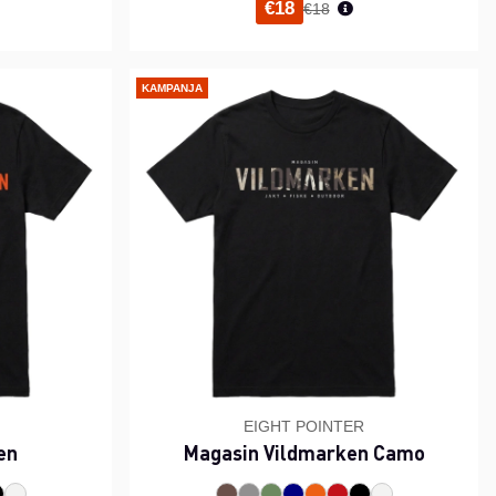
i hinta
Normaali hinta
€18
€18
KAMPANJA
EIGHT POINTER
en
Magasin Vildmarken Camo