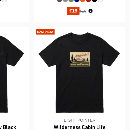
i hinta
Normaali hinta
€18
€18
KAMPANJA
EIGHT POINTER
w Black
Wilderness Cabin Life