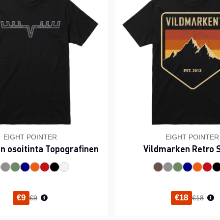
EIGHT POINTER
EIGHT POINTER
n osoitinta Topografinen
Vildmarken Retro 
Normaali hinta
Normaal
€9
€18
€9
€18