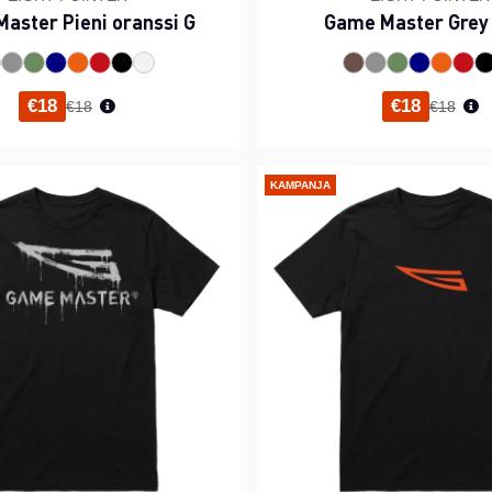
aster Pieni oranssi G
Game Master Grey
Normaali hinta
Normaal
€18
€18
€18
€18
KAMPANJA