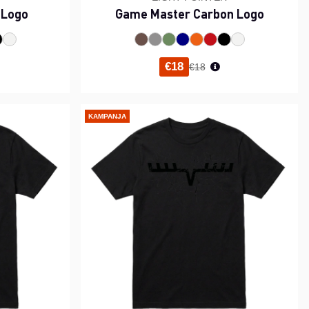
 Logo
Game Master Carbon Logo
i hinta
Normaali hinta
€18
€18
KAMPANJA