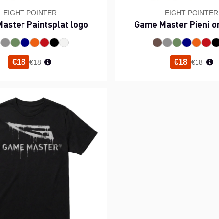
EIGHT POINTER
EIGHT POINTER
aster Paintsplat logo
Game Master Pieni o
Normaali hinta
Normaal
€18
€18
€18
€18