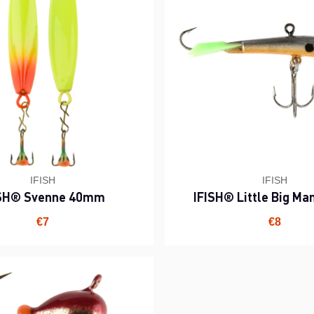
IFISH
IFISH
ISH® Svenne 40mm
IFISH® Little Big M
€7
€8