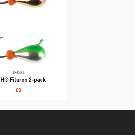
IFISH
SH® Filuren 2-pack
€8