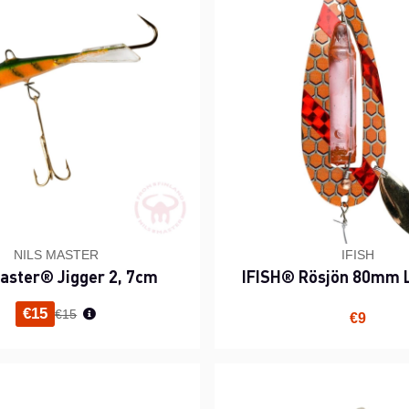
NILS MASTER
IFISH
Master® Jigger 2, 7cm
IFISH® Rösjön 80mm L
Normaali hinta
€15
€15
€9