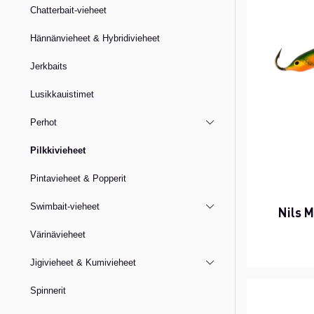
Chatterbait-vieheet
Hännänvieheet & Hybridivieheet
Jerkbaits
Lusikkauistimet
Perhot
Pilkkivieheet
Pintavieheet & Popperit
Swimbait-vieheet
Nils 
Värinävieheet
Jigivieheet & Kumivieheet
Spinnerit