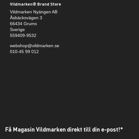
Vildmarken® Brand Store
Vildmarken Nyängen AB
Åsbäcksvägen 3
66434 Grums
Sverige
559409-9532
webshop@vildmarken.se
010-45 99 012
Få Magasin Vildmarken direkt till din e-post!*