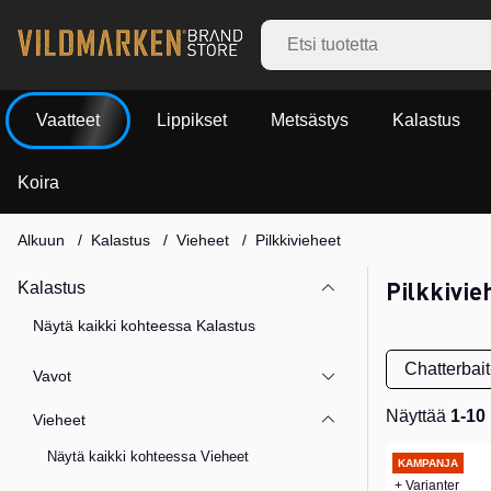
Vaatteet
Lippikset
Metsästys
Kalastus
Koira
Alkuun
Kalastus
Vieheet
Pilkkivieheet
Pilkkivie
Kalastus
Näytä kaikki kohteessa Kalastus
Chatterbait
Vavot
Näyttää
1-10
Vieheet
Tuotteet
Näytä kaikki kohteessa Vieheet
KAMPANJA
+ Varianter