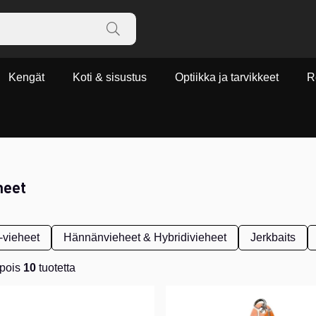
Kengät
Koti & sisustus
Optiikka ja tarvikkeet
R
heet
-vieheet
Hännänvieheet & Hybridivieheet
Jerkbaits
pois
10
tuotetta