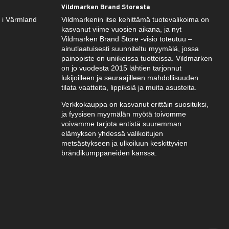
Vildmarken Brand Storesta
k i Värmland
Vildmarkenin itse kehittämä tuotevalikoima on
kasvanut viime vuosien aikana, ja nyt
Vildmarken Brand Store -visio toteutuu –
ainutlaatuisesti suunniteltu myymälä, jossa
painopiste on uniikeissa tuotteissa. Vildmarken
on jo vuodesta 2015 lähtien tarjonnut
lukijoilleen ja seuraajilleen mahdollisuuden
tilata vaatteita, lippiksiä ja muita asusteita.
Verkkokauppa on kasvanut erittäin suosituksi,
ja fyysisen myymälän myötä toivomme
voivamme tarjota entistä suuremman
elämyksen yhdessä valikoitujen
metsästykseen ja ulkoiluun keskittyvien
brändikumppaneiden kanssa.