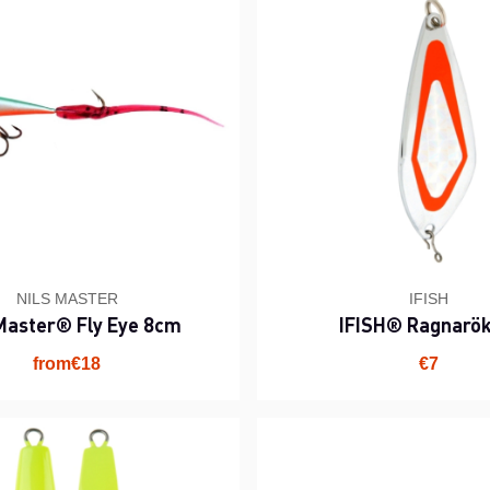
NILS MASTER
IFISH
 Master® Fly Eye 8cm
IFISH® Ragnarök
from€18
€7