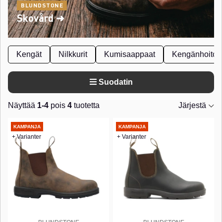
BLUNDSTONE
Skovård ➜
Kengät
Nilkkurit
Kumisaappaat
Kengänhoito
Suodatin
Näyttää
1-4
pois
4
tuotetta
Järjestä
Tuotteet
KAMPANJA
KAMPANJA
+ Varianter
+ Varianter