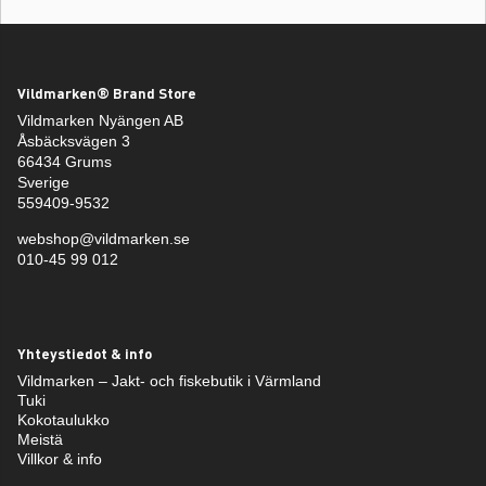
Vildmarken® Brand Store
Vildmarken Nyängen AB
Åsbäcksvägen 3
66434 Grums
Sverige
559409-9532
webshop@vildmarken.se
010-45 99 012
Yhteystiedot & info
Vildmarken – Jakt- och fiskebutik i Värmland
Tuki
Kokotaulukko
Meistä
Villkor & info