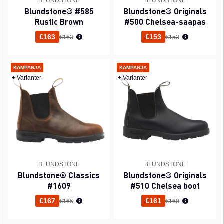
BLUNDSTONE
BLUNDSTONE
Blundstone® #585
Blundstone® Originals
Rustic Brown
#500 Chelsea-saapas
Normaali hinta
Normaali hinta
€163
€153
€163
€153
KAMPANJA
KAMPANJA
+ Varianter
+ Varianter
BLUNDSTONE
BLUNDSTONE
Blundstone® Classics
Blundstone® Originals
#1609
#510 Chelsea boot
Normaali hinta
Normaali hinta
€167
€161
€166
€160