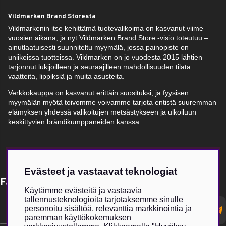
Vildmarken Brand Storesta
Vildmarkenin itse kehittämä tuotevalikoima on kasvanut viime
vuosien aikana, ja nyt Vildmarken Brand Store -visio toteutuu –
ainutlaatuisesti suunniteltu myymälä, jossa painopiste on
uniikeissa tuotteissa. Vildmarken on jo vuodesta 2015 lähtien
tarjonnut lukijoilleen ja seuraajilleen mahdollisuuden tilata
vaatteita, lippiksiä ja muita asusteita.
Verkkokauppa on kasvanut erittäin suosituksi, ja fyysisen
myymälän myötä toivomme voivamme tarjota entistä suuremman
elämyksen yhdessä valikoitujen metsästykseen ja ulkoiluun
keskittyvien brändikumppaneiden kanssa.
Evästeet ja vastaavat teknologiat
Få Magasin Vildmarken direkt till din e-post!*
Käytämme evästeitä ja vastaavia
tallennusteknologioita tarjotaksemme sinulle
E-
personoitu sisältöä, relevanttia markkinointia ja
postadress
paremman käyttökokemuksen