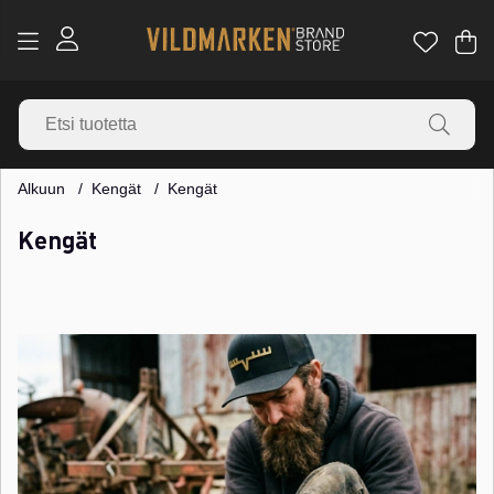
Os
Mä
.
Alkuun
Kengät
Kengät
Kengät