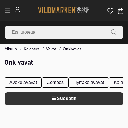
Os
Mä
.
Alkuun
Kalastus
Vavot
Onkivavat
Onkivavat
Avokelavavat
Combos
Hyrräkelavavat
Kalast
Suodatin
Tuotteet