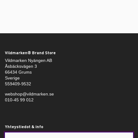
Vildmarken® Brand Store
Vildmarken Nyängen AB
Åsbäcksvägen 3
66434 Grums
Sverige
559409-9532
webshop@vildmarken.se
010-45 99 012
Yhteystiedot & info
Vildmarken – Jakt- och fiskebutik i Värmland