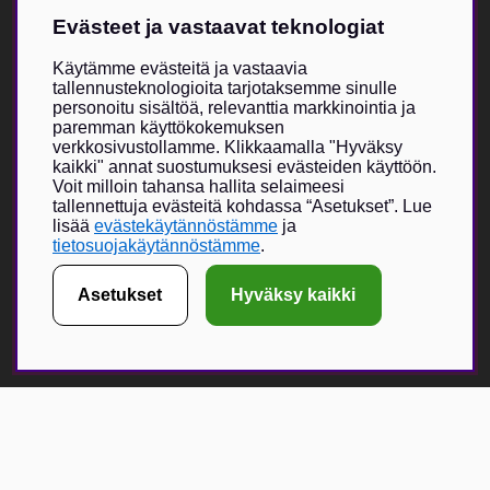
Tuki
Evästeet ja vastaavat teknologiat
Kokotaulukko
Meistä
Villkor & info
Käytämme evästeitä ja vastaavia
tallennusteknologioita tarjotaksemme sinulle
personoitu sisältöä, relevanttia markkinointia ja
Vildmarken Brand Storesta
paremman käyttökokemuksen
verkkosivustollamme. Klikkaamalla "Hyväksy
Vildmarkenin itse kehittämä tuotevalikoima on kasvanut viime
kaikki" annat suostumuksesi evästeiden käyttöön.
vuosien aikana, ja nyt Vildmarken Brand Store -visio toteutuu –
Voit milloin tahansa hallita selaimeesi
ainutlaatuisesti suunniteltu myymälä, jossa painopiste on
tallennettuja evästeitä kohdassa “Asetukset”. Lue
uniikeissa tuotteissa. Vildmarken on jo vuodesta 2015 lähtien
lisää
evästekäytännöstämme
ja
tarjonnut lukijoilleen ja seuraajilleen mahdollisuuden tilata
tietosuojakäytännöstämme
.
vaatteita, lippiksiä ja muita asusteita.
Asetukset
Hyväksy kaikki
Verkkokauppa on kasvanut erittäin suosituksi, ja fyysisen
myymälän myötä toivomme voivamme tarjota entistä suuremman
elämyksen yhdessä valikoitujen metsästykseen ja ulkoiluun
keskittyvien brändikumppaneiden kanssa.
Få Magasin Vildmarken direkt till din e-post!*