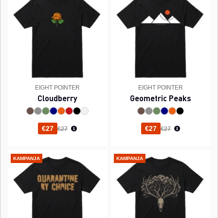
EIGHT POINTER
EIGHT POINTER
Cloudberry
Geometric Peaks
Normaali hinta
Normaali hinta
€27
€27
€27
€27
KAMPANJA
KAMPANJA