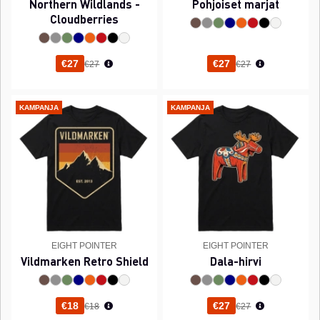
Northern Wildlands -
Pohjoiset marjat
Cloudberries
Normaali hinta
Normaali hinta
€27
€27
€27
€27
KAMPANJA
KAMPANJA
EIGHT POINTER
EIGHT POINTER
Vildmarken Retro Shield
Dala-hirvi
Normaali hinta
Normaali hinta
€18
€27
€18
€27