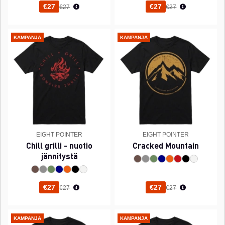
Normaali hinta
Normaali hinta
€27
€27
€27
€27
KAMPANJA
KAMPANJA
EIGHT POINTER
EIGHT POINTER
Chill grilli - nuotio
Cracked Mountain
jännitystä
Normaali hinta
Normaali hinta
€27
€27
€27
€27
KAMPANJA
KAMPANJA