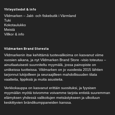
Yhteystiedot & info
Vildmarken – Jakt- och fiskebutik i Värmland
Tuki
Kokotaulukko
Meistä
Villkor & info
Vildmarken Brand Storesta
Vildmarkenin itse kehittämä tuotevalikoima on kasvanut viime
vuosien aikana, ja nyt Vildmarken Brand Store -visio toteutuu –
ainutlaatuisesti suunniteltu myymälä, jossa painopiste on
uniikeissa tuotteissa. Vildmarken on jo vuodesta 2015 lähtien
tarjonnut lukijoilleen ja seuraajilleen mahdollisuuden tilata
vaatteita, lippiksiä ja muita asusteita.
Verkkokauppa on kasvanut erittäin suosituksi, ja fyysisen
myymälän myötä toivomme voivamme tarjota entistä suuremman
elämyksen yhdessä valikoitujen metsästykseen ja ulkoiluun
keskittyvien brändikumppaneiden kanssa.