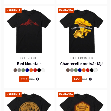
KAMPANJA
KAMPANJA
EIGHT POINTER
EIGHT POINTER
Red Mountain
Chanterelle metsästäjä
Normaali hinta
Normaali hinta
€27
€27
€27
€27
KAMPANJA
KAMPANJA