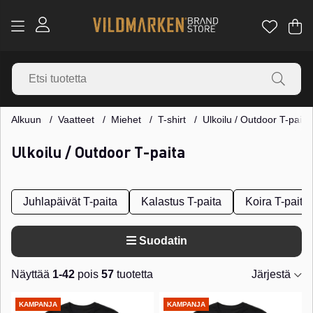
Os
Mä
.
Alkuun
Vaatteet
Miehet
T-shirt
Ulkoilu / Outdoor T-paita
Ulkoilu / Outdoor T-paita
Juhlapäivät T-paita
Kalastus T-paita
Koira T-paita
Suodatin
Näyttää
1-42
pois
57
tuotetta
Järjestä
Tuotteet
KAMPANJA
KAMPANJA