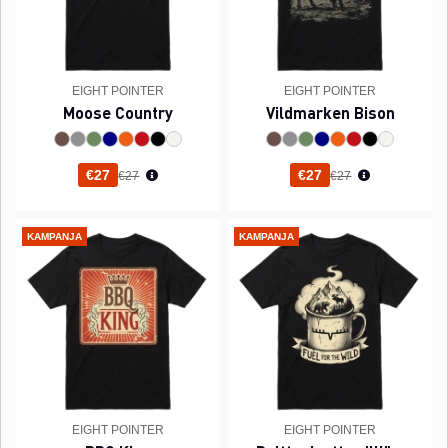
EIGHT POINTER
EIGHT POINTER
Moose Country
Vildmarken Bison
Normaali hinta
Normaali hinta
€27
€27
€27
€27
KAMPANJA
KAMPANJA
EIGHT POINTER
EIGHT POINTER