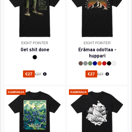
EIGHT POINTER
EIGHT POINTER
Get shit done
Erämaa odottaa -
huppari
Normaali hinta
Normaali hinta
€27
€27
€27
€27
KAMPANJA
KAMPANJA