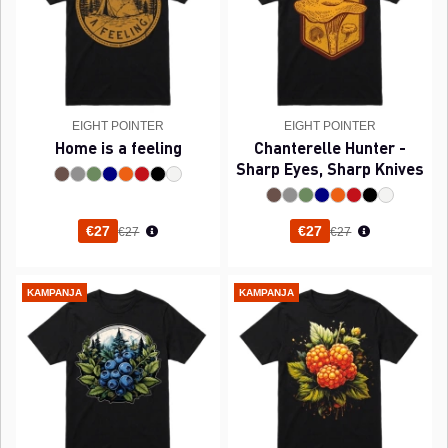
EIGHT POINTER
EIGHT POINTER
Home is a feeling
Chanterelle Hunter -
Sharp Eyes, Sharp Knives
Normaali hinta
Normaali hinta
€27
€27
€27
€27
KAMPANJA
KAMPANJA