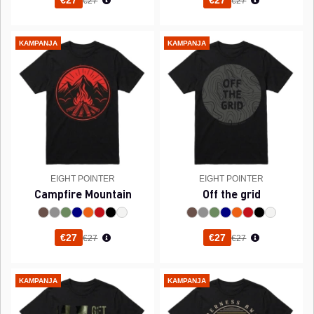
€27
€27
KAMPANJA
KAMPANJA
EIGHT POINTER
EIGHT POINTER
Campfire Mountain
Off the grid
Normaali hinta
Normaali hinta
€27
€27
€27
€27
KAMPANJA
KAMPANJA