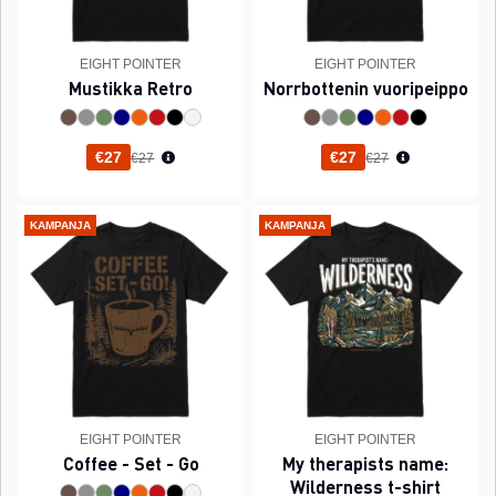
EIGHT POINTER
EIGHT POINTER
Mustikka Retro
Norrbottenin vuoripeippo
Normaali hinta
Normaali hinta
€27
€27
€27
€27
KAMPANJA
KAMPANJA
EIGHT POINTER
EIGHT POINTER
Coffee - Set - Go
My therapists name:
Wilderness t-shirt