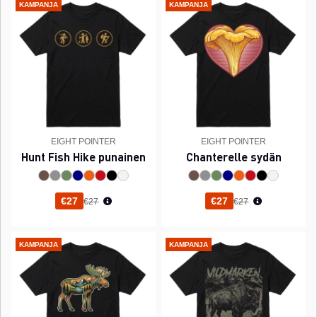
KAMPANJA
KAMPANJA
EIGHT POINTER
EIGHT POINTER
Hunt Fish Hike punainen
Chanterelle sydän
Normaali hinta
Normaali hinta
€27
€27
€27
€27
KAMPANJA
KAMPANJA