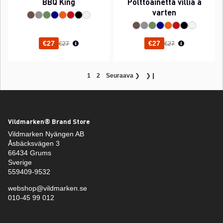
BBQ King
Polttoainetta villiä a
varten
Normaali hinta
Normaali hinta
€27
€27
€27
€27
1
2
Seuraava
❯
❯❙
Vildmarken® Brand Store
Vildmarken Nyängen AB
Åsbäcksvägen 3
66434 Grums
Sverige
559409-9532
webshop@vildmarken.se
010-45 99 012