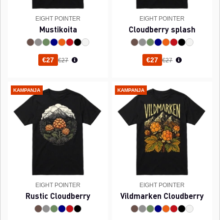
EIGHT POINTER
EIGHT POINTER
Mustikoita
Cloudberry splash
Normaali hinta
Normaali hinta
€27
€27
€27
€27
KAMPANJA
KAMPANJA
EIGHT POINTER
EIGHT POINTER
Rustic Cloudberry
Vildmarken Cloudberry