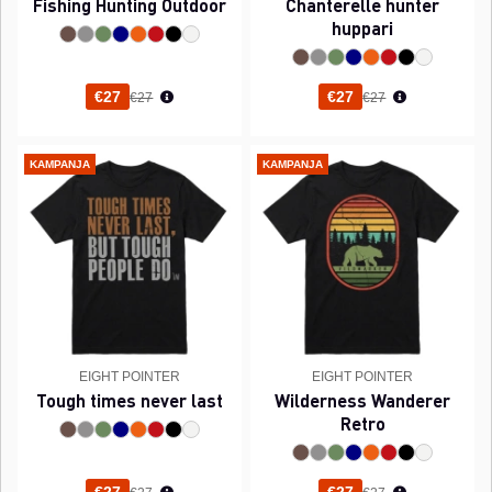
Fishing Hunting Outdoor
Chanterelle hunter
huppari
Normaali hinta
Normaali hinta
€27
€27
€27
€27
KAMPANJA
KAMPANJA
EIGHT POINTER
EIGHT POINTER
Tough times never last
Wilderness Wanderer
Retro
Normaali hinta
Normaali hinta
€27
€27