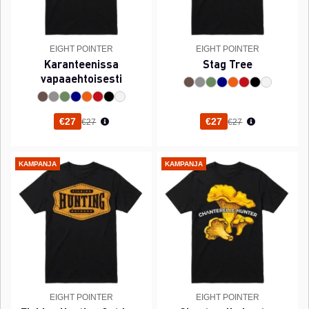
EIGHT POINTER
EIGHT POINTER
Karanteenissa
Stag Tree
vapaaehtoisesti
Normaali hinta
Normaali hinta
€27
€27
€27
€27
KAMPANJA
KAMPANJA
EIGHT POINTER
EIGHT POINTER