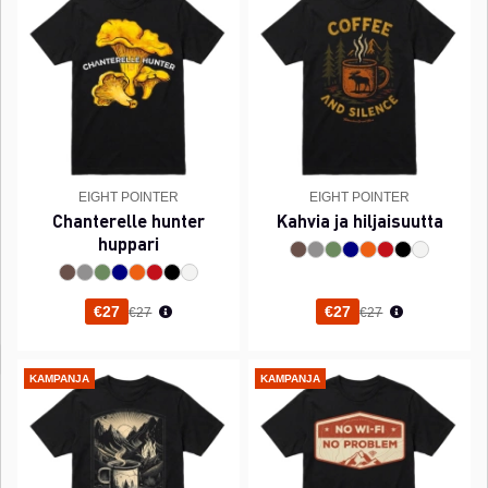
EIGHT POINTER
EIGHT POINTER
Chanterelle hunter
Kahvia ja hiljaisuutta
huppari
Normaali hinta
Normaali hinta
€27
€27
€27
€27
KAMPANJA
KAMPANJA