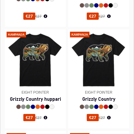
Normaali hinta
Normaali hinta
€27
€27
€27
€27
KAMPANJA
KAMPANJA
EIGHT POINTER
EIGHT POINTER
Grizzly Country huppari
Grizzly Country
Normaali hinta
Normaali hinta
€27
€27
€27
€27