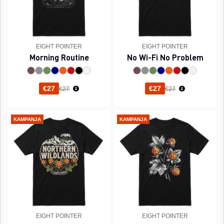
EIGHT POINTER
EIGHT POINTER
Morning Routine
No Wi-Fi No Problem
Normaali hinta
Normaali hinta
€27
€27
€27
€27
KAMPANJA
KAMPANJA
EIGHT POINTER
EIGHT POINTER