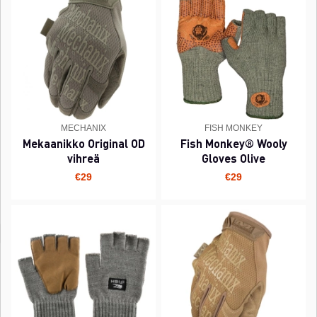
MECHANIX
FISH MONKEY
Mekaanikko Original OD
Fish Monkey® Wooly
vihreä
Gloves Olive
€29
€29