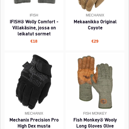
IFISH
MECHANIX
IFISH® Wolly Comfort -
Mekaanikko Original
Villakäsine, jossa on
Coyote
leikatut sormet
€18
€29
MECHANIX
FISH MONKEY
Mechanix Precision Pro
Fish Monkey® Wooly
High Dex musta
Long Gloves Olive