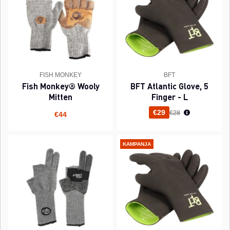
FISH MONKEY
BFT
Fish Monkey® Wooly
BFT Atlantic Glove, 5
Mitten
Finger - L
Normaali hinta
€29
€28
€44
KAMPANJA