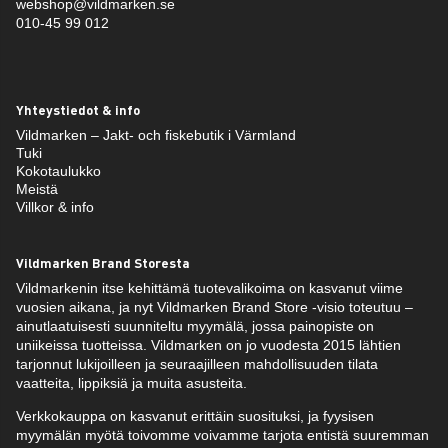
webshop@vildmarken.se
010-45 99 012
Yhteystiedot & info
Vildmarken – Jakt- och fiskebutik i Värmland
Tuki
Kokotaulukko
Meistä
Villkor & info
Vildmarken Brand Storesta
Vildmarkenin itse kehittämä tuotevalikoima on kasvanut viime
vuosien aikana, ja nyt Vildmarken Brand Store -visio toteutuu –
ainutlaatuisesti suunniteltu myymälä, jossa painopiste on
uniikeissa tuotteissa. Vildmarken on jo vuodesta 2015 lähtien
tarjonnut lukijoilleen ja seuraajilleen mahdollisuuden tilata
vaatteita, lippiksiä ja muita asusteita.
Verkkokauppa on kasvanut erittäin suosituksi, ja fyysisen
myymälän myötä toivomme voivamme tarjota entistä suuremman