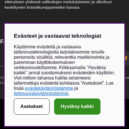
elämyksen yhdessä valikoitujen metsästykseen ja ulkoiluun
keskittyvien brändikumppaneiden kanssa.
Evästeet ja vastaavat teknologiat
Få Magasin Vildmarken direkt till din e-post!*
Käytämme evästeitä ja vastaavia
tallennusteknologioita tarjotaksemme sinulle
E-
personoitu sisältöä, relevanttia markkinointia ja
postadress
paremman käyttökokemuksen
verkkosivustollamme. Klikkaamalla "Hyväksy
kaikki" annat suostumuksesi evästeiden käyttöön.
Voit milloin tahansa hallita selaimeesi
*Du kan även få erbjudanden och nyheter från samarbetspartners. Din prenumeration är helt
tallennettuja evästeitä kohdassa “Asetukset”. Lue
kostnadsfri och kan avslutas när som helst.
lisää
evästekäytännöstämme
ja
tietosuojakäytännöstämme
.
Asetukset
Hyväksy kaikki