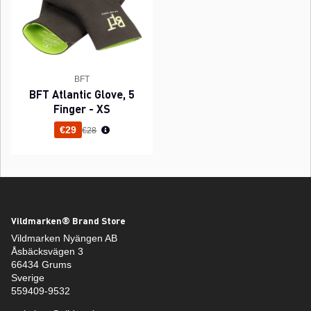
BFT
BFT Atlantic Glove, 5
Finger - XS
Normaali hinta
€29
€28
Vildmarken® Brand Store
Vildmarken Nyängen AB
Åsbäcksvägen 3
66434 Grums
Sverige
559409-9532