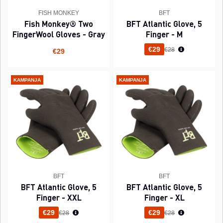
FISH MONKEY
BFT
Fish Monkey® Two
BFT Atlantic Glove, 5
FingerWool Gloves - Gray
Finger - M
Normaali hinta
€29
€28
€29
KAMPANJA
KAMPANJA
BFT
BFT
BFT Atlantic Glove, 5
BFT Atlantic Glove, 5
Finger - XXL
Finger - XL
Normaali hinta
Normaali hinta
€29
€29
€28
€28