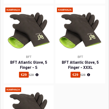
KAMPANJA
KAMPANJA
BFT
BFT
BFT Atlantic Glove, 5
BFT Atlantic Glove, 5
Finger - S
Finger - XXXL
Normaali hinta
Normaali hinta
€29
€29
€28
€28
KAMPANJA