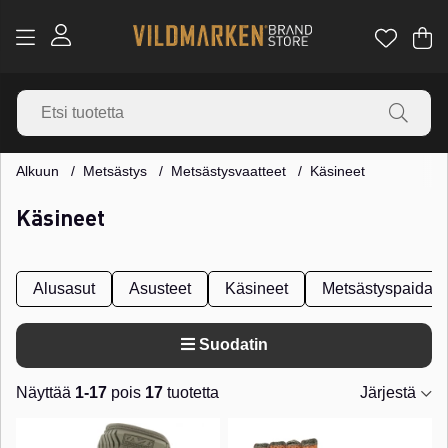
Os
Mä
.
Alkuun
Metsästys
Metsästysvaatteet
Käsineet
Käsineet
Alusasut
Asusteet
Käsineet
Metsästyspaidat
Suodatin
Näyttää
1-17
pois
17
tuotetta
Järjestä
Tuotteet