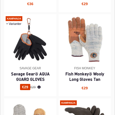
€36
€29
KAMPANJA
+ Varianter
SAVAGE GEAR
FISH MONKEY
Savage Gear® AQUA
Fish Monkey® Wooly
GUARD GLOVES
Long Gloves Tan
Normaali hinta
€29
€29
€29
KAMPANJA