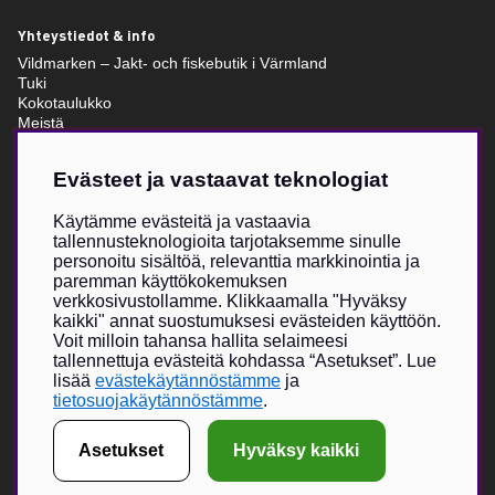
Yhteystiedot & info
Vildmarken – Jakt- och fiskebutik i Värmland
Tuki
Kokotaulukko
Meistä
Villkor & info
Evästeet ja vastaavat teknologiat
Vildmarken Brand Storesta
Käytämme evästeitä ja vastaavia
Vildmarkenin itse kehittämä tuotevalikoima on kasvanut viime
tallennusteknologioita tarjotaksemme sinulle
vuosien aikana, ja nyt Vildmarken Brand Store -visio toteutuu –
personoitu sisältöä, relevanttia markkinointia ja
ainutlaatuisesti suunniteltu myymälä, jossa painopiste on
paremman käyttökokemuksen
uniikeissa tuotteissa. Vildmarken on jo vuodesta 2015 lähtien
verkkosivustollamme. Klikkaamalla "Hyväksy
tarjonnut lukijoilleen ja seuraajilleen mahdollisuuden tilata
kaikki" annat suostumuksesi evästeiden käyttöön.
vaatteita, lippiksiä ja muita asusteita.
Voit milloin tahansa hallita selaimeesi
tallennettuja evästeitä kohdassa “Asetukset”. Lue
Verkkokauppa on kasvanut erittäin suosituksi, ja fyysisen
lisää
evästekäytännöstämme
ja
myymälän myötä toivomme voivamme tarjota entistä suuremman
tietosuojakäytännöstämme
.
elämyksen yhdessä valikoitujen metsästykseen ja ulkoiluun
keskittyvien brändikumppaneiden kanssa.
Asetukset
Hyväksy kaikki