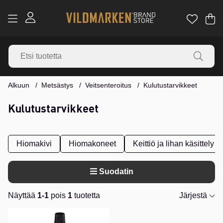
Os
Mä
.
Alkuun
Metsästys
Veitsenteroitus
Kulutustarvikkeet
Kulutustarvikkeet
Hiomakivi
Hiomakoneet
Keittiö ja lihan käsittely
Suodatin
Näyttää
1-1
pois
1
tuotetta
Järjestä
Tuotteet