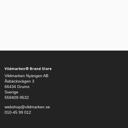
Vildmarken® Brand Store
Vildmarken Nyängen AB
Åsbäcksvägen 3
66434 Grums
Sverige
559409-9532
webshop@vildmarken.se
010-45 99 012