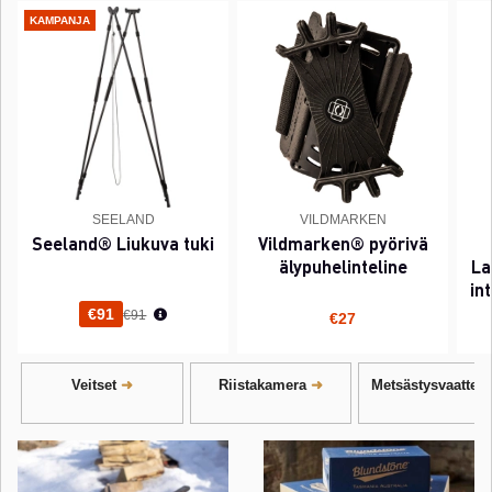
KAMPANJA
SEELAND
VILDMARKEN
Seeland® Liukuva tuki
Vildmarken® pyörivä
älypuhelinteline
La
in
Normaali hinta
€91
€91
€27
Veitset
Riistakamera
Metsästysvaatteet