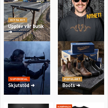
HITTA HIT
Upplev vår butik
➜
SUPERDEAL
POPULÄRT
Skjutstöd ➜
Boots ➜
KAMPANJA