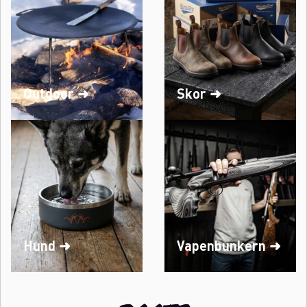
Outdoor ➜
Skor ➜
Hund ➜
Vapenbunkern ➜