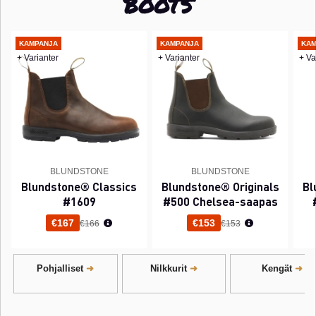
BOOTS
KAMPANJA
KAMPANJA
KAM
+ Varianter
+ Varianter
+ Va
BLUNDSTONE
BLUNDSTONE
Blundstone® Classics
Blundstone® Originals
Bl
#1609
#500 Chelsea-saapas
Normaali hinta
Normaali hinta
€167
€153
€166
€153
Pohjalliset
Nilkkurit
Kengät