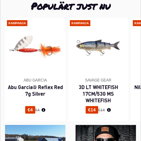
Populärt just nu
KAMPANJA
KAMPANJA
KAM
ABU GARCIA
SAVAGE GEAR
Abu Garcia® Reflex Red
3D LT WHITEFISH
Ni
7g Silver
17CM/53G MS
WHITEFISH
Normaali hinta
Normaali hinta
€4
€14
€4
€14