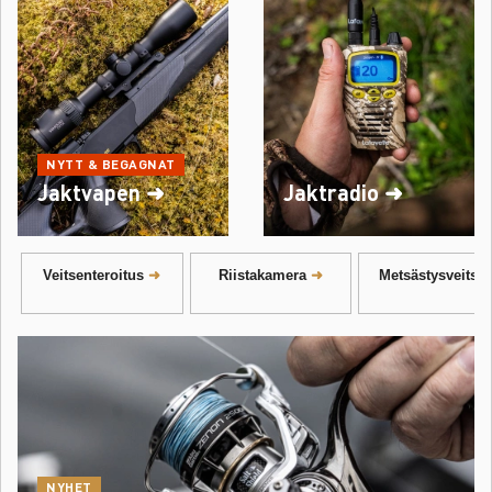
NYTT & BEGAGNAT
Jaktvapen ➜
Jaktradio ➜
Veitsenteroitus
Riistakamera
Metsästysveitsi
NYHET