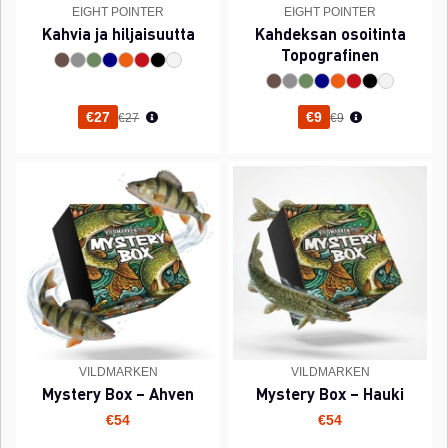
EIGHT POINTER
EIGHT POINTER
Kahvia ja hiljaisuutta
Kahdeksan osoitinta
Topografinen
Normaali hinta
Normaali hinta
€27
€9
€27
€9
VILDMARKEN
VILDMARKEN
Mystery Box – Ahven
Mystery Box – Hauki
€54
€54