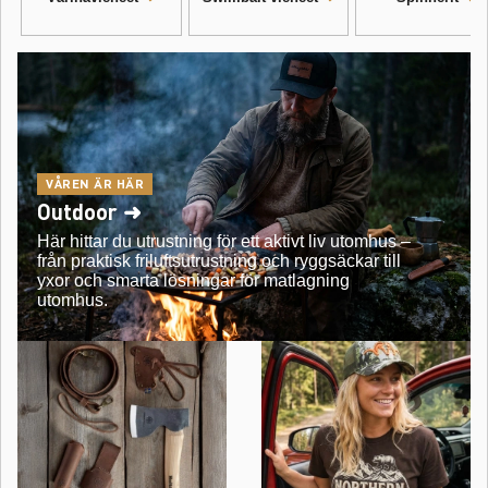
VÅREN ÄR HÄR
Outdoor ➜
Här hittar du utrustning för ett aktivt liv utomhus –
från praktisk friluftsutrustning och ryggsäckar till
yxor och smarta lösningar för matlagning
utomhus.