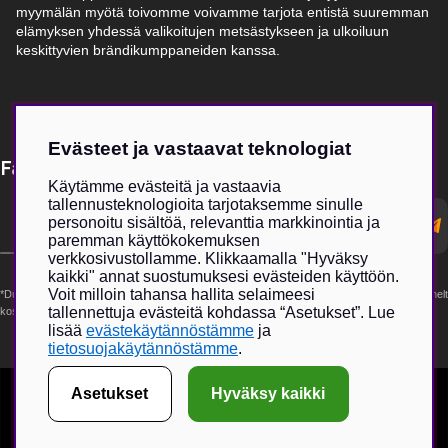
myymälän myötä toivomme voivamme tarjota entistä suuremman
elämyksen yhdessä valikoitujen metsästykseen ja ulkoiluun
keskittyvien brändikumppaneiden kanssa.
Evästeet ja vastaavat teknologiat
Få Magasin Vildmarken direkt till din e-post!*
Käytämme evästeitä ja vastaavia
tallennusteknologioita tarjotaksemme sinulle
E-
personoitu sisältöä, relevanttia markkinointia ja
postadress
paremman käyttökokemuksen
verkkosivustollamme. Klikkaamalla "Hyväksy
kaikki" annat suostumuksesi evästeiden käyttöön.
Voit milloin tahansa hallita selaimeesi
*Du kan även få erbjudanden och nyheter från samarbetspartners. Din prenumeration är helt
tallennettuja evästeitä kohdassa “Asetukset”. Lue
kostnadsfri och kan avslutas när som helst.
lisää
evästekäytännöstämme
ja
tietosuojakäytännöstämme
.
Asetukset
Hyväksy kaikki