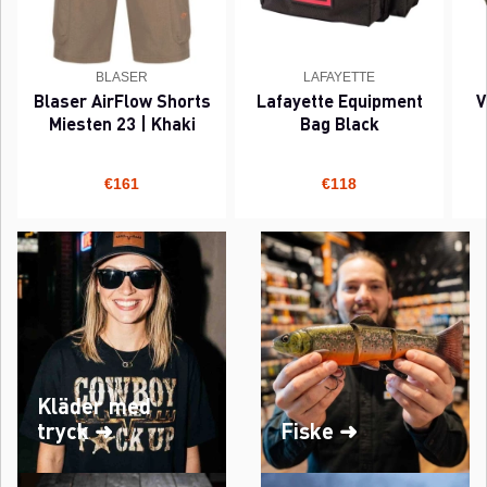
BLASER
LAFAYETTE
Blaser AirFlow Shorts
Lafayette Equipment
V
Miesten 23 | Khaki
Bag Black
€161
€118
Kläder med
tryck ➜
Fiske ➜