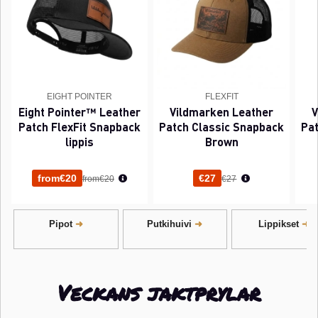
EIGHT POINTER
FLEXFIT
Eight Pointer™ Leather
Vildmarken Leather
V
Patch FlexFit Snapback
Patch Classic Snapback
Pat
lippis
Brown
Normaali hinta
Normaali hinta
from€20
€27
from€20
€27
Pipot
Putkihuivi
Lippikset
Veckans jaktprylar