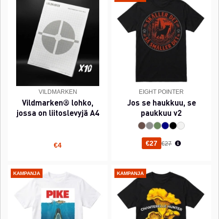
VILDMARKEN
EIGHT POINTER
Vildmarken® lohko,
Jos se haukkuu, se
jossa on liitoslevyjä A4
paukkuu v2
Normaali hinta
€27
€27
€4
KAMPANJA
KAMPANJA