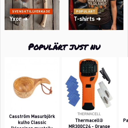
SVENSKTILLVERKADE
POPULÄRT
Yxor ➜
T-shirts ➜
Populärt just nu
THERMACELL
Casström Masurbjörk
Thermacell®
Pa
kulho Classic
MR300C24 - Orange