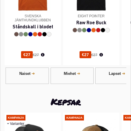
SVENSKA
EIGHT POINTER
JÄMTHUNDKLUBBEN
Raw Roe Buck
Ståndskall i blodet
Normaali hinta
Normaali hinta
€27
€27
€27
€27
Naiset
Miehet
Lapset
Kepsar
KAMPANJA
KAMPANJA
KAM
+ Varianter