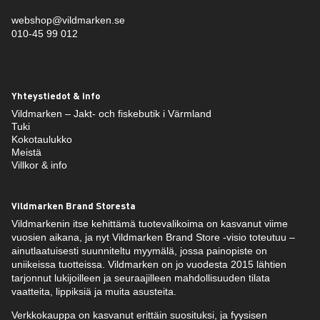
webshop@vildmarken.se
010-45 99 012
Yhteystiedot & info
Vildmarken – Jakt- och fiskebutik i Värmland
Tuki
Kokotaulukko
Meistä
Villkor & info
Vildmarken Brand Storesta
Vildmarkenin itse kehittämä tuotevalikoima on kasvanut viime
vuosien aikana, ja nyt Vildmarken Brand Store -visio toteutuu –
ainutlaatuisesti suunniteltu myymälä, jossa painopiste on
uniikeissa tuotteissa. Vildmarken on jo vuodesta 2015 lähtien
tarjonnut lukijoilleen ja seuraajilleen mahdollisuuden tilata
vaatteita, lippiksiä ja muita asusteita.
Verkkokauppa on kasvanut erittäin suosituksi, ja fyysisen