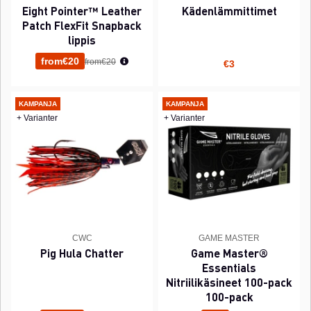
Eight Pointer™ Leather
Kädenlämmittimet
Patch FlexFit Snapback
lippis
Normaali hinta
from€20
from€20
€3
KAMPANJA
KAMPANJA
+ Varianter
+ Varianter
CWC
GAME MASTER
Pig Hula Chatter
Game Master®
Essentials
Nitriilikäsineet 100-pack
100-pack