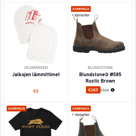
KAMPANJA
+ Varianter
VILDMARKEN
BLUNDSTONE
Jalkojen lämmittimet
Blundstone® #585
Rustic Brown
Normaali hinta
€163
€163
€3
KAMPANJA
KAMPANJA
+ Varianter