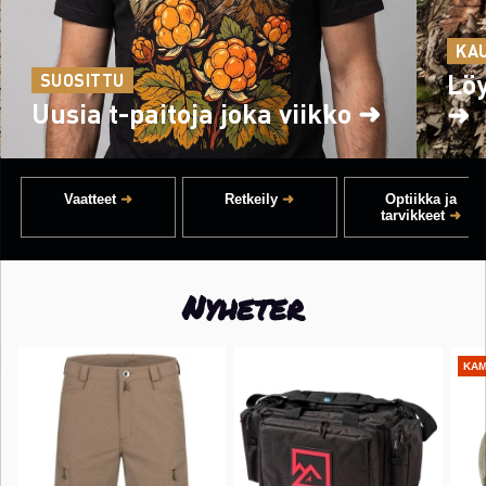
KA
Lö
SUOSITTU
Uusia t-paitoja joka viikko ➜
➜
Vaatteet
Retkeily
Optiikka ja
tarvikkeet
Nyheter
KAM