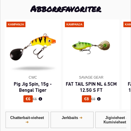
Abborrfavoriter
KAMPANJA
KAMPANJA
KAM
CWC
SAVAGE GEAR
Pig Jig Spin, 15g -
FAT TAIL SPIN NL 6.5CM
F
Bengal Tiger
12.5G S FT
1
Normaali hinta
Normaali hinta
€6
€8
€6
€8
Chatterbait-vieheet
Jerkbaits
Jigivieheet &
Kumivieheet