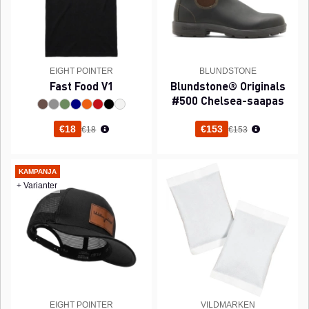
EIGHT POINTER
BLUNDSTONE
Fast Food V1
Blundstone® Originals
#500 Chelsea-saapas
Normaali hinta
Normaali hinta
€18
€153
€18
€153
KAMPANJA
+ Varianter
EIGHT POINTER
VILDMARKEN