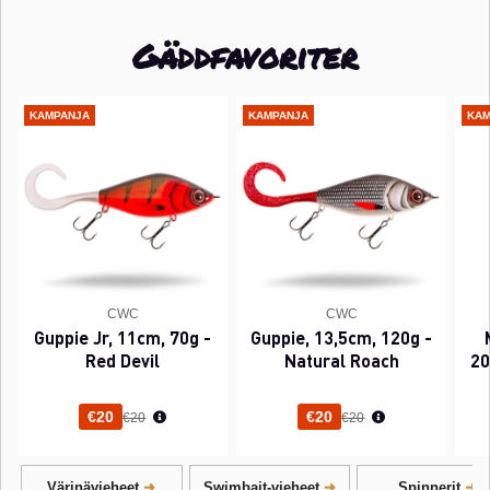
Gäddfavoriter
KAMPANJA
KAMPANJA
KAM
CWC
CWC
Guppie Jr, 11cm, 70g -
Guppie, 13,5cm, 120g -
Red Devil
Natural Roach
20
Normaali hinta
Normaali hinta
€20
€20
€20
€20
Värinävieheet
Swimbait-vieheet
Spinnerit