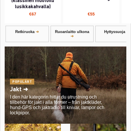
(klassinen muotoilu
lusikkakahvalla)
€67
€55
Retkiruoka
Ruoanlaitto ulkona
Hyttyssuoja
POPULÄRT
Jakt ➜
I den här kategorin hittar du utrustning och
tillbehör för jakt i alla former – från jaktkläder,
hund-GPS och jaktradio till knivar, lampor och
lockpipor.