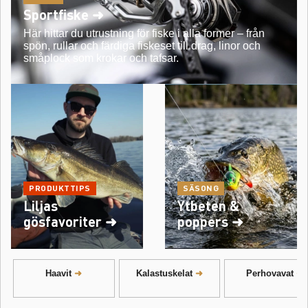
Sportfiske ➜
Här hittar du utrustning för fiske i alla former – från
spön, rullar och färdiga fiskeset till drag, linor och
småplock som krokar och tafsar.
PRODUKTTIPS
SÄSONG
Liljas
Ytbeten &
gösfavoriter ➜
poppers ➜
Haavit
Kalastuskelat
Perhovavat