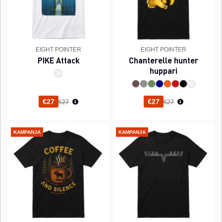
EIGHT POINTER
EIGHT POINTER
PIKE Attack
Chanterelle hunter
huppari
Normaali hinta
Normaali hinta
€27
€27
€27
€27
KAMPANJA
KAMPANJA