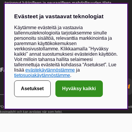
tarjonnut lukijoilleen ja seuraajilleen mahdollisuuden tilata
vaatteita, lippiksiä ja muita asusteita.
Evästeet ja vastaavat teknologiat
Verkkokauppa on kasvanut erittäin suosituksi, ja fyysisen
myymälän myötä toivomme voivamme tarjota entistä suuremman
Käytämme evästeitä ja vastaavia
elämyksen yhdessä valikoitujen metsästykseen ja ulkoiluun
tallennusteknologioita tarjotaksemme sinulle
keskittyvien brändikumppaneiden kanssa.
personoitu sisältöä, relevanttia markkinointia ja
paremman käyttökokemuksen
verkkosivustollamme. Klikkaamalla "Hyväksy
kaikki" annat suostumuksesi evästeiden käyttöön.
Voit milloin tahansa hallita selaimeesi
tallennettuja evästeitä kohdassa “Asetukset”. Lue
Få Magasin Vildmarken direkt till din e-post!*
lisää
evästekäytännöstämme
ja
tietosuojakäytännöstämme
.
E-
postadress
Asetukset
Hyväksy kaikki
*Du kan även få erbjudanden och nyheter från samarbetspartners. Din prenumeration är helt
kostnadsfri och kan avslutas när som helst.