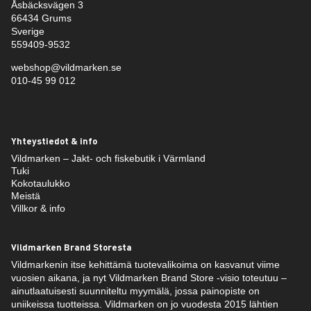
Åsbäcksvägen 3
66434 Grums
Sverige
559409-9532
webshop@vildmarken.se
010-45 99 012
Yhteystiedot & info
Vildmarken – Jakt- och fiskebutik i Värmland
Tuki
Kokotaulukko
Meistä
Villkor & info
Vildmarken Brand Storesta
Vildmarkenin itse kehittämä tuotevalikoima on kasvanut viime
vuosien aikana, ja nyt Vildmarken Brand Store -visio toteutuu –
ainutlaatuisesti suunniteltu myymälä, jossa painopiste on
uniikeissa tuotteissa. Vildmarken on jo vuodesta 2015 lähtien