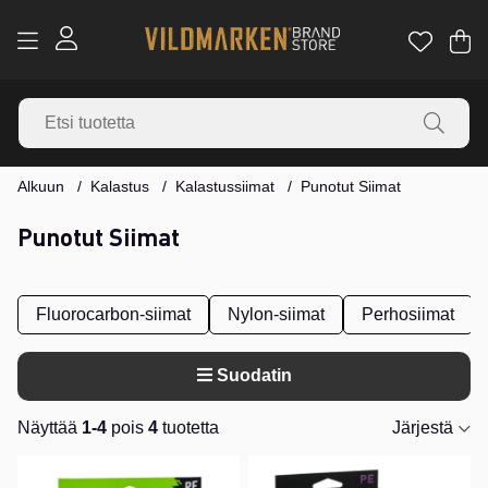
Os
Mä
.
Alkuun
Kalastus
Kalastussiimat
Punotut Siimat
Punotut Siimat
Fluorocarbon-siimat
Nylon-siimat
Perhosiimat
Suodatin
Näyttää
1-4
pois
4
tuotetta
Järjestä
Tuotteet