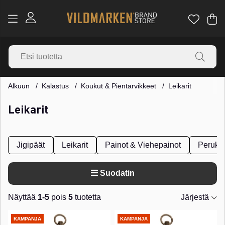
Os
Mä
.
Alkuun
Kalastus
Koukut & Pientarvikkeet
Leikarit
Leikarit
Jigipäät
Leikarit
Painot & Viehepainot
Perukke
Suodatin
Näyttää
1-5
pois
5
tuotetta
Järjestä
Tuotteet
KAMPANJA
KAMPANJA