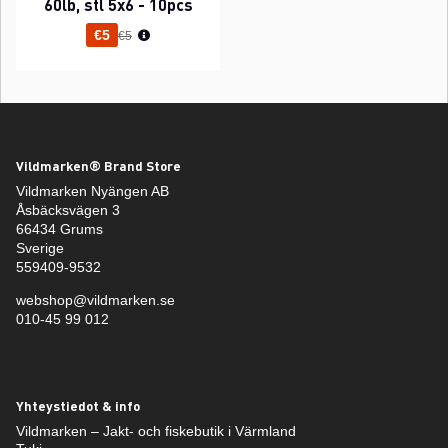
60lb, stl 5x6 - 10pcs
Normaali hinta
€5
€5
Vildmarken® Brand Store
Vildmarken Nyängen AB
Åsbäcksvägen 3
66434 Grums
Sverige
559409-9532
webshop@vildmarken.se
010-45 99 012
Yhteystiedot & info
Vildmarken – Jakt- och fiskebutik i Värmland