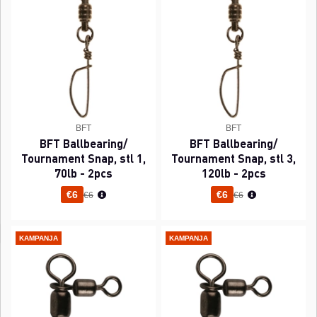
BFT
BFT
BFT Ballbearing/
BFT Ballbearing/
Tournament Snap, stl 1,
Tournament Snap, stl 3,
70lb - 2pcs
120lb - 2pcs
Normaali hinta
Normaali hinta
€6
€6
€6
€6
KAMPANJA
KAMPANJA