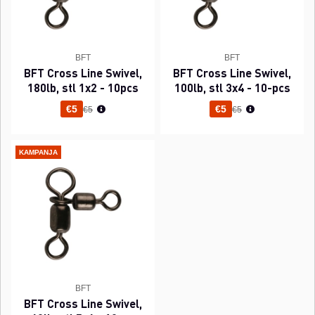
BFT
BFT
BFT Cross Line Swivel,
BFT Cross Line Swivel,
180lb, stl 1x2 - 10pcs
100lb, stl 3x4 - 10-pcs
Normaali hinta
Normaali hinta
€5
€5
€5
€5
KAMPANJA
BFT
BFT Cross Line Swivel,