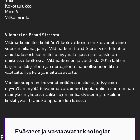
Tuki
Kokotaulukko
Meistä
Villkor & info
Vildmarken Brand Storesta
Vildmarkenin itse kehittämä tuotevalikoima on kasvanut viime
vuosien aikana, ja nyt Vildmarken Brand Store -visio toteutuu –
ainutlaatuisesti suunniteltu myymälä, jossa painopiste on
uniikeissa tuotteissa. Vildmarken on jo vuodesta 2015 lähtien
tarjonnut lukijoilleen ja seuraajilleen mahdollisuuden tilata
vaatteita, lippiksiä ja muita asusteita.
Verkkokauppa on kasvanut erittäin suosituksi, ja fyysisen
myymälän myötä toivomme voivamme tarjota entistä suuremman
elämyksen yhdessä valikoitujen metsästykseen ja ulkoiluun
keskittyvien brändikumppaneiden kanssa.
Evästeet ja vastaavat teknologiat
Få Magasin Vildmarken direkt till din e-post!*