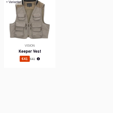
+ Varianter
VISION
Keeper Vest
Normaali hinta
€41
€41