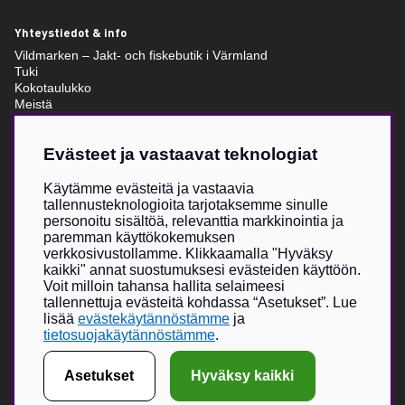
Yhteystiedot & info
Vildmarken – Jakt- och fiskebutik i Värmland
Tuki
Kokotaulukko
Meistä
Villkor & info
Evästeet ja vastaavat teknologiat
Vildmarken Brand Storesta
Käytämme evästeitä ja vastaavia
Vildmarkenin itse kehittämä tuotevalikoima on kasvanut viime
tallennusteknologioita tarjotaksemme sinulle
vuosien aikana, ja nyt Vildmarken Brand Store -visio toteutuu –
personoitu sisältöä, relevanttia markkinointia ja
ainutlaatuisesti suunniteltu myymälä, jossa painopiste on
paremman käyttökokemuksen
uniikeissa tuotteissa. Vildmarken on jo vuodesta 2015 lähtien
verkkosivustollamme. Klikkaamalla "Hyväksy
tarjonnut lukijoilleen ja seuraajilleen mahdollisuuden tilata
kaikki" annat suostumuksesi evästeiden käyttöön.
vaatteita, lippiksiä ja muita asusteita.
Voit milloin tahansa hallita selaimeesi
tallennettuja evästeitä kohdassa “Asetukset”. Lue
Verkkokauppa on kasvanut erittäin suosituksi, ja fyysisen
lisää
evästekäytännöstämme
ja
myymälän myötä toivomme voivamme tarjota entistä suuremman
tietosuojakäytännöstämme
.
elämyksen yhdessä valikoitujen metsästykseen ja ulkoiluun
keskittyvien brändikumppaneiden kanssa.
Asetukset
Hyväksy kaikki