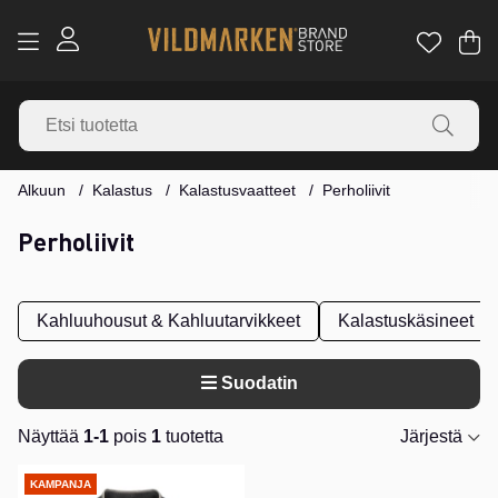
Os
Mä
.
Alkuun
Kalastus
Kalastusvaatteet
Perholiivit
Perholiivit
Kahluuhousut & Kahluutarvikkeet
Kalastuskäsineet
Suodatin
Näyttää
1-1
pois
1
tuotetta
Järjestä
Tuotteet
KAMPANJA