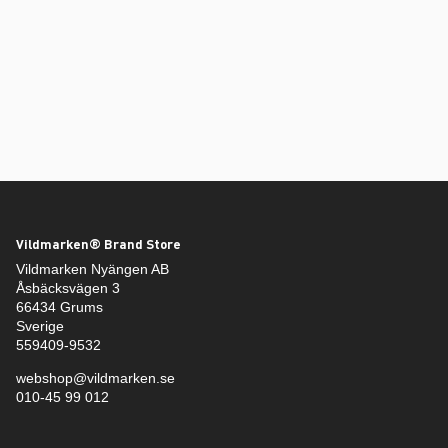
Vildmarken® Brand Store
Vildmarken Nyängen AB
Åsbäcksvägen 3
66434 Grums
Sverige
559409-9532
webshop@vildmarken.se
010-45 99 012