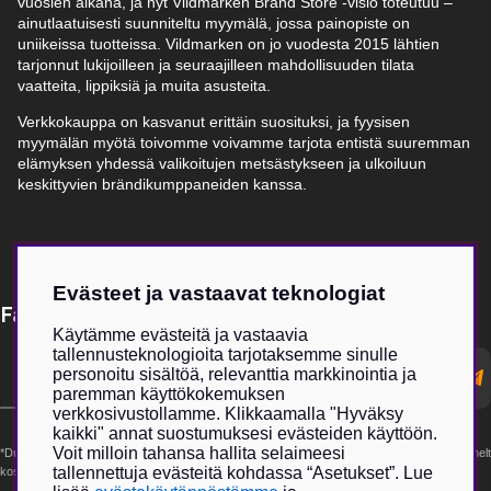
vuosien aikana, ja nyt Vildmarken Brand Store -visio toteutuu –
ainutlaatuisesti suunniteltu myymälä, jossa painopiste on
uniikeissa tuotteissa. Vildmarken on jo vuodesta 2015 lähtien
tarjonnut lukijoilleen ja seuraajilleen mahdollisuuden tilata
vaatteita, lippiksiä ja muita asusteita.
Verkkokauppa on kasvanut erittäin suosituksi, ja fyysisen
myymälän myötä toivomme voivamme tarjota entistä suuremman
elämyksen yhdessä valikoitujen metsästykseen ja ulkoiluun
keskittyvien brändikumppaneiden kanssa.
Evästeet ja vastaavat teknologiat
Få Magasin Vildmarken direkt till din e-post!*
Käytämme evästeitä ja vastaavia
tallennusteknologioita tarjotaksemme sinulle
E-
personoitu sisältöä, relevanttia markkinointia ja
postadress
paremman käyttökokemuksen
verkkosivustollamme. Klikkaamalla "Hyväksy
kaikki" annat suostumuksesi evästeiden käyttöön.
Voit milloin tahansa hallita selaimeesi
*Du kan även få erbjudanden och nyheter från samarbetspartners. Din prenumeration är helt
tallennettuja evästeitä kohdassa “Asetukset”. Lue
kostnadsfri och kan avslutas när som helst.