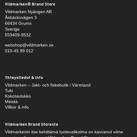
Vildmarken® Brand Store
Vildmarken Nyängen AB
Åsbäcksvägen 3
66434 Grums
Sverige
559409-9532
webshop@vildmarken.se
010-45 99 012
Yhteystiedot & info
Vildmarken – Jakt- och fiskebutik i Värmland
Tuki
Kokotaulukko
Meistä
Villkor & info
Vildmarken Brand Storesta
Vildmarkenin itse kehittämä tuotevalikoima on kasvanut viime