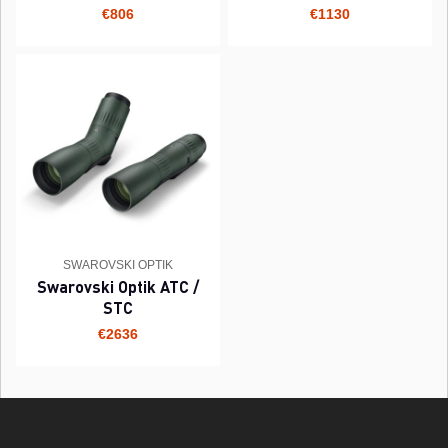
€806
€1130
SWAROVSKI OPTIK
Swarovski Optik ATC /
STC
€2636