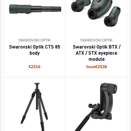
SWAROVSKI OPTIK
SWAROVSKI OPTIK
Swarovski Optik CTS 85
Swarovski Optik BTX /
body
ATX / STX eyepiece
module
€2316
from€2536