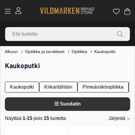
Os
Mä
.
Alkuun
Optiikka ja tarvikkeet
Optiikka
Kaukoputki
Kaukoputki
Kaukoputki
Kiikaritähtäin
Pimeänäköoptiikka
Suodatin
Näyttää
1-15
pois
15
tuotetta
Järjestä
Tuotteet