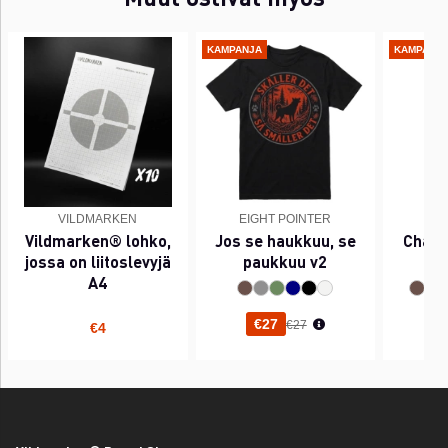
KAMPANJA
KAMPANJ
VILDMARKEN
EIGHT POINTER
EI
Vildmarken® lohko,
Jos se haukkuu, se
Chant
jossa on liitoslevyjä
paukkuu v2
A4
Normaali hinta
€27
€27
€4