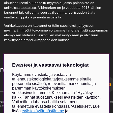
ainutlaatuisesti suunniteltu myymälä, jossa painopiste on
uniikeissa tuotteissa. Vildmarken on jo vuodesta 2015 lähtien
tarjonnut lukijoilleen ja seuraajilleen mahdollisuuden tilata
vaatteita, lippiksiä ja muita asusteita.
Verkkokauppa on kasvanut erittäin suosituksi, ja fyysisen
myymälän myötä toivomme voivamme tarjota entistä suuremman
elämyksen yhdessä valikoitujen metsästykseen ja ulkoiluun
keskittyvien brändikumppaneiden kanssa.
Evästeet ja vastaavat teknologiat
Få Magasin Vildmarken direkt till din e-post!*
Käytämme evästeitä ja vastaavia
tallennusteknologioita tarjotaksemme sinulle
E-
personoitu sisältöä, relevanttia markkinointia ja
postadress
paremman käyttökokemuksen
verkkosivustollamme. Klikkaamalla "Hyväksy
kaikki" annat suostumuksesi evästeiden käyttöön.
Voit milloin tahansa hallita selaimeesi
*Du kan även få erbjudanden och nyheter från samarbetspartners. Din prenumeration är helt
tallennettuja evästeitä kohdassa “Asetukset”. Lue
kostnadsfri och kan avslutas när som helst.
lisää
evästekäytännöstämme
ja