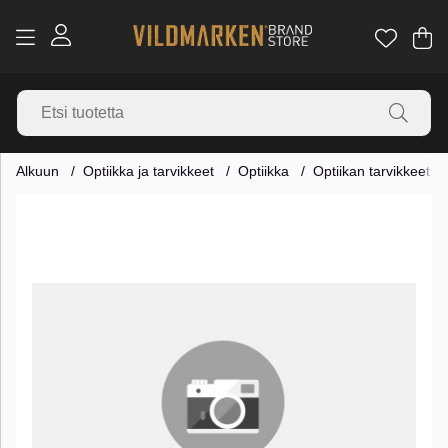
Os
Mä
.
Alkuun
Optiikka ja tarvikkeet
Optiikka
Optiikan tarvikkeet
Tuotekuvat