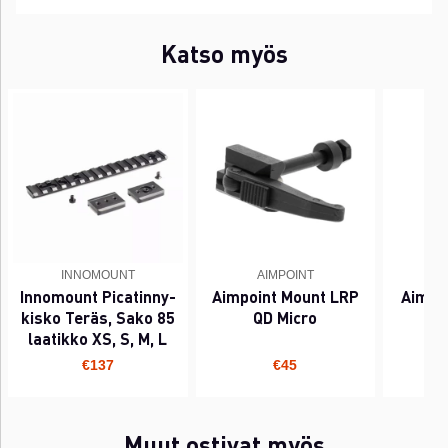
Katso myös
INNOMOUNT
AIMPOINT
Innomount Picatinny-
Aimpoint Mount LRP
Aimpo
kisko Teräs, Sako 85
QD Micro
laatikko XS, S, M, L
€137
€45
Muut ostivat myös