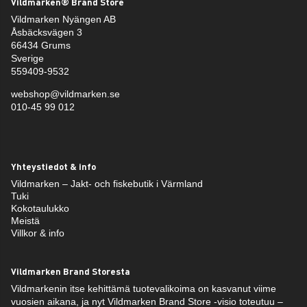
Vildmarken® Brand Store
Vildmarken Nyängen AB
Åsbäcksvägen 3
66434 Grums
Sverige
559409-9532
webshop@vildmarken.se
010-45 99 012
Yhteystiedot & info
Vildmarken – Jakt- och fiskebutik i Värmland
Tuki
Kokotaulukko
Meistä
Villkor & info
Vildmarken Brand Storesta
Vildmarkenin itse kehittämä tuotevalikoima on kasvanut viime
vuosien aikana, ja nyt Vildmarken Brand Store -visio toteutuu –