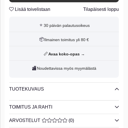
Lisää toivelistaan
Tilapäisesti loppu
⭐
30 päivän palautusoikeus
📦
Ilmainen toimitus yli 80 €
📏
Avaa koko-opas →
🏬
Noudettavissa myös myymälästä
TUOTEKUVAUS
TOIMITUS JA RAHTI
ARVOSTELUT
KESKIARVOLUOKITUS 0 / 5 ARVIOIDE
(
0
)