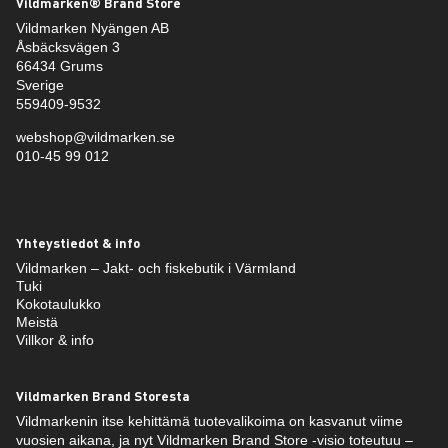
Vildmarken® Brand Store
Vildmarken Nyängen AB
Åsbäcksvägen 3
66434 Grums
Sverige
559409-9532
webshop@vildmarken.se
010-45 99 012
Yhteystiedot & info
Vildmarken – Jakt- och fiskebutik i Värmland
Tuki
Kokotaulukko
Meistä
Villkor & info
Vildmarken Brand Storesta
Vildmarkenin itse kehittämä tuotevalikoima on kasvanut viime
vuosien aikana, ja nyt Vildmarken Brand Store -visio toteutuu –