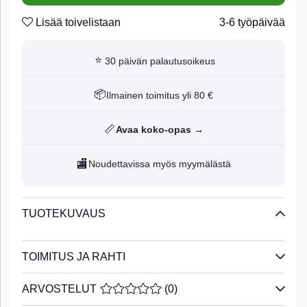
Lisää toivelistaan
3-6 työpäivää
⭐
30 päivän palautusoikeus
📦
Ilmainen toimitus yli 80 €
📏
Avaa koko-opas →
🏬
Noudettavissa myös myymälästä
TUOTEKUVAUS
TOIMITUS JA RAHTI
ARVOSTELUT
KESKIARVOLUOKITUS 0 / 5 ARVIOIDE
(
0
)