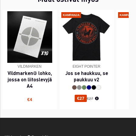
KAMPANJA
KAMPANJ
VILDMARKEN
EIGHT POINTER
EI
Vildmarken® lohko,
Jos se haukkuu, se
PI
jossa on liitoslevyjä
paukkuu v2
A4
Normaali hinta
€27
€27
€4