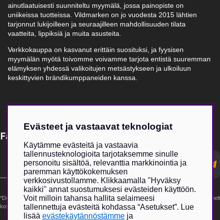
ainutlaatuisesti suunniteltu myymälä, jossa painopiste on
uniikeissa tuotteissa. Vildmarken on jo vuodesta 2015 lähtien
tarjonnut lukijoilleen ja seuraajilleen mahdollisuuden tilata
vaatteita, lippiksiä ja muita asusteita.
Verkkokauppa on kasvanut erittäin suosituksi, ja fyysisen
myymälän myötä toivomme voivamme tarjota entistä suuremman
elämyksen yhdessä valikoitujen metsästykseen ja ulkoiluun
keskittyvien brändikumppaneiden kanssa.
Evästeet ja vastaavat teknologiat
Få Magasin Vildmarken direkt till din e-post!*
Käytämme evästeitä ja vastaavia
tallennusteknologioita tarjotaksemme sinulle
E-
personoitu sisältöä, relevanttia markkinointia ja
postadress
paremman käyttökokemuksen
verkkosivustollamme. Klikkaamalla "Hyväksy
kaikki" annat suostumuksesi evästeiden käyttöön.
Voit milloin tahansa hallita selaimeesi
*Du kan även få erbjudanden och nyheter från samarbetspartners. Din prenumeration är helt
tallennettuja evästeitä kohdassa “Asetukset”. Lue
kostnadsfri och kan avslutas när som helst.
lisää
evästekäytännöstämme
ja