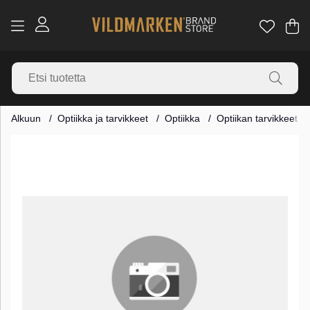
Os
Mä
.
Alkuun
Optiikka ja tarvikkeet
Optiikka
Optiikan tarvikkeet
Tuotekuvat