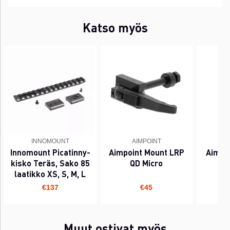
Katso myös
INNOMOUNT
AIMPOINT
Innomount Picatinny-
Aimpoint Mount LRP
Aimpo
kisko Teräs, Sako 85
QD Micro
laatikko XS, S, M, L
€137
€45
Muut ostivat myös