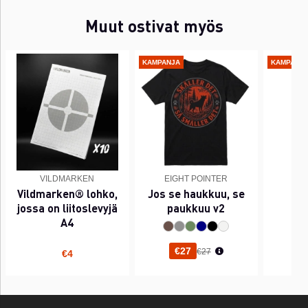
Muut ostivat myös
KAMPANJA
KAMPANJ
VILDMARKEN
EIGHT POINTER
EI
Vildmarken® lohko,
Jos se haukkuu, se
PI
jossa on liitoslevyjä
paukkuu v2
A4
Normaali hinta
€27
€27
€4