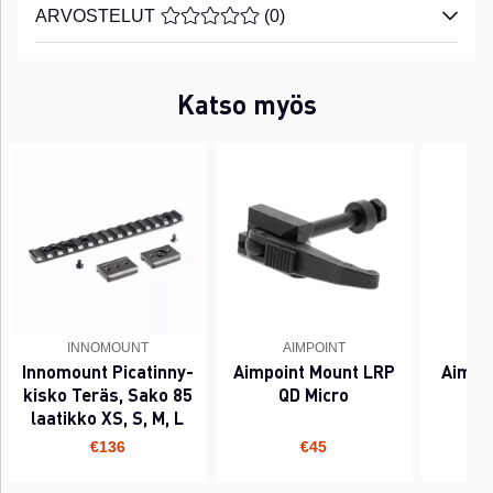
ARVOSTELUT
KESKIARVOLUOKITUS 0 / 5 ARVIOIDE
(
0
)
Katso myös
INNOMOUNT
AIMPOINT
Innomount Picatinny-
Aimpoint Mount LRP
Aimpo
kisko Teräs, Sako 85
QD Micro
laatikko XS, S, M, L
€136
€45