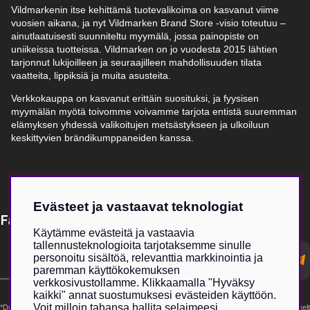
Vildmarkenin itse kehittämä tuotevalikoima on kasvanut viime
vuosien aikana, ja nyt Vildmarken Brand Store -visio toteutuu –
ainutlaatuisesti suunniteltu myymälä, jossa painopiste on
uniikeissa tuotteissa. Vildmarken on jo vuodesta 2015 lähtien
tarjonnut lukijoilleen ja seuraajilleen mahdollisuuden tilata
vaatteita, lippiksiä ja muita asusteita.
Verkkokauppa on kasvanut erittäin suosituksi, ja fyysisen
myymälän myötä toivomme voivamme tarjota entistä suuremman
elämyksen yhdessä valikoitujen metsästykseen ja ulkoiluun
keskittyvien brändikumppaneiden kanssa.
Evästeet ja vastaavat teknologiat
Få Magasin Vildmarken direkt till din e-post!*
Käytämme evästeitä ja vastaavia
tallennusteknologioita tarjotaksemme sinulle
E-
personoitu sisältöä, relevanttia markkinointia ja
postadress
paremman käyttökokemuksen
verkkosivustollamme. Klikkaamalla "Hyväksy
kaikki" annat suostumuksesi evästeiden käyttöön.
Voit milloin tahansa hallita selaimeesi
*Du kan även få erbjudanden och nyheter från samarbetspartners. Din prenumeration är helt