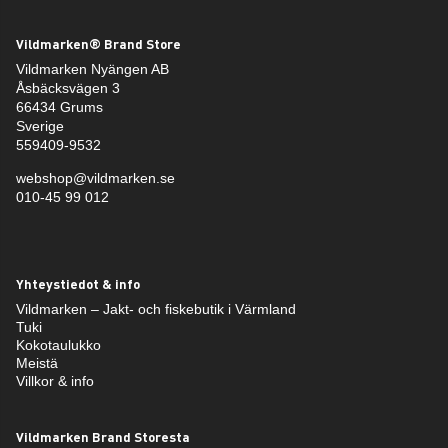
Vildmarken® Brand Store
Vildmarken Nyängen AB
Åsbäcksvägen 3
66434 Grums
Sverige
559409-9532
webshop@vildmarken.se
010-45 99 012
Yhteystiedot & info
Vildmarken – Jakt- och fiskebutik i Värmland
Tuki
Kokotaulukko
Meistä
Villkor & info
Vildmarken Brand Storesta