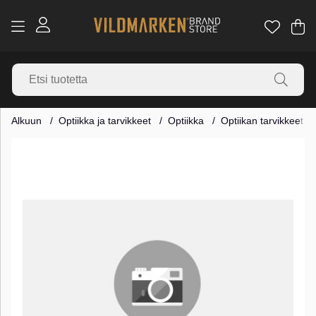
Os
Mä
.
Alkuun
Optiikka ja tarvikkeet
Optiikka
Optiikan tarvikkeet
Tuotekuvat