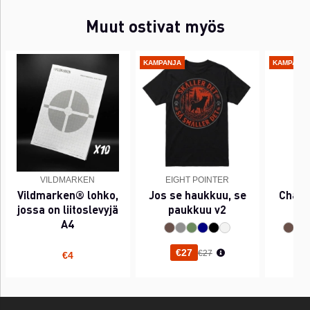
Muut ostivat myös
KAMPANJA
KAMPANJ
VILDMARKEN
EIGHT POINTER
EI
Vildmarken® lohko,
Jos se haukkuu, se
Chant
jossa on liitoslevyjä
paukkuu v2
A4
Normaali hinta
€27
€27
€4