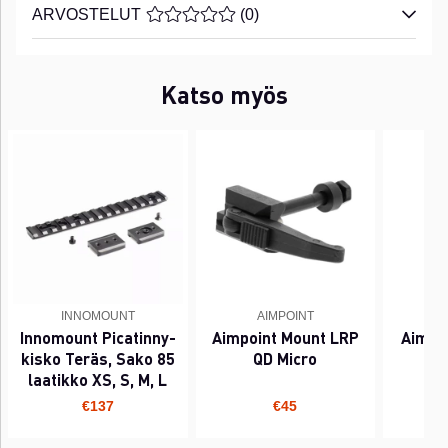
ARVOSTELUT
KESKIARVOLUOKITUS 0 / 5 ARVIOIDE
(
0
)
Katso myös
INNOMOUNT
AIMPOINT
Innomount Picatinny-
Aimpoint Mount LRP
Aimpo
kisko Teräs, Sako 85
QD Micro
laatikko XS, S, M, L
€137
€45