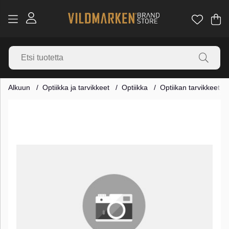
Os
Mä
.
Alkuun
Optiikka ja tarvikkeet
Optiikka
Optiikan tarvikkeet
Tuotekuvat