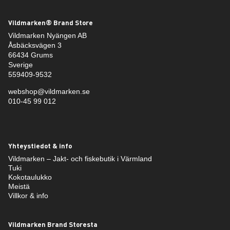
Vildmarken® Brand Store
Vildmarken Nyängen AB
Åsbäcksvägen 3
66434 Grums
Sverige
559409-9532
webshop@vildmarken.se
010-45 99 012
Yhteystiedot & info
Vildmarken – Jakt- och fiskebutik i Värmland
Tuki
Kokotaulukko
Meistä
Villkor & info
Vildmarken Brand Storesta