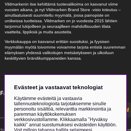
Vildmarkenin itse kehittämä tuotevalikoima on kasvanut viime
vuosien aikana, ja nyt Vildmarken Brand Store -visio toteutuu –
ainutlaatuisesti suunniteltu myymälä, jossa painopiste on
uniikeissa tuotteissa. Vildmarken on jo vuodesta 2015 lähtien
tarjonnut lukijoilleen ja seuraajilleen mahdollisuuden tilata
vaatteita, lippiksiä ja muita asusteita.
Verkkokauppa on kasvanut erittäin suosituksi, ja fyysisen
myymälän myötä toivomme voivamme tarjota entistä suuremman
elämyksen yhdessä valikoitujen metsästykseen ja ulkoiluun
keskittyvien brändikumppaneiden kanssa.
Evästeet ja vastaavat teknologiat
Få Magasin Vildmarken direkt till din e-post!*
Käytämme evästeitä ja vastaavia
tallennusteknologioita tarjotaksemme sinulle
E-
personoitu sisältöä, relevanttia markkinointia ja
postadress
paremman käyttökokemuksen
verkkosivustollamme. Klikkaamalla "Hyväksy
kaikki" annat suostumuksesi evästeiden käyttöön.
Voit milloin tahansa hallita selaimeesi
*Du kan även få erbjudanden och nyheter från samarbetspartners. Din prenumeration är helt