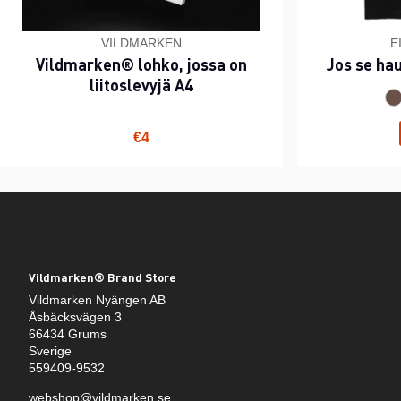
VILDMARKEN
E
Vildmarken® lohko, jossa on
Jos se ha
liitoslevyjä A4
€4
Vildmarken® Brand Store
Vildmarken Nyängen AB
Åsbäcksvägen 3
66434 Grums
Sverige
559409-9532
webshop@vildmarken.se