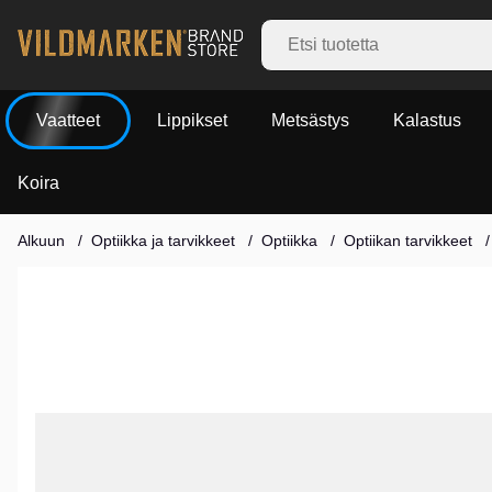
Vaatteet
Lippikset
Metsästys
Kalastus
Koira
Alkuun
Optiikka ja tarvikkeet
Optiikka
Optiikan tarvikkeet
Tuotekuvat