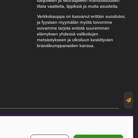
lukijoilleen ja seuraajilleen mahdollisuuden
tilata vaatteita, lippiksiä ja muita asusteita.
Verkkokauppa on kasvanut erittäin suosituksi,
ja fyysisen myymälän myötä toivomme
voivamme tarjota entistä suuremman
elämyksen yhdessä valikoitujen
metsästykseen ja ulkoiluun keskittyvien
brändikumppaneiden kanssa.