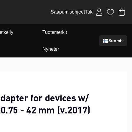
Saapumisohjeet
Tuki
Os
Mä
.
etkeily
Tuotemerkit
Suomi
Nyheter
dapter for devices w/
0.75 - 42 mm (v.2017)