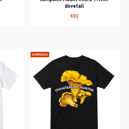
dovetail
€91
KAMPANJA