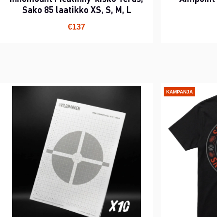
Sako 85 laatikko XS, S, M, L
€137
KAMPANJA