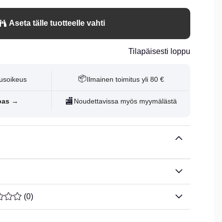
Aseta tälle tuotteelle vahti
Tilapäisesti loppu
📦
usoikeus
Ilmainen toimitus yli 80 €
🏬
pas →
Noudettavissa myös myymälästä
ARVOLUOKITUS 0 / 5 ARVIOIDEN MÄÄRÄ 0
(
0
)