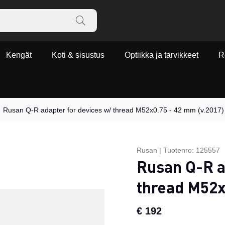
Kengät
Koti & sisustus
Optiikka ja tarvikkeet
R
Rusan Q-R adapter for devices w/ thread M52x0.75 - 42 mm (v.2017)
Rusan
|
Tuotenro:
125557
Rusan Q-R a
thread M52x
€ 192