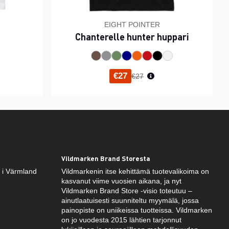
EIGHT POINTER
Chanterelle hunter huppari
inta
Normaali hinta
€27
€27
Vildmarken Brand Storesta
k i Värmland
Vildmarkenin itse kehittämä tuotevalikoima on
kasvanut viime vuosien aikana, ja nyt
Vildmarken Brand Store -visio toteutuu –
ainutlaatuisesti suunniteltu myymälä, jossa
painopiste on uniikeissa tuotteissa. Vildmarken
on jo vuodesta 2015 lähtien tarjonnut