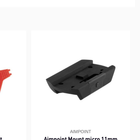
AIMPOINT
t
Aimpoint Mount micro 11mm