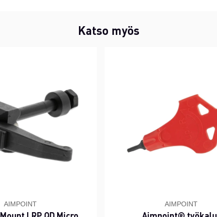
Katso myös
AIMPOINT
AIMPOINT
 Mount LRP QD Micro
Aimpoint® työkalu