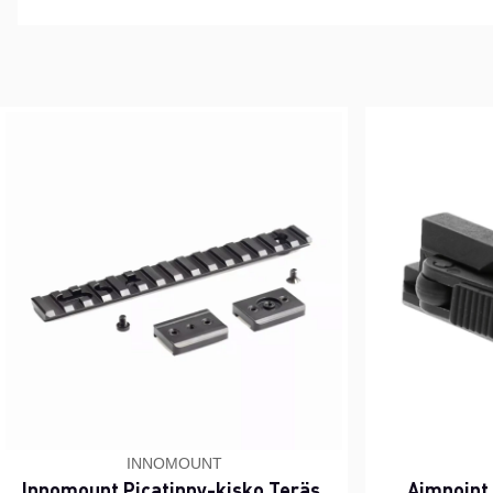
INNOMOUNT
Innomount Picatinny-kisko Teräs,
Aimpoint