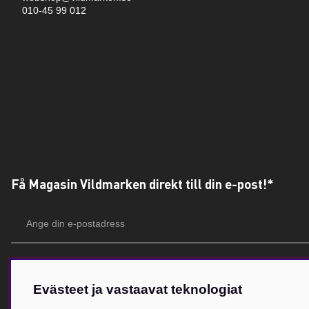
010-45 99 012
Få Magasin Vildmarken direkt till din e-post!*
E-
postadress
*Du kan även få erbjudanden och nyheter från samarbetspartners. Din prenumeration är h
Evästeet ja vastaavat teknologiat