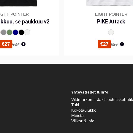
IGHT POINTER
EIGHT POINTER
ukkuu, se paukkuu v2
PIKE Attack
Normaali hinta
Normaali h
€27
€27
€27
€27
Yhteystiedot & info
Vildmarken – Jakt- och fiskebuti
Tuki
Kokotaulukko
Meistä
Villkor & info