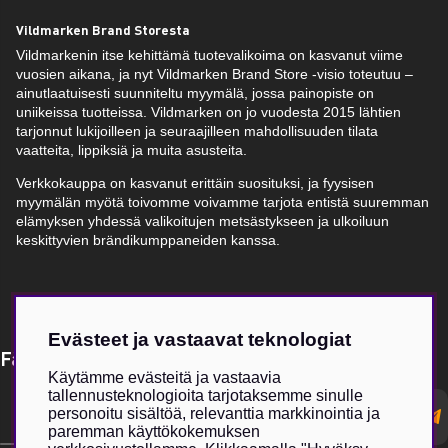
Vildmarken Brand Storesta
Vildmarkenin itse kehittämä tuotevalikoima on kasvanut viime
vuosien aikana, ja nyt Vildmarken Brand Store -visio toteutuu –
ainutlaatuisesti suunniteltu myymälä, jossa painopiste on
uniikeissa tuotteissa. Vildmarken on jo vuodesta 2015 lähtien
tarjonnut lukijoilleen ja seuraajilleen mahdollisuuden tilata
vaatteita, lippiksiä ja muita asusteita.
Verkkokauppa on kasvanut erittäin suosituksi, ja fyysisen
myymälän myötä toivomme voivamme tarjota entistä suuremman
elämyksen yhdessä valikoitujen metsästykseen ja ulkoiluun
keskittyvien brändikumppaneiden kanssa.
Evästeet ja vastaavat teknologiat
Få Magasin Vildmarken direkt till din e-post!*
Käytämme evästeitä ja vastaavia
tallennusteknologioita tarjotaksemme sinulle
E-
personoitu sisältöä, relevanttia markkinointia ja
postadress
paremman käyttökokemuksen