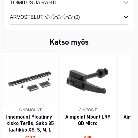
TOIMITUS JA RAHTI
ARVOSTELUT
KESKIARVOLUOKITUS 0 / 5 ARVIOIDE
(
0
)
Katso myös
INNOMOUNT
AIMPOINT
Innomount Picatinny-
Aimpoint Mount LRP
Aimpo
kisko Teräs, Sako 85
QD Micro
laatikko XS, S, M, L
€137
€45