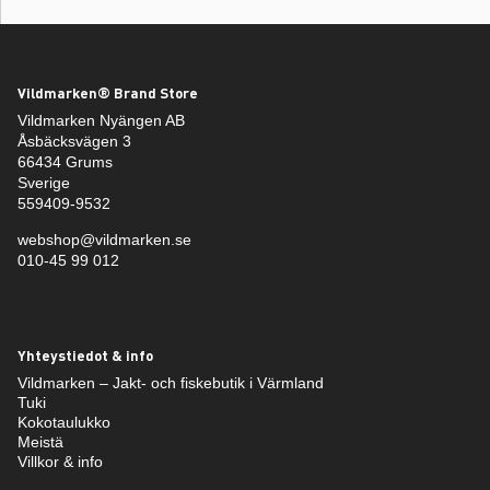
Vildmarken® Brand Store
Vildmarken Nyängen AB
Åsbäcksvägen 3
66434 Grums
Sverige
559409-9532
webshop@vildmarken.se
010-45 99 012
Yhteystiedot & info
Vildmarken – Jakt- och fiskebutik i Värmland
Tuki
Kokotaulukko
Meistä
Villkor & info