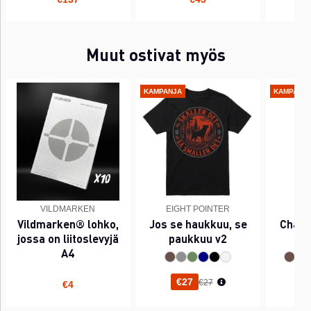
Muut ostivat myös
KAMPANJA
KAMPANJ
VILDMARKEN
EIGHT POINTER
EI
Vildmarken® lohko,
Jos se haukkuu, se
Chant
jossa on liitoslevyjä
paukkuu v2
A4
Normaali hinta
€27
€27
€4