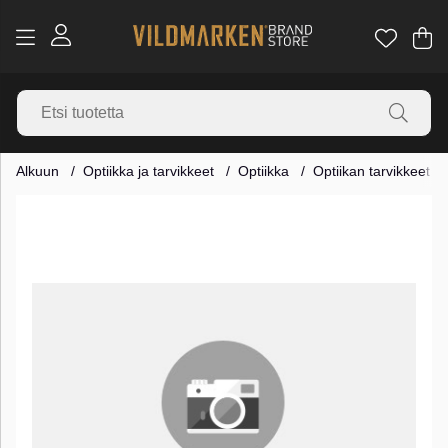
Os
Mä
.
Alkuun
Optiikka ja tarvikkeet
Optiikka
Optiikan tarvikkeet
Tuotekuvat