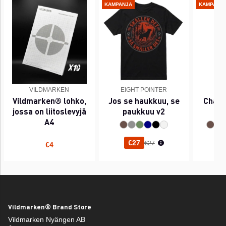
KAMPANJA
KAMPANJ
VILDMARKEN
EIGHT POINTER
EI
Vildmarken® lohko,
Jos se haukkuu, se
Chant
jossa on liitoslevyjä
paukkuu v2
A4
Normaali hinta
€27
€27
€4
Vildmarken® Brand Store
Vildmarken Nyängen AB