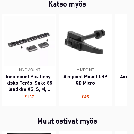
Katso myös
INNOMOUNT
AIMPOINT
Innomount Picatinny-
Aimpoint Mount LRP
Aimpo
kisko Teräs, Sako 85
QD Micro
laatikko XS, S, M, L
€137
€45
Muut ostivat myös