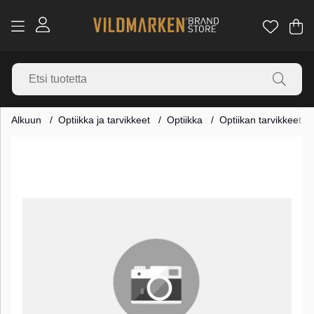
Os
Mä
.
Alkuun
Optiikka ja tarvikkeet
Optiikka
Optiikan tarvikkeet
Tuotekuvat