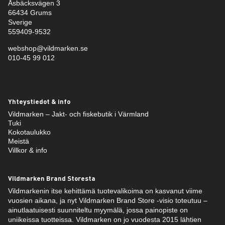
Åsbäcksvägen 3
66434 Grums
Sverige
559409-9532
webshop@vildmarken.se
010-45 99 012
Yhteystiedot & info
Vildmarken – Jakt- och fiskebutik i Värmland
Tuki
Kokotaulukko
Meistä
Villkor & info
Vildmarken Brand Storesta
Vildmarkenin itse kehittämä tuotevalikoima on kasvanut viime
vuosien aikana, ja nyt Vildmarken Brand Store -visio toteutuu –
ainutlaatuisesti suunniteltu myymälä, jossa painopiste on
uniikeissa tuotteissa. Vildmarken on jo vuodesta 2015 lähtien