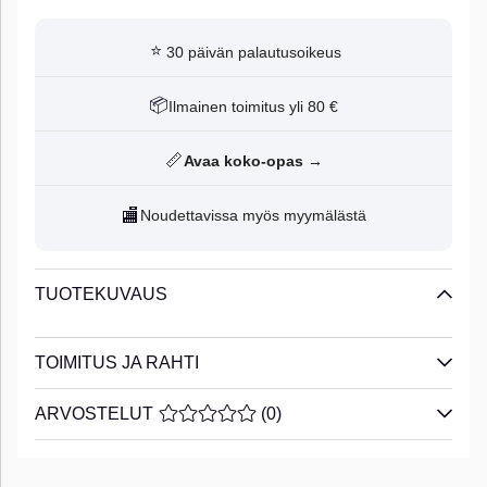
⭐
30 päivän palautusoikeus
📦
Ilmainen toimitus yli 80 €
📏
Avaa koko-opas →
🏬
Noudettavissa myös myymälästä
TUOTEKUVAUS
TOIMITUS JA RAHTI
ARVOSTELUT
KESKIARVOLUOKITUS 0 / 5 ARVIOIDE
(
0
)