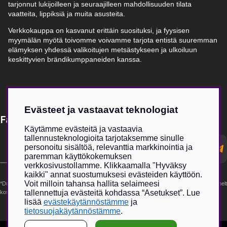
tarjonnut lukijoilleen ja seuraajilleen mahdollisuuden tilata
vaatteita, lippiksiä ja muita asusteita.
Verkkokauppa on kasvanut erittäin suosituksi, ja fyysisen
myymälän myötä toivomme voivamme tarjota entistä suuremman
elämyksen yhdessä valikoitujen metsästykseen ja ulkoiluun
keskittyvien brändikumppaneiden kanssa.
Evästeet ja vastaavat teknologiat
Få Magasin Vildmarken direkt till din e-post!*
Käytämme evästeitä ja vastaavia
tallennusteknologioita tarjotaksemme sinulle
E-
personoitu sisältöä, relevanttia markkinointia ja
postadress
paremman käyttökokemuksen
verkkosivustollamme. Klikkaamalla "Hyväksy
kaikki" annat suostumuksesi evästeiden käyttöön.
Voit milloin tahansa hallita selaimeesi
*Du kan även få erbjudanden och nyheter från samarbetspartners. Din prenumeration är helt
tallennettuja evästeitä kohdassa “Asetukset”. Lue
kostnadsfri och kan avslutas när som helst.
lisää
evästekäytännöstämme
ja
tietosuojakäytännöstämme
.