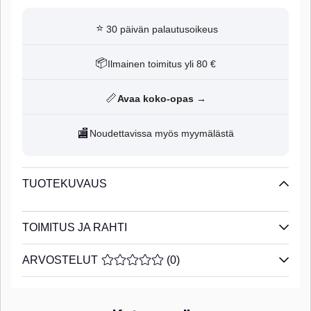
⭐
30 päivän palautusoikeus
📦
Ilmainen toimitus yli 80 €
📏
Avaa koko-opas →
🏬
Noudettavissa myös myymälästä
TUOTEKUVAUS
TOIMITUS JA RAHTI
ARVOSTELUT
KESKIARVOLUOKITUS 0 / 5 ARVIOIDE
(
0
)