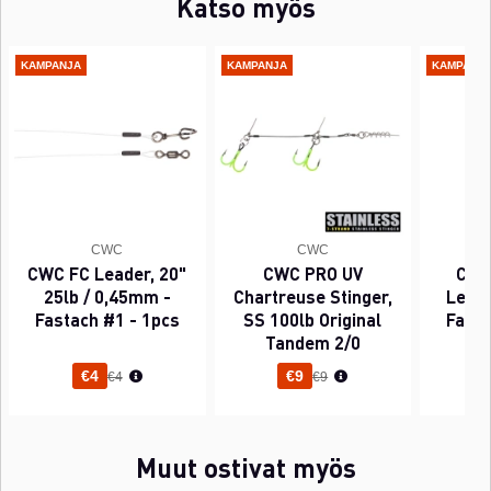
Katso myös
KAMPANJA
KAMPANJA
KAMPANJ
CWC
CWC
CWC FC Leader, 20"
CWC PRO UV
CWC
25lb / 0,45mm -
Chartreuse Stinger,
Leade
Fastach #1 - 1pcs
SS 100lb Original
Fasta
Tandem 2/0
Normaali hinta
Normaali hinta
€4
€9
€4
€9
Muut ostivat myös