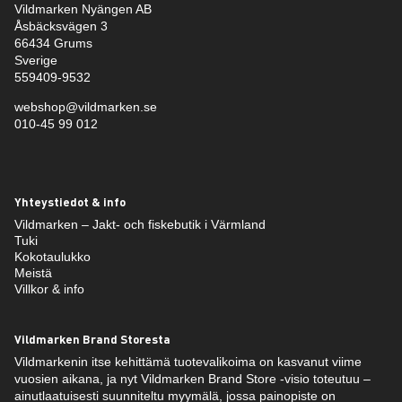
Vildmarken Nyängen AB
Åsbäcksvägen 3
66434 Grums
Sverige
559409-9532
webshop@vildmarken.se
010-45 99 012
Yhteystiedot & info
Vildmarken – Jakt- och fiskebutik i Värmland
Tuki
Kokotaulukko
Meistä
Villkor & info
Vildmarken Brand Storesta
Vildmarkenin itse kehittämä tuotevalikoima on kasvanut viime
vuosien aikana, ja nyt Vildmarken Brand Store -visio toteutuu –
ainutlaatuisesti suunniteltu myymälä, jossa painopiste on