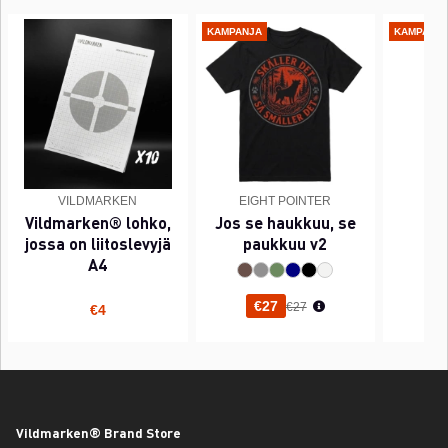
KAMPANJA
KAMPANJ
VILDMARKEN
EIGHT POINTER
EI
Vildmarken® lohko,
Jos se haukkuu, se
PI
jossa on liitoslevyjä
paukkuu v2
A4
Normaali hinta
€27
€27
€4
Vildmarken® Brand Store