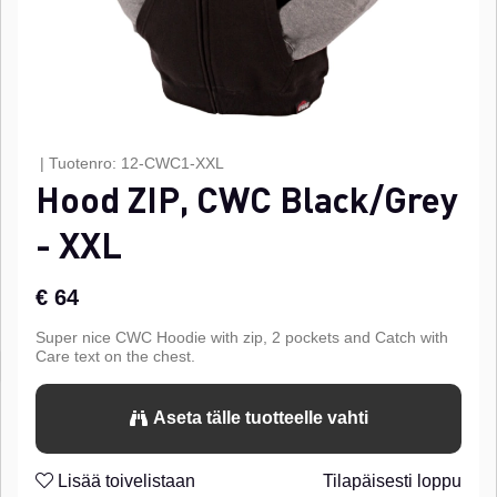
|
Tuotenro:
12-CWC1-XXL
Hood ZIP, CWC Black/Grey
- XXL
€ 64
Super nice CWC Hoodie with zip, 2 pockets and Catch with
Care text on the chest.
Aseta tälle tuotteelle vahti
Lisää toivelistaan
Tilapäisesti loppu