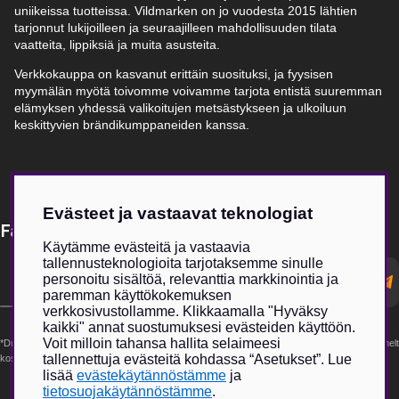
uniikeissa tuotteissa. Vildmarken on jo vuodesta 2015 lähtien
tarjonnut lukijoilleen ja seuraajilleen mahdollisuuden tilata
vaatteita, lippiksiä ja muita asusteita.
Verkkokauppa on kasvanut erittäin suosituksi, ja fyysisen
myymälän myötä toivomme voivamme tarjota entistä suuremman
elämyksen yhdessä valikoitujen metsästykseen ja ulkoiluun
keskittyvien brändikumppaneiden kanssa.
Evästeet ja vastaavat teknologiat
Få Magasin Vildmarken direkt till din e-post!*
Käytämme evästeitä ja vastaavia
tallennusteknologioita tarjotaksemme sinulle
E-
personoitu sisältöä, relevanttia markkinointia ja
postadress
paremman käyttökokemuksen
verkkosivustollamme. Klikkaamalla "Hyväksy
kaikki" annat suostumuksesi evästeiden käyttöön.
Voit milloin tahansa hallita selaimeesi
*Du kan även få erbjudanden och nyheter från samarbetspartners. Din prenumeration är helt
tallennettuja evästeitä kohdassa “Asetukset”. Lue
kostnadsfri och kan avslutas när som helst.
lisää
evästekäytännöstämme
ja
tietosuojakäytännöstämme
.