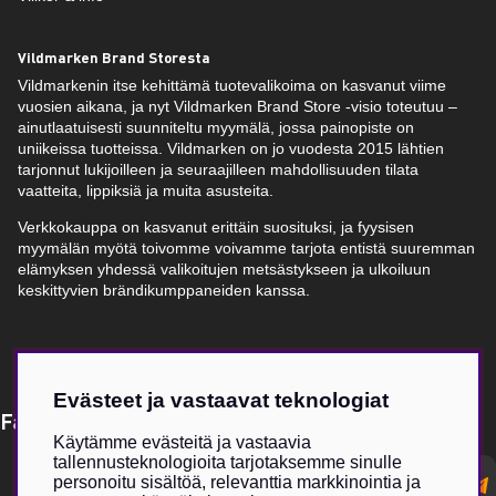
Vildmarken Brand Storesta
Vildmarkenin itse kehittämä tuotevalikoima on kasvanut viime
vuosien aikana, ja nyt Vildmarken Brand Store -visio toteutuu –
ainutlaatuisesti suunniteltu myymälä, jossa painopiste on
uniikeissa tuotteissa. Vildmarken on jo vuodesta 2015 lähtien
tarjonnut lukijoilleen ja seuraajilleen mahdollisuuden tilata
vaatteita, lippiksiä ja muita asusteita.
Verkkokauppa on kasvanut erittäin suosituksi, ja fyysisen
myymälän myötä toivomme voivamme tarjota entistä suuremman
elämyksen yhdessä valikoitujen metsästykseen ja ulkoiluun
keskittyvien brändikumppaneiden kanssa.
Evästeet ja vastaavat teknologiat
Få Magasin Vildmarken direkt till din e-post!*
Käytämme evästeitä ja vastaavia
tallennusteknologioita tarjotaksemme sinulle
E-
personoitu sisältöä, relevanttia markkinointia ja
postadress