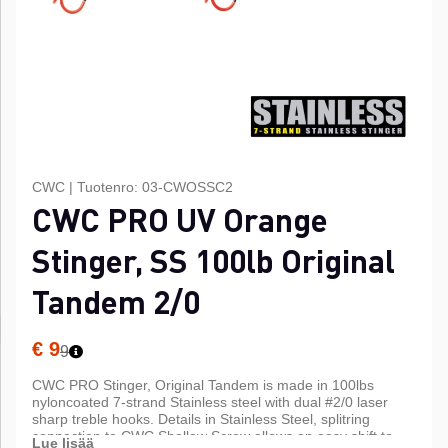
CWC
|
Tuotenro:
03-CWOSSC2
CWC PRO UV Orange
Stinger, SS 100lb Original
Tandem 2/0
€ 9
9
CWC PRO Stinger, Original Tandem is made in 100lbs
nyloncoated 7-strand Stainless steel with dual #2/0 laser
sharp treble hooks. Details in Stainless Steel, splitring
connection to CWC Shallow Screw allows an easy shift to