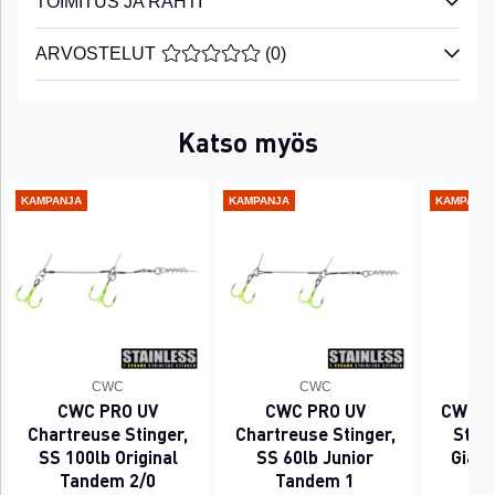
TOIMITUS JA RAHTI
ARVOSTELUT
KESKIARVOLUOKITUS 0 / 5 ARVIOIDE
(
0
)
Katso myös
KAMPANJA
KAMPANJA
KAMPANJ
CWC
CWC
CWC PRO UV
CWC PRO UV
CWC P
Chartreuse Stinger,
Chartreuse Stinger,
Sting
SS 100lb Original
SS 60lb Junior
Gian
Tandem 2/0
Tandem 1