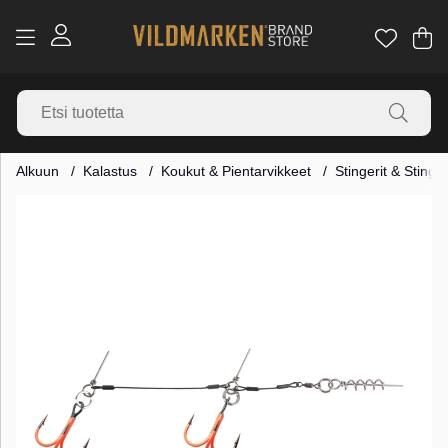
Os
Mä
.
Alkuun
Kalastus
Koukut & Pientarvikkeet
Stingerit & Stinge
Tuotekuvat