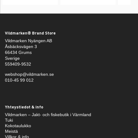
Vildmarken® Brand Store
Vildmarken Nyängen AB
Åsbäcksvägen 3
66434 Grums
Sverige
559409-9532
webshop@vildmarken.se
010-45 99 012
Yhteystiedot & info
Vildmarken – Jakt- och fiskebutik i Värmland
Tuki
Kokotaulukko
Meistä
Villkor & info