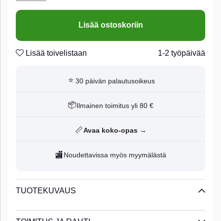
BFT Flexhead Pike. Developed and designed for Original
Pig Shad 23cm. 1 pcs.
Lisää ostoskoriin
Lisää toivelistaan
1-2 työpäivää
⭐
30 päivän palautusoikeus
📦
Ilmainen toimitus yli 80 €
📏
Avaa koko-opas →
🏬
Noudettavissa myös myymälästä
TUOTEKUVAUS