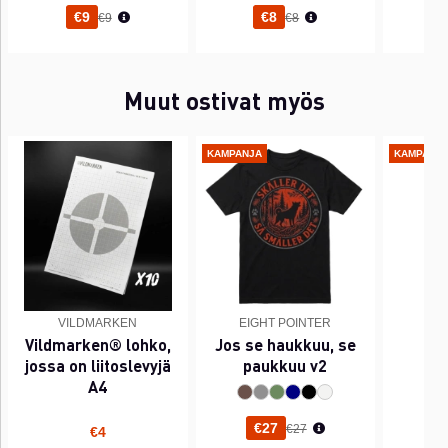
Normaali hinta
Normaali hinta
€9
€8
€9
€8
Muut ostivat myös
KAMPANJA
KAMPANJ
VILDMARKEN
EIGHT POINTER
EI
Vildmarken® lohko,
Jos se haukkuu, se
PI
jossa on liitoslevyjä
paukkuu v2
A4
Normaali hinta
€27
€27
€4