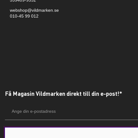
559409-9532
webshop@vildmarken.se
010-45 99 012
Få Magasin Vildmarken direkt till din e-post!*
E-
postadress
*Du kan även få erbjudanden och nyheter från samarbetspartners. Din prenumeration är h