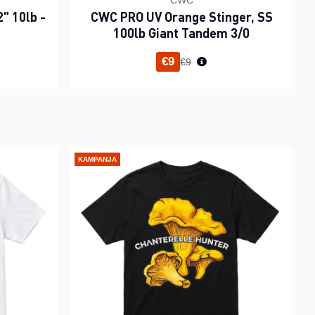
CWC
" 10lb -
CWC PRO UV Orange Stinger, SS
100lb Giant Tandem 3/0
inta
Normaali hinta
€9
€9
KAMPANJA