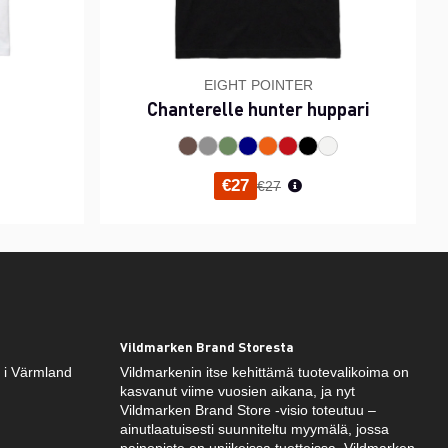
EIGHT POINTER
Chanterelle hunter huppari
inta
Normaali hinta
€27
€27
Vildmarken Brand Storesta
k i Värmland
Vildmarkenin itse kehittämä tuotevalikoima on
kasvanut viime vuosien aikana, ja nyt
Vildmarken Brand Store -visio toteutuu –
ainutlaatuisesti suunniteltu myymälä, jossa