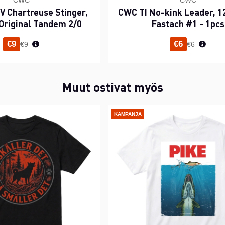
CWC
CWC
 Chartreuse Stinger,
CWC TI No-kink Leader, 12
Original Tandem 2/0
Fastach #1 - 1pcs
Normaali hinta
Normaali h
€9
€6
€9
€6
Muut ostivat myös
KAMPANJA