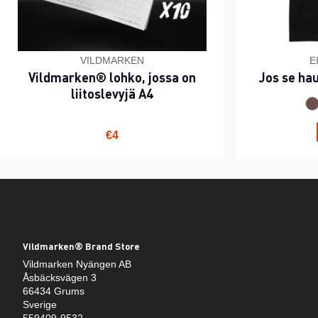
VILDMARKEN
E
Vildmarken® lohko, jossa on
Jos se ha
liitoslevyjä A4
€4
Vildmarken® Brand Store
Vildmarken Nyängen AB
Åsbäcksvägen 3
66434 Grums
Sverige