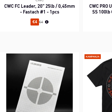
CWC
CWC FC Leader, 20" 25lb / 0,45mm
CWC PRO UV
- Fastach #1 - 1pcs
SS 100lb 
Normaali hinta
€4
€4
KAMPANJA