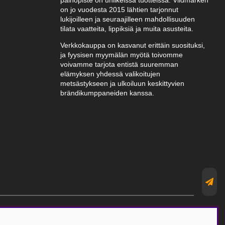
painopiste on uniikeissa tuotteissa. Vildmarken
on jo vuodesta 2015 lähtien tarjonnut
lukijoilleen ja seuraajilleen mahdollisuuden
tilata vaatteita, lippiksiä ja muita asusteita.
Verkkokauppa on kasvanut erittäin suosituksi,
ja fyysisen myymälän myötä toivomme
voivamme tarjota entistä suuremman
elämyksen yhdessä valikoitujen
metsästykseen ja ulkoiluun keskittyvien
brändikumppaneiden kanssa.