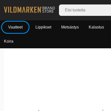
Vaatteet
Lippikset
Metsästys
Kalastus
Koira
Tuotekuvat