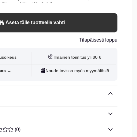
 26cm and Giant Pig Tail. 1 pcs.
Aseta tälle tuotteelle vahti
Tilapäisesti loppu
📦
usoikeus
Ilmainen toimitus yli 80 €
🏬
pas →
Noudettavissa myös myymälästä
ARVOLUOKITUS 0 / 5 ARVIOIDEN MÄÄRÄ 0
(
0
)