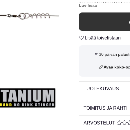
designed for Giant Pig Shad
Lisää toivelistaan
⭐
30 päivän palaut
📏
Avaa koko-o
TUOTEKUVAUS
TOIMITUS JA RAHTI
ARVOSTELUT
KESKI