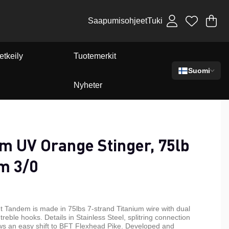
Saapumisohjeet
Tuki
Os
Mä
.
etkeily
Tuotemerkit
Suomi
Nyheter
m UV Orange Stinger, 75lb
m 3/0
t Tandem is made in 75lbs 7-strand Titanium wire with dual
reble hooks. Details in Stainless Steel, splitring connection
s an easy shift to BFT Flexhead Pike. Developed and