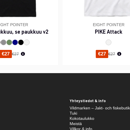
IGHT POINTER
EIGHT POINTER
ukkuu, se paukkuu v2
PIKE Attack
Normaali hinta
Normaali h
€27
€27
€27
€27
Yhteystiedot & info
Vildmarken – Jakt- och fiskebuti
Tuki
Kokotaulukko
Meistä
Villkor & info