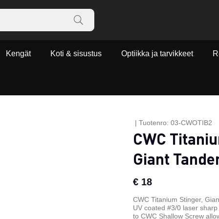
Kengät
Koti & sisustus
Optiikka ja tarvikkeet
R
|
Tuotenro:
03-CWOTIB2
CWC Titaniu
Giant Tande
€ 18
CWC Titanium Stinger, Gian
UV coated #3/0 laser sharp t
to CWC Shallow Screw allow