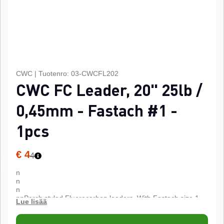
CWC
|
Tuotenro:
03-CWCFL202
CWC FC Leader, 20" 25lb /
0,45mm - Fastach #1 -
1pcs
€ 4
4
n
n
n
nnPerch styled Fluorocarbon leaders. With Fastach size 1
and size 6 stainless steel swivels. Available in 2 different
lengths and sizes.nn
n