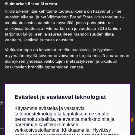
Vildmarken Brand Storesta
Vildmarkenin itse kehittämä tuotevalikoima on kasvanut viime
vuosien aikana, ja nyt Vildmarken Brand Store -visio toteutuu –
ainutlaatuisesti suunniteltu myymälä, jossa painopiste on
uniikeissa tuotteissa. Vildmarken on jo vuodesta 2015 lähtien
tarjonnut lukijoilleen ja seuraajilleen mahdollisuuden tilata
vaatteita, lippiksiä ja muita asusteita.
Verkkokauppa on kasvanut erittäin suosituksi, ja fyysisen
myymälän myötä toivomme voivamme tarjota entistä suuremman
elämyksen yhdessä valikoitujen metsästykseen ja ulkoiluun
keskittyvien brändikumppaneiden kanssa.
Evästeet ja vastaavat teknologiat
Få Magasin Vildmarken direkt till din e-post!*
Käytämme evästeitä ja vastaavia
tallennusteknologioita tarjotaksemme sinulle
E-
personoitu sisältöä, relevanttia markkinointia ja
postadress
paremman käyttökokemuksen
verkkosivustollamme. Klikkaamalla "Hyväksy