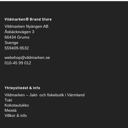
Vildmarken® Brand Store
Vildmarken Nyängen AB
Åsbäcksvägen 3
66434 Grums
Sverige
559409-9532
webshop@vildmarken.se
010-45 99 012
Yhteystiedot & info
Vildmarken – Jakt- och fiskebutik i Värmland
Tuki
Kokotaulukko
Meistä
Villkor & info