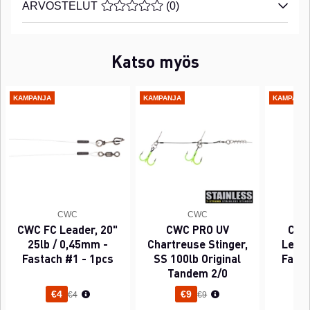
ARVOSTELUT
KESKIARVOLUOKITUS 0 / 5 ARVIOIDE
(
0
)
Katso myös
KAMPANJA
KAMPANJA
KAMPANJ
CWC
CWC
CWC FC Leader, 20"
CWC PRO UV
CWC
25lb / 0,45mm -
Chartreuse Stinger,
Leade
Fastach #1 - 1pcs
SS 100lb Original
Fasta
Tandem 2/0
Normaali hinta
Normaali hinta
€4
€9
€4
€9