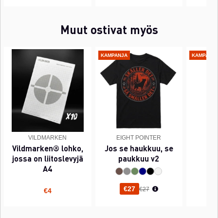
Muut ostivat myös
KAMPANJA
KAMPANJ
VILDMARKEN
EIGHT POINTER
EI
Vildmarken® lohko,
Jos se haukkuu, se
PI
jossa on liitoslevyjä
paukkuu v2
A4
Normaali hinta
€27
€27
€4