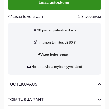
Lisää ostoskoriin
n
n
n50cm / 20” - 7kg/ 15lbs - Fastach #1 - 1pcsnn50cm / 20” -
Lisää toivelistaan
1-2 työpäivää
9kg/ 20lbs - Fastach #1 - 1pcsn
n
Original Fastach Clip
⭐
30 päivän palautusoikeus
n
Stainless Steel
n
📦
Ilmainen toimitus yli 80 €
Super rolling
n
100% Fluorocarbon
📏
Avaa koko-opas →
n
🏬
Noudettavissa myös myymälästä
TUOTEKUVAUS
TOIMITUS JA RAHTI