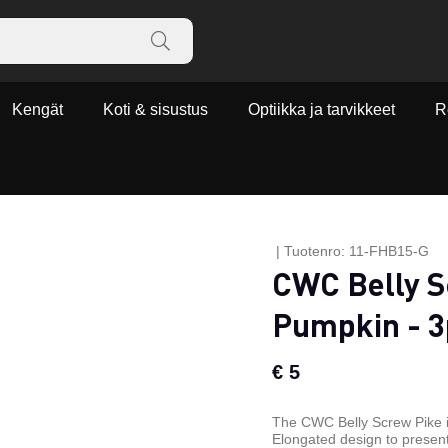
Kengät
Koti & sisustus
Optiikka ja tarvikkeet
R
|
Tuotenro:
11-FHB15-G
CWC Belly S
Pumpkin - 3
€ 5
The CWC Belly Screw Pike i
Elongated design to present 