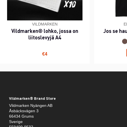
VILDMARKEN
E
Vildmarken® lohko, jossa on
Jos se ha
liitoslevyjä A4
€4
Vildmarken® Brand Store
Vildmarken Nyängen AB
Åsbäcksvägen 3
66434 Grums
Sverige