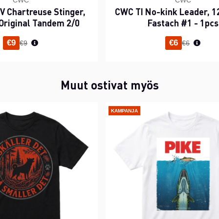
CWC
CWC
 Chartreuse Stinger,
CWC TI No-kink Leader, 12
Original Tandem 2/0
Fastach #1 - 1pcs
Normaali hinta
Normaali h
€9
€6
€9
€6
Muut ostivat myös
KAMPANJA