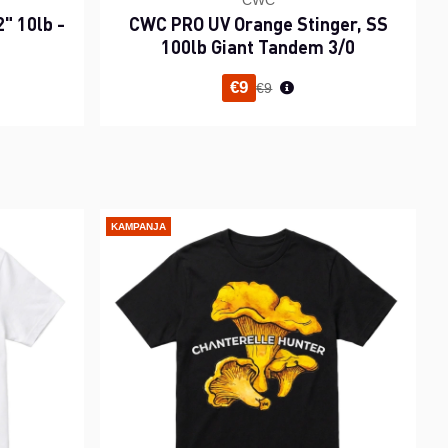
CWC
" 10lb -
CWC PRO UV Orange Stinger, SS
100lb Giant Tandem 3/0
inta
Normaali hinta
€9
€9
KAMPANJA