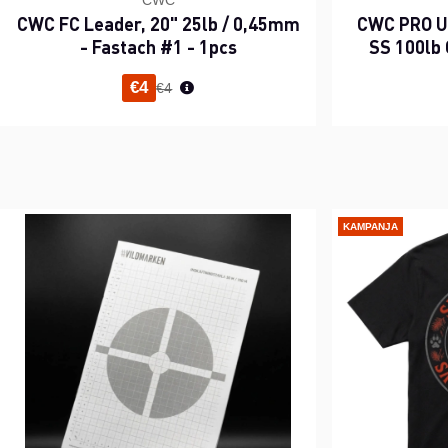
CWC
CWC FC Leader, 20" 25lb / 0,45mm
CWC PRO UV
- Fastach #1 - 1pcs
SS 100lb 
Normaali hinta
€4
€4
KAMPANJA