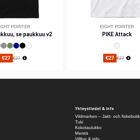
IGHT POINTER
EIGHT POINTER
ukkuu, se paukkuu v2
PIKE Attack
Normaali hinta
Normaali h
€27
€27
€27
€27
Yhteystiedot & info
Vildmarken – Jakt- och fiskebuti
Tuki
Kokotaulukko
Meistä
Villkor & info