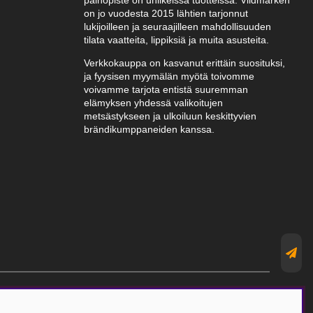
painopiste on uniikeissa tuotteissa. Vildmarken
on jo vuodesta 2015 lähtien tarjonnut
lukijoilleen ja seuraajilleen mahdollisuuden
tilata vaatteita, lippiksiä ja muita asusteita.
Verkkokauppa on kasvanut erittäin suosituksi,
ja fyysisen myymälän myötä toivomme
voivamme tarjota entistä suuremman
elämyksen yhdessä valikoitujen
metsästykseen ja ulkoiluun keskittyvien
brändikumppaneiden kanssa.