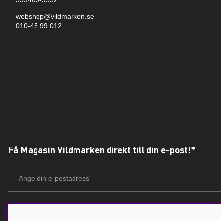
559409-9532
webshop@vildmarken.se
010-45 99 012
Få Magasin Vildmarken direkt till din e-post!*
E-
postadress
*Du kan även få erbjudanden och nyheter från samarbetspartners. Din prenumeration är h