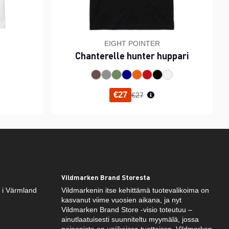
EIGHT POINTER
Chanterelle hunter huppari
inta
Normaali hinta
€27
€27
Vildmarken Brand Storesta
k i Värmland
Vildmarkenin itse kehittämä tuotevalikoima on
kasvanut viime vuosien aikana, ja nyt
Vildmarken Brand Store -visio toteutuu –
ainutlaatuisesti suunniteltu myymälä, jossa