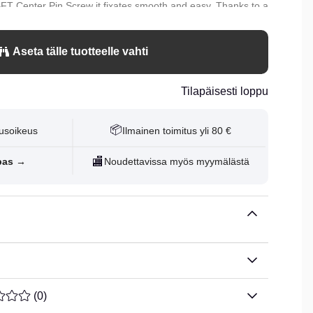
l BFT Center Pin Screw it fixates smooth and easy. Thanks to a
weight, wire as thick as 100 LBS and single strand stainless
ugh it.
Aseta tälle tuotteelle vahti
15g.
Tilapäisesti loppu
📦
usoikeus
Ilmainen toimitus yli 80 €
🏬
pas →
Noudettavissa myös myymälästä
ARVOLUOKITUS 0 / 5 ARVIOIDEN MÄÄRÄ 0
(
0
)