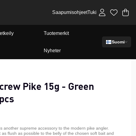
Saapumisohjeet
Tuki
Os
Mä
.
etkeily
Tuotemerkit
Suomi
Nyheter
crew Pike 15g - Green
pcs
s another supreme accessory to the modern pike angler.
as flush as possible to the belly of the chosen soft bait and