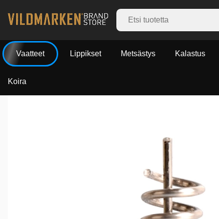
Vaatteet
Lippikset
Metsästys
Kalastus
Koira
Tuotekuvat