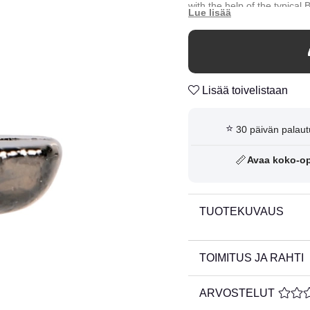
with the help of the typica
1,8 mm wide channel in the 
steel wire moves freely thro
n
Available in 5g / 7g / 10g / 
Lisää toivelistaan
⭐
30 päivän palaut
📏
Avaa koko-o
TUOTEKUVAUS
TOIMITUS JA RAHTI
ARVOSTELUT
KESKI