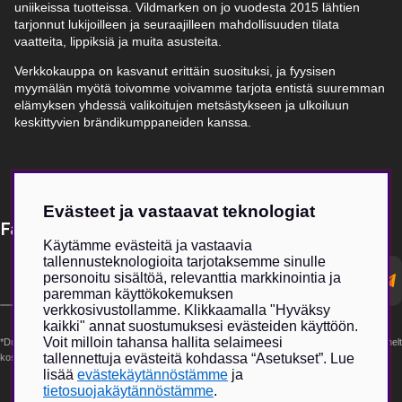
uniikeissa tuotteissa. Vildmarken on jo vuodesta 2015 lähtien
tarjonnut lukijoilleen ja seuraajilleen mahdollisuuden tilata
vaatteita, lippiksiä ja muita asusteita.
Verkkokauppa on kasvanut erittäin suosituksi, ja fyysisen
myymälän myötä toivomme voivamme tarjota entistä suuremman
elämyksen yhdessä valikoitujen metsästykseen ja ulkoiluun
keskittyvien brändikumppaneiden kanssa.
Evästeet ja vastaavat teknologiat
Få Magasin Vildmarken direkt till din e-post!*
Käytämme evästeitä ja vastaavia
tallennusteknologioita tarjotaksemme sinulle
E-
personoitu sisältöä, relevanttia markkinointia ja
postadress
paremman käyttökokemuksen
verkkosivustollamme. Klikkaamalla "Hyväksy
kaikki" annat suostumuksesi evästeiden käyttöön.
Voit milloin tahansa hallita selaimeesi
*Du kan även få erbjudanden och nyheter från samarbetspartners. Din prenumeration är helt
tallennettuja evästeitä kohdassa “Asetukset”. Lue
kostnadsfri och kan avslutas när som helst.
lisää
evästekäytännöstämme
ja
tietosuojakäytännöstämme
.