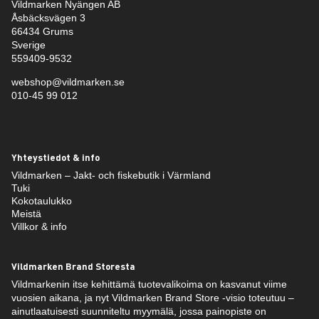
Vildmarken Nyängen AB
Åsbäcksvägen 3
66434 Grums
Sverige
559409-9532
webshop@vildmarken.se
010-45 99 012
Yhteystiedot & info
Vildmarken – Jakt- och fiskebutik i Värmland
Tuki
Kokotaulukko
Meistä
Villkor & info
Vildmarken Brand Storesta
Vildmarkenin itse kehittämä tuotevalikoima on kasvanut viime
vuosien aikana, ja nyt Vildmarken Brand Store -visio toteutuu –
ainutlaatuisesti suunniteltu myymälä, jossa painopiste on