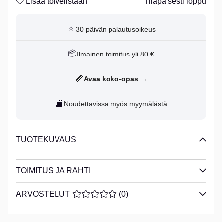
Lisää toivelistaan
Tilapäisesti loppu
⭐
30 päivän palautusoikeus
📦
Ilmainen toimitus yli 80 €
📏
Avaa koko-opas →
🏬
Noudettavissa myös myymälästä
TUOTEKUVAUS
TOIMITUS JA RAHTI
ARVOSTELUT
KESKIARVOLUOKITUS 0 / 5 ARVIOIDE
(
0
)