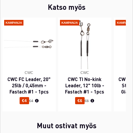
Katso myös
KAMPANJA
KAMPANJA
KAMPANJ
CWC
CWC
CWC FC Leader, 20"
CWC TI No-kink
CWC P
25lb / 0,45mm -
Leader, 12" 10lb -
Sting
Fastach #1 - 1pcs
Fastach #1 - 1pcs
Gian
Normaali hinta
Normaali hinta
€4
€6
€4
€6
Muut ostivat myös