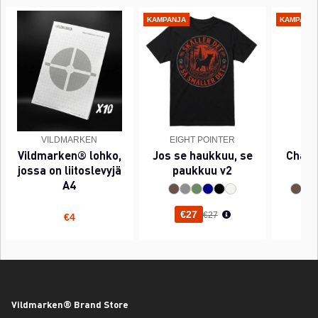
KAMPANJA
KAMPANJ
VILDMARKEN
EIGHT POINTER
EI
Vildmarken® lohko,
Jos se haukkuu, se
Chant
jossa on liitoslevyjä
paukkuu v2
A4
Normaali hinta
€27
€27
€4
Vildmarken® Brand Store