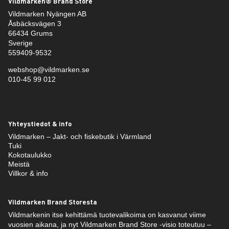
Vildmarken® Brand Store
Vildmarken Nyängen AB
Åsbäcksvägen 3
66434 Grums
Sverige
559409-9532
webshop@vildmarken.se
010-45 99 012
Yhteystiedot & info
Vildmarken – Jakt- och fiskebutik i Värmland
Tuki
Kokotaulukko
Meistä
Villkor & info
Vildmarken Brand Storesta
Vildmarkenin itse kehittämä tuotevalikoima on kasvanut viime
vuosien aikana, ja nyt Vildmarken Brand Store -visio toteutuu –