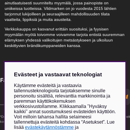
ainutlaatuisesti suunniteltu myymälä, jossa painopiste on
uniikeissa tuotteissa. Vildmarken on jo vuodesta 2015 lähtien
tarjonnut lukijoilleen ja seuraajilleen mahdollisuuden tilata
vaatteita, lippiksiä ja muita asusteita.
Verkkokauppa on kasvanut erittäin suosituksi, ja fyysisen
myymälän myötä toivomme voivamme tarjota entistä suuremman
elämyksen yhdessä valikoitujen metsästykseen ja ulkoiluun
keskittyvien brändikumppaneiden kanssa.
Evästeet ja vastaavat teknologiat
Få Magasin Vildmarken direkt till din e-post!*
Käytämme evästeitä ja vastaavia
tallennusteknologioita tarjotaksemme sinulle
E-
personoitu sisältöä, relevanttia markkinointia ja
postadress
paremman käyttökokemuksen
verkkosivustollamme. Klikkaamalla "Hyväksy
kaikki" annat suostumuksesi evästeiden käyttöön.
Voit milloin tahansa hallita selaimeesi
*Du kan även få erbjudanden och nyheter från samarbetspartners. Din prenumeration är helt
tallennettuja evästeitä kohdassa “Asetukset”. Lue
kostnadsfri och kan avslutas när som helst.
lisää
evästekäytännöstämme
ja