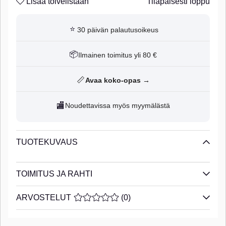
Lisää toivelistaan
Tilapäisesti loppu
⭐
30 päivän palautusoikeus
📦
Ilmainen toimitus yli 80 €
📏
Avaa koko-opas →
🏬
Noudettavissa myös myymälästä
TUOTEKUVAUS
TOIMITUS JA RAHTI
ARVOSTELUT
KESKIARVOLUOKITUS 0 / 5 ARVIOIDE
(
0
)