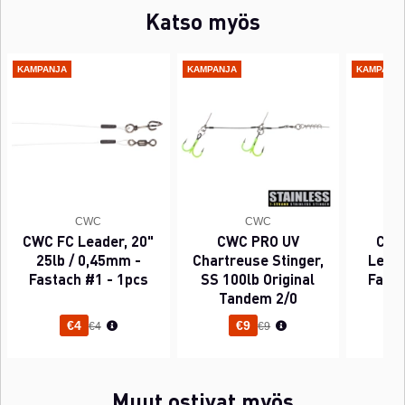
Katso myös
KAMPANJA
KAMPANJA
KAMPANJ
CWC
CWC
CWC FC Leader, 20"
CWC PRO UV
CWC
25lb / 0,45mm -
Chartreuse Stinger,
Leade
Fastach #1 - 1pcs
SS 100lb Original
Fasta
Tandem 2/0
Normaali hinta
Normaali hinta
€4
€9
€4
€9
Muut ostivat myös