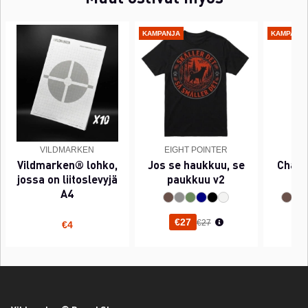
KAMPANJA
KAMPANJ
VILDMARKEN
EIGHT POINTER
EI
Vildmarken® lohko,
Jos se haukkuu, se
Chant
jossa on liitoslevyjä
paukkuu v2
A4
Normaali hinta
€27
€27
€4