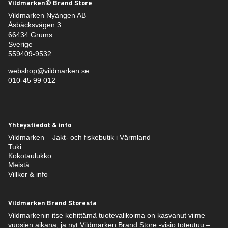
Vildmarken® Brand Store
Vildmarken Nyängen AB
Åsbäcksvägen 3
66434 Grums
Sverige
559409-9532
webshop@vildmarken.se
010-45 99 012
Yhteystiedot & info
Vildmarken – Jakt- och fiskebutik i Värmland
Tuki
Kokotaulukko
Meistä
Villkor & info
Vildmarken Brand Storesta
Vildmarkenin itse kehittämä tuotevalikoima on kasvanut viime
vuosien aikana, ja nyt Vildmarken Brand Store -visio toteutuu –