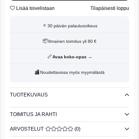
Lisää toivelistaan
Tilapäisesti loppu
⭐
30 päivän palautusoikeus
📦
Ilmainen toimitus yli 80 €
📏
Avaa koko-opas →
🏬
Noudettavissa myös myymälästä
TUOTEKUVAUS
TOIMITUS JA RAHTI
ARVOSTELUT
KESKIARVOLUOKITUS 0 / 5 ARVIOIDE
(
0
)