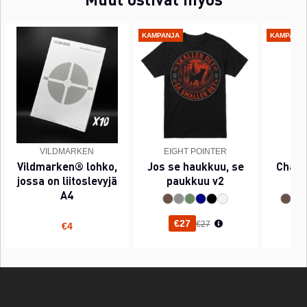
KAMPANJA
KAMPANJ
VILDMARKEN
EIGHT POINTER
EI
Vildmarken® lohko,
Jos se haukkuu, se
Chant
jossa on liitoslevyjä
paukkuu v2
A4
Normaali hinta
€27
€27
€4