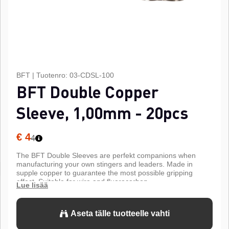
BFT
|
Tuotenro:
03-CDSL-100
BFT Double Copper
Sleeve, 1,00mm - 20pcs
€ 4
4
The BFT Double Sleeves are perfekt companions when
manufacturing your own stingers and leaders. Made in
supple copper to guarantee the most possible gripping
effect. Suitable for wire and fluorocarbon.
Aseta tälle tuotteelle vahti