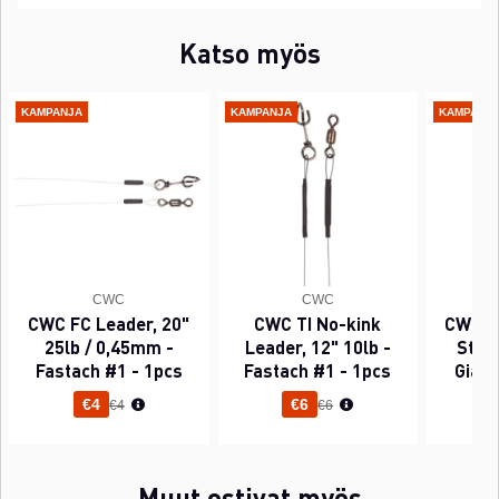
Katso myös
KAMPANJA
KAMPANJA
KAMPANJ
CWC
CWC
CWC FC Leader, 20"
CWC TI No-kink
CWC P
25lb / 0,45mm -
Leader, 12" 10lb -
Sting
Fastach #1 - 1pcs
Fastach #1 - 1pcs
Gian
Normaali hinta
Normaali hinta
€4
€6
€4
€6
Muut ostivat myös