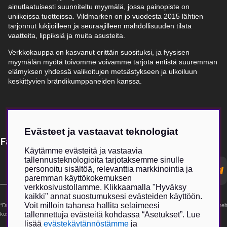
ainutlaatuisesti suunniteltu myymälä, jossa painopiste on
uniikeissa tuotteissa. Vildmarken on jo vuodesta 2015 lähtien
tarjonnut lukijoilleen ja seuraajilleen mahdollisuuden tilata
vaatteita, lippiksiä ja muita asusteita.
Verkkokauppa on kasvanut erittäin suosituksi, ja fyysisen
myymälän myötä toivomme voivamme tarjota entistä suuremman
elämyksen yhdessä valikoitujen metsästykseen ja ulkoiluun
keskittyvien brändikumppaneiden kanssa.
Evästeet ja vastaavat teknologiat
Få Magasin Vildmarken direkt till din e-post!*
Käytämme evästeitä ja vastaavia
tallennusteknologioita tarjotaksemme sinulle
E-
personoitu sisältöä, relevanttia markkinointia ja
postadress
paremman käyttökokemuksen
verkkosivustollamme. Klikkaamalla "Hyväksy
kaikki" annat suostumuksesi evästeiden käyttöön.
Voit milloin tahansa hallita selaimeesi
*Du kan även få erbjudanden och nyheter från samarbetspartners. Din prenumeration är helt
tallennettuja evästeitä kohdassa “Asetukset”. Lue
kostnadsfri och kan avslutas när som helst.
lisää
evästekäytännöstämme
ja