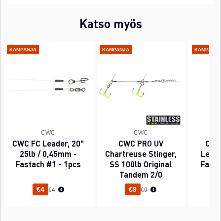
Katso myös
KAMPANJA
KAMPANJA
KAMPANJ
CWC
CWC
CWC FC Leader, 20"
CWC PRO UV
CWC
25lb / 0,45mm -
Chartreuse Stinger,
Leade
Fastach #1 - 1pcs
SS 100lb Original
Fasta
Tandem 2/0
Normaali hinta
Normaali hinta
€4
€9
€4
€9