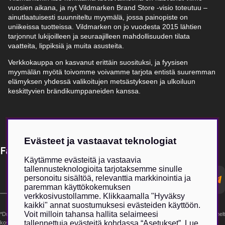
vuosien aikana, ja nyt Vildmarken Brand Store -visio toteutuu –
ainutlaatuisesti suunniteltu myymälä, jossa painopiste on
uniikeissa tuotteissa. Vildmarken on jo vuodesta 2015 lähtien
tarjonnut lukijoilleen ja seuraajilleen mahdollisuuden tilata
vaatteita, lippiksiä ja muita asusteita.
Verkkokauppa on kasvanut erittäin suosituksi, ja fyysisen
myymälän myötä toivomme voivamme tarjota entistä suuremman
elämyksen yhdessä valikoitujen metsästykseen ja ulkoiluun
keskittyvien brändikumppaneiden kanssa.
Evästeet ja vastaavat teknologiat
Få Magasin Vildmarken direkt till din e-post!*
Käytämme evästeitä ja vastaavia
tallennusteknologioita tarjotaksemme sinulle
E-
personoitu sisältöä, relevanttia markkinointia ja
postadress
paremman käyttökokemuksen
verkkosivustollamme. Klikkaamalla "Hyväksy
kaikki" annat suostumuksesi evästeiden käyttöön.
Voit milloin tahansa hallita selaimeesi
*Du kan även få erbjudanden och nyheter från samarbetspartners. Din prenumeration är helt
tallennettuja evästeitä kohdassa “Asetukset”. Lue
kostnadsfri och kan avslutas när som helst.