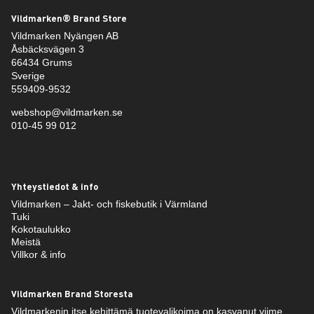
Vildmarken® Brand Store
Vildmarken Nyängen AB
Åsbäcksvägen 3
66434 Grums
Sverige
559409-9532
webshop@vildmarken.se
010-45 99 012
Yhteystiedot & info
Vildmarken – Jakt- och fiskebutik i Värmland
Tuki
Kokotaulukko
Meistä
Villkor & info
Vildmarken Brand Storesta
Vildmarkenin itse kehittämä tuotevalikoima on kasvanut viime