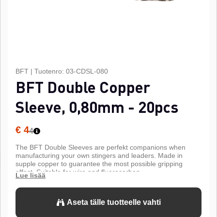
BFT
|
Tuotenro:
03-CDSL-080
BFT Double Copper
Sleeve, 0,80mm - 20pcs
€ 4
4
The BFT Double Sleeves are perfekt companions when
manufacturing your own stingers and leaders. Made in
supple copper to guarantee the most possible gripping
effect. Suitable for wire and fluorocarbon.
Aseta tälle tuotteelle vahti