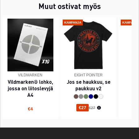
Muut ostivat myös
KAMPANJA
KAMPANJ
VILDMARKEN
EIGHT POINTER
EI
Vildmarken® lohko,
Jos se haukkuu, se
PI
jossa on liitoslevyjä
paukkuu v2
A4
Normaali hinta
€27
€27
€4