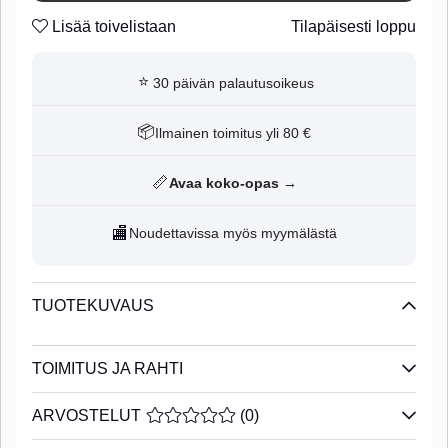
Lisää toivelistaan
Tilapäisesti loppu
⭐
30 päivän palautusoikeus
📦
Ilmainen toimitus yli 80 €
📏
Avaa koko-opas →
🏬
Noudettavissa myös myymälästä
TUOTEKUVAUS
TOIMITUS JA RAHTI
ARVOSTELUT
KESKIARVOLUOKITUS 0 / 5 ARVIOIDE
(
0
)