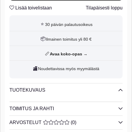
Lisää toivelistaan
Tilapäisesti loppu
⭐
30 päivän palautusoikeus
📦
Ilmainen toimitus yli 80 €
📏
Avaa koko-opas →
🏬
Noudettavissa myös myymälästä
TUOTEKUVAUS
TOIMITUS JA RAHTI
ARVOSTELUT
KESKIARVOLUOKITUS 0 / 5 ARVIOIDE
(
0
)