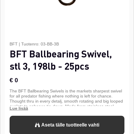
BFT
|
Tuotenro:
03-BB-3B
BFT Ballbearing Swivel,
stl 3, 198lb - 25pcs
€ 0
The BFT Ballbearing Swivels is the markets sharpest swivel
for all predator fishing where nothing is left for chance.
Thought thru in every detalj, smooth rotating and big looped
eyelets to enhance tie-down. Made from stainless steel.
Aseta tälle tuotteelle vahti