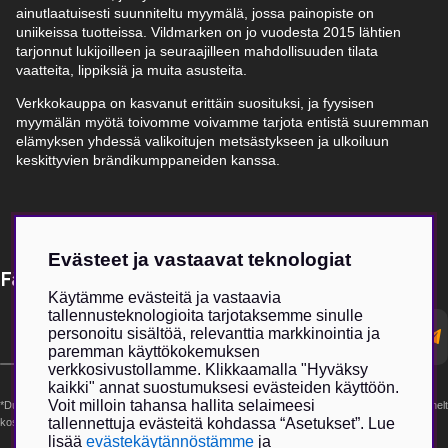
ainutlaatuisesti suunniteltu myymälä, jossa painopiste on
uniikeissa tuotteissa. Vildmarken on jo vuodesta 2015 lähtien
tarjonnut lukijoilleen ja seuraajilleen mahdollisuuden tilata
vaatteita, lippiksiä ja muita asusteita.
Verkkokauppa on kasvanut erittäin suosituksi, ja fyysisen
myymälän myötä toivomme voivamme tarjota entistä suuremman
elämyksen yhdessä valikoitujen metsästykseen ja ulkoiluun
keskittyvien brändikumppaneiden kanssa.
Evästeet ja vastaavat teknologiat
Få Magasin Vildmarken direkt till din e-post!*
Käytämme evästeitä ja vastaavia
tallennusteknologioita tarjotaksemme sinulle
E-
personoitu sisältöä, relevanttia markkinointia ja
postadress
paremman käyttökokemuksen
verkkosivustollamme. Klikkaamalla "Hyväksy
kaikki" annat suostumuksesi evästeiden käyttöön.
Voit milloin tahansa hallita selaimeesi
*Du kan även få erbjudanden och nyheter från samarbetspartners. Din prenumeration är helt
tallennettuja evästeitä kohdassa “Asetukset”. Lue
kostnadsfri och kan avslutas när som helst.
lisää
evästekäytännöstämme
ja