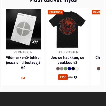
KAMPANJA
KAMPANJ
VILDMARKEN
EIGHT POINTER
EI
Vildmarken® lohko,
Jos se haukkuu, se
Chant
jossa on liitoslevyjä
paukkuu v2
A4
Normaali hinta
€27
€27
€4