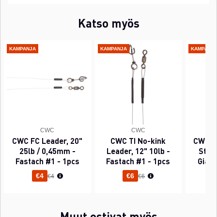
Katso myös
KAMPANJA
KAMPANJA
KAMPANJ
CWC
CWC
CWC FC Leader, 20"
CWC TI No-kink
CWC P
25lb / 0,45mm -
Leader, 12" 10lb -
Sting
Fastach #1 - 1pcs
Fastach #1 - 1pcs
Gian
Normaali hinta
Normaali hinta
€4
€6
€4
€6
Muut ostivat myös