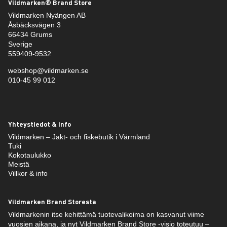
Vildmarken® Brand Store
Vildmarken Nyängen AB
Åsbäcksvägen 3
66434 Grums
Sverige
559409-9532
webshop@vildmarken.se
010-45 99 012
Yhteystiedot & info
Vildmarken – Jakt- och fiskebutik i Värmland
Tuki
Kokotaulukko
Meistä
Villkor & info
Vildmarken Brand Storesta
Vildmarkenin itse kehittämä tuotevalikoima on kasvanut viime
vuosien aikana, ja nyt Vildmarken Brand Store -visio toteutuu –