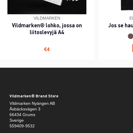
VILDMARKEN
E
Vildmarken® lohko, jossa on
Jos se ha
liitoslevyjä A4
€4
Vildmarken® Brand Store
Vildmarken Nyängen AB
Åsbäcksvägen 3
66434 Grums
Sverige
559409-9532