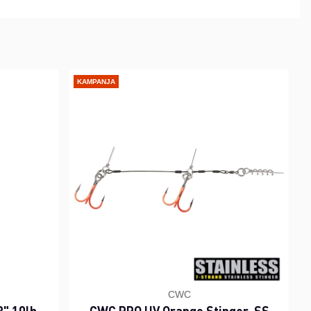
KAMPANJA
CWC
" 10lb -
CWC PRO UV Orange Stinger, SS