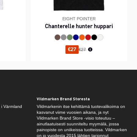
EIGHT POINTER
Chanterelle hunter huppari
inta
Normaali hinta
€27
€27
Vildmarken Brand Storesta
k i Värmland
Vildmarkenin itse kehittämä tuotevalikoima on
kasvanut viime vuosien aikana, ja nyt
Vildmarken Brand Store -visio toteutuu –
ainutlaatuisesti suunniteltu myymälä, jossa
painopiste on uniikeissa tuotteissa. Vildmarken
on jo vuodesta 2015 lähtien tarjonnut