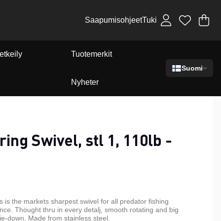
Saapumisohjeet
Tuki
Os
Mä
.
etkeily
Tuotemerkit
Suomi
Nyheter
ing Swivel, stl 1, 110lb -
is the markets sharpest swivel for all predator fishing
ance. Thought thru in every detalj, smooth rotating and big
ie-down. Made from stainless steel.