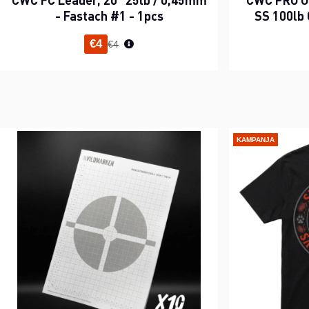
- Fastach #1 - 1pcs
SS 100lb 
Normaali hinta
€4
€4
KAMPANJA