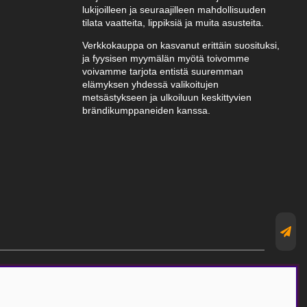
lukijoilleen ja seuraajilleen mahdollisuuden
tilata vaatteita, lippiksiä ja muita asusteita.
Verkkokauppa on kasvanut erittäin suosituksi,
ja fyysisen myymälän myötä toivomme
voivamme tarjota entistä suuremman
elämyksen yhdessä valikoitujen
metsästykseen ja ulkoiluun keskittyvien
brändikumppaneiden kanssa.