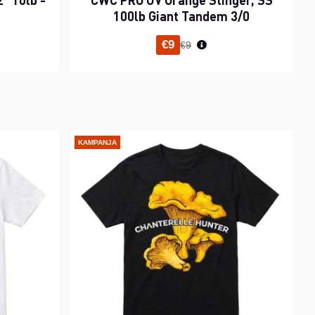
100lb Giant Tandem 3/0
inta
Normaali hinta
€9
€9
KAMPANJA