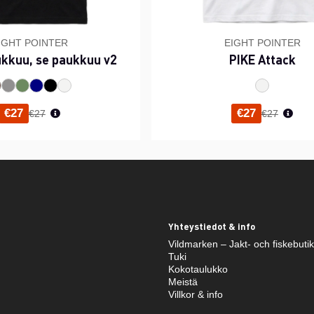
IGHT POINTER
EIGHT POINTER
ukkuu, se paukkuu v2
PIKE Attack
Normaali hinta
Normaali h
€27
€27
€27
€27
Yhteystiedot & info
Vildmarken – Jakt- och fiskebuti
Tuki
Kokotaulukko
Meistä
Villkor & info