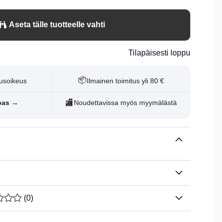
Aseta tälle tuotteelle vahti
Tilapäisesti loppu
📦
usoikeus
Ilmainen toimitus yli 80 €
🏬
pas →
Noudettavissa myös myymälästä
ARVOLUOKITUS 0 / 5 ARVIOIDEN MÄÄRÄ 0
(
0
)