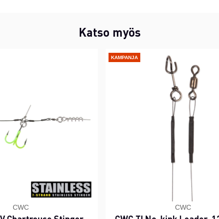
Katso myös
KAMPANJA
CWC
CWC
 Chartreuse Stinger,
CWC TI No-kink Leader, 12