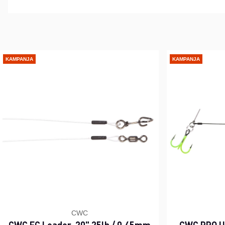
KAMPANJA
KAMPANJA
CWC
CWC FC Leader, 20" 25lb / 0,45mm
CWC PRO UV