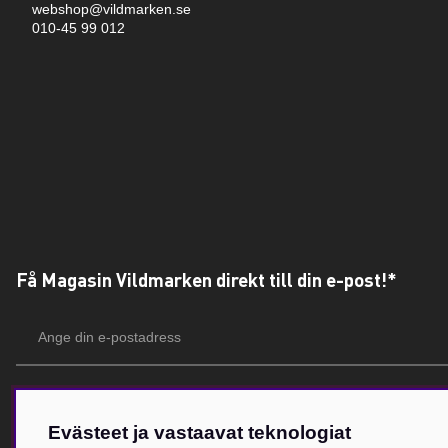
webshop@vildmarken.se
010-45 99 012
Få Magasin Vildmarken direkt till din e-post!*
E-
postadress
*Du kan även få erbjudanden och nyheter från samarbetspartners. Din prenumeration är h
Evästeet ja vastaavat teknologiat