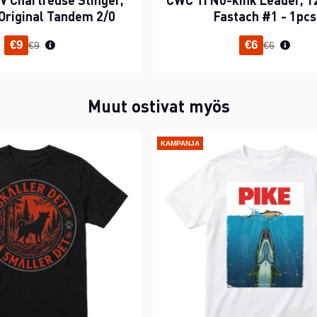
Original Tandem 2/0
Fastach #1 - 1pcs
Normaali hinta
Normaali h
€9
€6
€9
€6
Muut ostivat myös
KAMPANJA