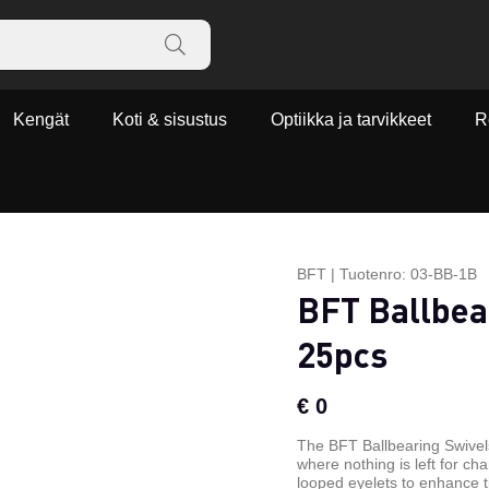
Kengät
Koti & sisustus
Optiikka ja tarvikkeet
R
BFT
|
Tuotenro:
03-BB-1B
BFT Ballbear
25pcs
€ 0
The BFT Ballbearing Swivels 
where nothing is left for ch
looped eyelets to enhance t