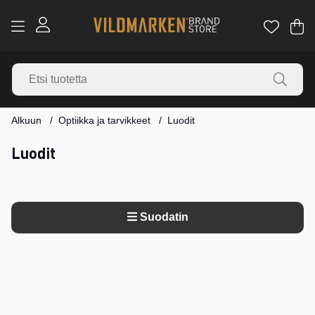
Os
Mä
.
Alkuun
Optiikka ja tarvikkeet
Luodit
Luodit
Suodatin
Tuotteet