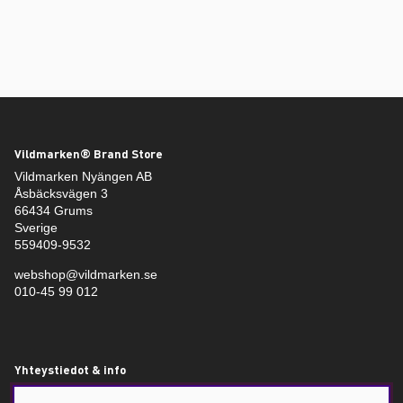
Vildmarken® Brand Store
Vildmarken Nyängen AB
Åsbäcksvägen 3
66434 Grums
Sverige
559409-9532
webshop@vildmarken.se
010-45 99 012
Yhteystiedot & info
Vildmarken – Jakt- och fiskebutik i Värmland