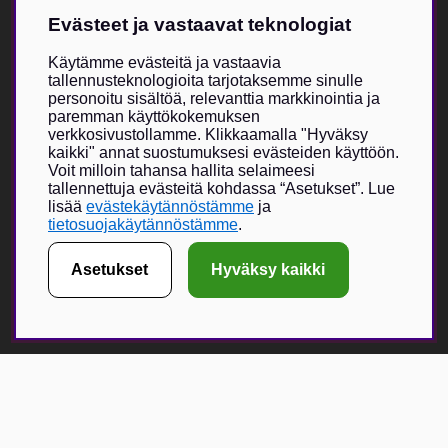
Tuki
Evästeet ja vastaavat teknologiat
Kokotaulukko
Meistä
Villkor & info
Käytämme evästeitä ja vastaavia
tallennusteknologioita tarjotaksemme sinulle
personoitu sisältöä, relevanttia markkinointia ja
Vildmarken Brand Storesta
paremman käyttökokemuksen
verkkosivustollamme. Klikkaamalla "Hyväksy
Vildmarkenin itse kehittämä tuotevalikoima on kasvanut viime
kaikki" annat suostumuksesi evästeiden käyttöön.
vuosien aikana, ja nyt Vildmarken Brand Store -visio toteutuu –
Voit milloin tahansa hallita selaimeesi
ainutlaatuisesti suunniteltu myymälä, jossa painopiste on
tallennettuja evästeitä kohdassa “Asetukset”. Lue
uniikeissa tuotteissa. Vildmarken on jo vuodesta 2015 lähtien
lisää
evästekäytännöstämme
ja
tarjonnut lukijoilleen ja seuraajilleen mahdollisuuden tilata
tietosuojakäytännöstämme
.
vaatteita, lippiksiä ja muita asusteita.
Asetukset
Hyväksy kaikki
Verkkokauppa on kasvanut erittäin suosituksi, ja fyysisen
myymälän myötä toivomme voivamme tarjota entistä suuremman
elämyksen yhdessä valikoitujen metsästykseen ja ulkoiluun
keskittyvien brändikumppaneiden kanssa.
Få Magasin Vildmarken direkt till din e-post!*