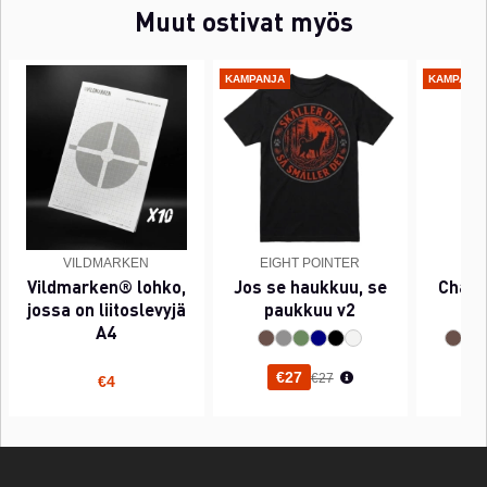
Muut ostivat myös
KAMPANJA
KAMPANJ
VILDMARKEN
EIGHT POINTER
EI
Vildmarken® lohko,
Jos se haukkuu, se
Chant
jossa on liitoslevyjä
paukkuu v2
A4
Normaali hinta
€27
€27
€4