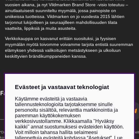
vuosien aikana, ja nyt Vildmarken Brand Store -visio toteutuu –
ainutlaatuisesti suunniteltu myymälä, jossa painopiste on
uniikeissa tuotteissa. Vildmarken on jo vuodesta 2015 lähtien
tarjonnut lukijoilleen ja seuraajilleen mahdollisuuden tilata
vaatteita, lippiksiä ja muita asusteita.
Verkkokauppa on kasvanut erittäin suosituksi, ja fyysisen
myymälän myötä toivomme voivamme tarjota entistä suuremman
elämyksen yhdessä valikoitujen metsästykseen ja ulkoiluun
keskittyvien brändikumppaneiden kanssa.
Evästeet ja vastaavat teknologiat
Få Magasin Vildmarken direkt till din e-post!*
Käytämme evästeitä ja vastaavia
tallennusteknologioita tarjotaksemme sinulle
E-
personoitu sisältöä, relevanttia markkinointia ja
postadress
paremman käyttökokemuksen
verkkosivustollamme. Klikkaamalla "Hyväksy
kaikki" annat suostumuksesi evästeiden käyttöön.
Voit milloin tahansa hallita selaimeesi
*Du kan även få erbjudanden och nyheter från samarbetspartners. Din prenumeration är helt
tallennettuja evästeitä kohdassa “Asetukset”. Lue
kostnadsfri och kan avslutas när som helst.