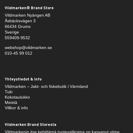
Vildmarken® Brand Store
Vildmarken Nyängen AB
Åsbäcksvägen 3
66434 Grums
Sverige
559409-9532
webshop@vildmarken.se
010-45 99 012
Yhteystiedot & info
Vildmarken – Jakt- och fiskebutik i Värmland
Tuki
Kokotaulukko
Meistä
Villkor & info
Vildmarken Brand Storesta
Vildmarkenin itse kehittämä tuotevalikoima on kasvanut viime