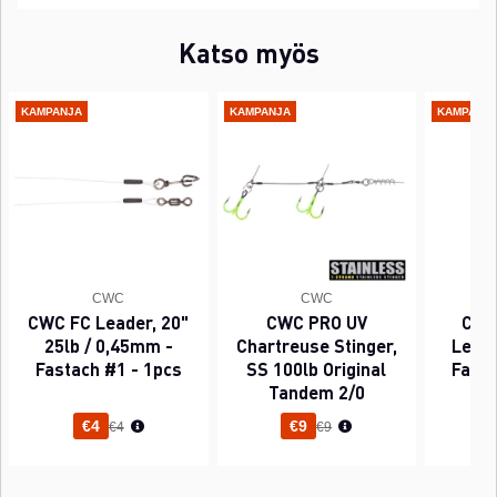
Katso myös
KAMPANJA
KAMPANJA
KAMPANJ
CWC
CWC
CWC FC Leader, 20"
CWC PRO UV
CWC
25lb / 0,45mm -
Chartreuse Stinger,
Leade
Fastach #1 - 1pcs
SS 100lb Original
Fasta
Tandem 2/0
Normaali hinta
Normaali hinta
€4
€9
€4
€9