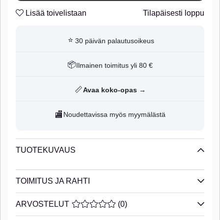
Lisää toivelistaan
Tilapäisesti loppu
⭐
30 päivän palautusoikeus
📦
Ilmainen toimitus yli 80 €
📏
Avaa koko-opas →
🏬
Noudettavissa myös myymälästä
TUOTEKUVAUS
TOIMITUS JA RAHTI
ARVOSTELUT
KESKIARVOLUOKITUS 0 / 5 ARVIOIDE
(
0
)