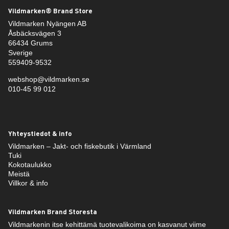
Vildmarken® Brand Store
Vildmarken Nyängen AB
Åsbäcksvägen 3
66434 Grums
Sverige
559409-9532
webshop@vildmarken.se
010-45 99 012
Yhteystiedot & info
Vildmarken – Jakt- och fiskebutik i Värmland
Tuki
Kokotaulukko
Meistä
Villkor & info
Vildmarken Brand Storesta
Vildmarkenin itse kehittämä tuotevalikoima on kasvanut viime