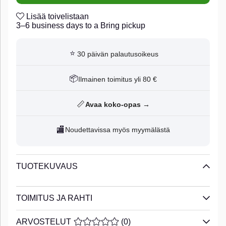
Lisää toivelistaan
3–6 business days to a Bring pickup
⭐
30 päivän palautusoikeus
📦
Ilmainen toimitus yli 80 €
📏
Avaa koko-opas →
🏬
Noudettavissa myös myymälästä
TUOTEKUVAUS
TOIMITUS JA RAHTI
ARVOSTELUT
KESKIARVOLUOKITUS 0 / 5 ARVIOIDE
(
0
)