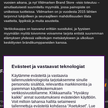
vuosien aikana, ja nyt Vildmarken Brand Store -visio toteutuu –
ainutlaatuisesti suunniteltu myymälä, jossa painopiste on
uniikeissa tuotteissa. Vildmarken on jo vuodesta 2015 lähtien
tarjonnut lukijoilleen ja seuraajilleen mahdollisuuden tilata
vaatteita, lippiksiä ja muita asusteita.
Verkkokauppa on kasvanut erittäin suosituksi, ja fyysisen
myymälän myötä toivomme voivamme tarjota entistä suuremman
elämyksen yhdessä valikoitujen metsästykseen ja ulkoiluun
keskittyvien brändikumppaneiden kanssa.
Evästeet ja vastaavat teknologiat
Få Magasin Vildmarken direkt till din e-post!*
Käytämme evästeitä ja vastaavia
tallennusteknologioita tarjotaksemme sinulle
E-
personoitu sisältöä, relevanttia markkinointia ja
postadress
paremman käyttökokemuksen
verkkosivustollamme. Klikkaamalla "Hyväksy
kaikki" annat suostumuksesi evästeiden käyttöön.
Voit milloin tahansa hallita selaimeesi
*Du kan även få erbjudanden och nyheter från samarbetspartners. Din prenumeration är helt
tallennettuja evästeitä kohdassa “Asetukset”. Lue
kostnadsfri och kan avslutas när som helst.