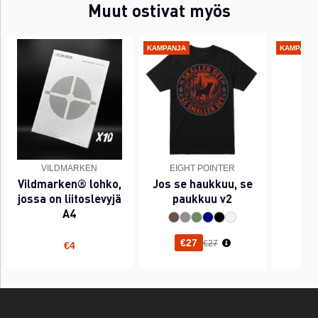
Muut ostivat myös
KAMPANJA
KAMPANJ
VILDMARKEN
EIGHT POINTER
EI
Vildmarken® lohko,
Jos se haukkuu, se
PI
jossa on liitoslevyjä
paukkuu v2
A4
Normaali hinta
€27
€27
€4