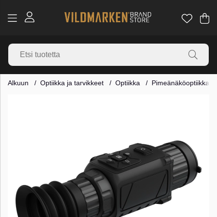
Os
Mä
.
Alkuun
Optiikka ja tarvikkeet
Optiikka
Pimeänäköoptiikka
Tuotekuvat